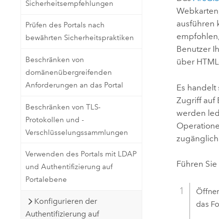
Sicherheitsempfehlungen
Webkarten, 
ausführen 
Prüfen des Portals nach
empfohlen,
bewährten Sicherheitspraktiken
Benutzer I
Beschränken von
über HTML
domänenübergreifenden
Anforderungen an das Portal
Es handelt 
Zugriff au
Beschränken von TLS-
werden led
Protokollen und -
Operatione
Verschlüsselungssammlungen
zugänglich
Verwenden des Portals mit LDAP
Führen Sie 
und Authentifizierung auf
Portalebene
Öffnen
Konfigurieren der
das F
Authentifizierung auf