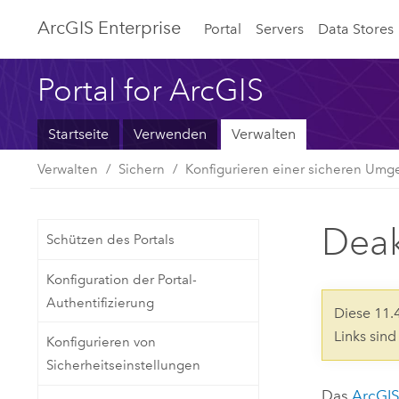
ArcGIS Enterprise
Portal
Servers
Data Stores
Portal for ArcGIS
Startseite
Verwenden
Verwalten
Verwalten
Sichern
Konfigurieren einer sicheren Umge
Deak
Schützen des Portals
Konfiguration der Portal-
Authentifizierung
Diese 11
Links sin
Konfigurieren von
Sicherheitseinstellungen
Das
ArcGIS