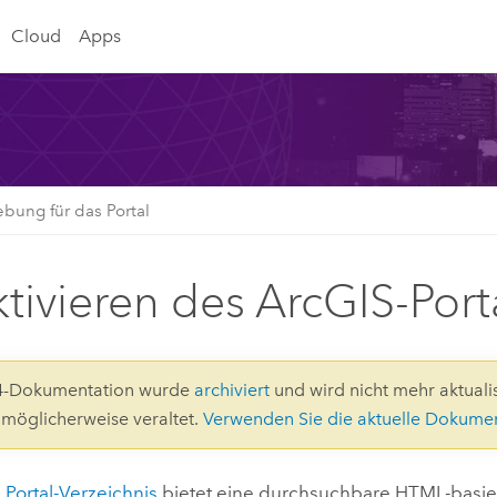
Cloud
Apps
bung für das Portal
tivieren des ArcGIS-Port
.4-Dokumentation wurde
archiviert
und wird nicht mehr aktualis
d möglicherweise veraltet.
Verwenden Sie die aktuelle Dokume
 Portal-Verzeichnis
bietet eine durchsuchbare HTML-basiert