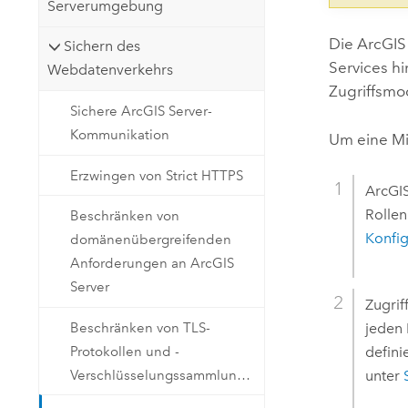
Serverumgebung
Die
ArcGIS
Sichern des
Services hi
Webdatenverkehrs
Zugriffsmod
Sichere ArcGIS Server-
Kommunikation
Um eine Mi
Erzwingen von Strict HTTPS
ArcGIS
Rollen
Beschränken von
Konfi
domänenübergreifenden
Anforderungen an ArcGIS
Server
Zugrif
Beschränken von TLS-
jeden 
Protokollen und -
defini
Verschlüsselungssammlungen
unter