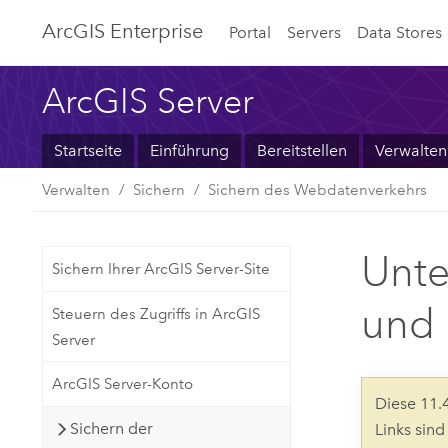
ArcGIS Enterprise
Portal
Servers
Data Stores
ArcGIS Server
Startseite
Einführung
Bereitstellen
Verwalten
Verwalten
Sichern
Sichern des Webdatenverkehrs
Unte
Sichern Ihrer ArcGIS Server-Site
und 
Steuern des Zugriffs in ArcGIS
Server
ArcGIS Server-Konto
Diese 11
Sichern der
Links sin