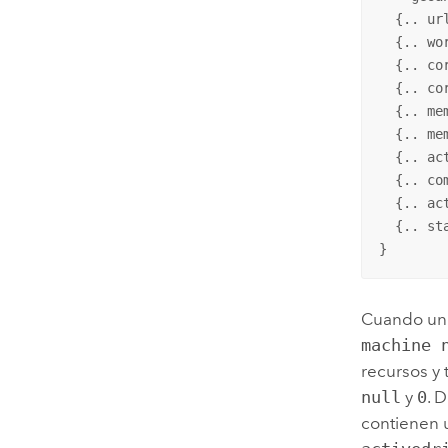
  {.. url
  {.. wor
  {.. cor
  {.. cor
  {.. mem
  {.. me
  {.. ac
  {.. co
  {.. ac
  {.. sta
}
Cuando un 
machine 
recursos y 
null
y
0
. 
contienen 