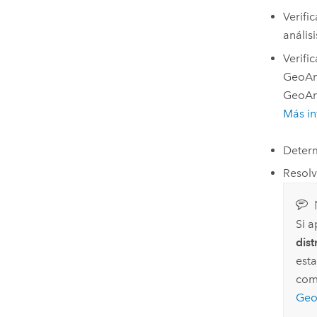
Verifi
anális
Verifi
GeoAna
GeoAna
Más in
Determ
Resolv
Si a
dist
esta
com
Geo