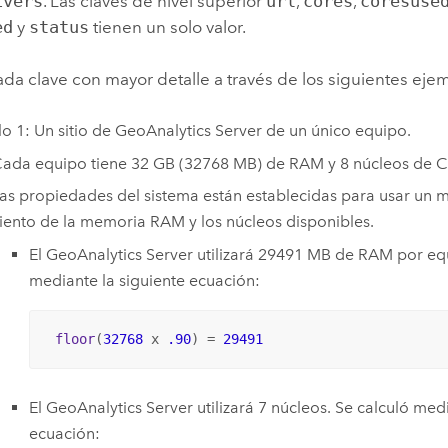
ivers
. Las claves de nivel superior
url
,
cores
,
coresuse
ed
y
status
tienen un solo valor.
da clave con mayor detalle a través de los siguientes eje
o 1: Un sitio de
GeoAnalytics Server
de un único equipo.
ada equipo tiene 32 GB (32768 MB) de RAM y 8 núcleos de C
as propiedades del sistema están establecidas para usar un 
iento de la memoria RAM y los núcleos disponibles.
El
GeoAnalytics Server
utilizará 29491 MB de RAM por equ
mediante la siguiente ecuación:
floor
(
32768
 x 
.90
) = 
29491
El
GeoAnalytics Server
utilizará 7 núcleos. Se calculó med
ecuación: