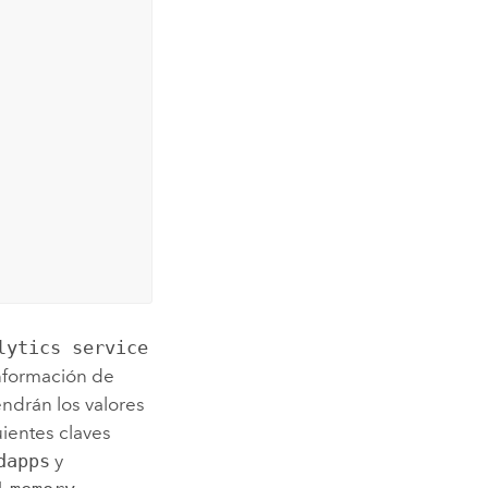
lytics service
información de
endrán los valores
uientes claves
dapps
y