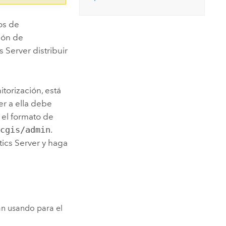
os de
ión de
s Server
distribuir
torización, está
er a ella debe
el formato de
rcgis/admin
.
ics Server
y haga
án usando para el