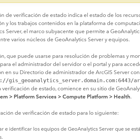
n de verificación de estado indica el estado de los recurs
n y los trabajos contenidos en la plataforma de computac
cs Server
, el marco subyacente que permite a
GeoAnalytic
 entre varios núcleos de
GeoAnalytics Server
y equipos.
ón, que puede usarse para resolución de problemas y moni
para el administrador del servidor o el portal y para acced
ión en su Directorio de administrador de
ArcGIS Server
con 
://gis_geoanalytics_server.domain.com:6443/a
la verificación de estado, comience en su sitio de
GeoAnalyt
tem
>
Platform Services
>
Compute Platform
>
Health
.
ación de verificación de estado para lo siguiente:
car e identificar los equipos de
GeoAnalytics Server
que se est
s.