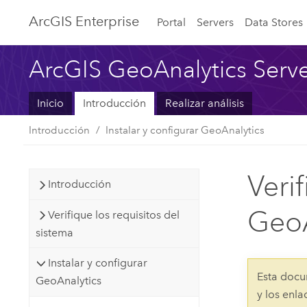
Arc
GIS Enterprise
Portal
Servers
Data Stores
ArcGIS GeoAnalytics Serv
Inicio
Introducción
Realizar análisis
Introducción
Instalar y configurar GeoAnalytics
Veri
Introducción
GeoA
Verifique los requisitos del
sistema
Instalar y configurar
Esta docu
GeoAnalytics
y los enl