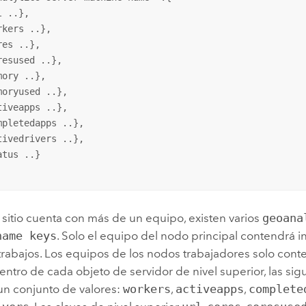
 ..},

kers ..},

es ..},

esused ..},

ory ..},

moryused ..},

tiveapps ..},

mpletedapps ..},

tivedrivers ..},

tus ..}

sitio cuenta con más de un equipo, existen varios
geoana
name keys
. Solo el equipo del nodo principal contendrá 
trabajos. Los equipos de los nodos trabajadores solo cont
Dentro de cada objeto de servidor de nivel superior, las sig
un conjunto de valores:
workers
,
activeapps
,
complete