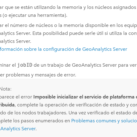
car que se están utilizando la memoria y los núcleos asignados 
is (o ejecutar una herramienta).
car el número de núcleos o la memoria disponible en los equi
lytics Server
. Esta posibilidad puede serle útil si utiliza la c
lytics Server
.
formación sobre la configuración de
GeoAnalytics Server
inar el
jobID
de un trabajo de
GeoAnalytics Server
para ver
er problemas y mensajes de error.
Nota:
parece el error
Imposible inicializar el servicio de plataform
ribuida
, complete la operación de verificación de estado y c
do de los nodos trabajadores. Una vez verificado el estado d
plete los pasos enumerados en
Problemas comunes y soluci
Analytics Server
.