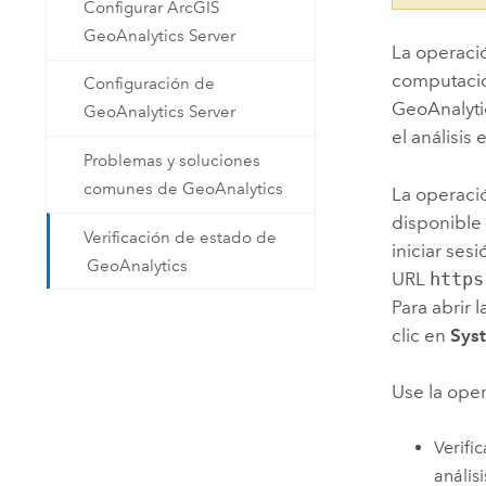
Configurar ArcGIS
GeoAnalytics Server
La operació
computació
Configuración de
GeoAnalyti
GeoAnalytics Server
el análisis
Problemas y soluciones
comunes de GeoAnalytics
La operaci
disponible 
Verificación de estado de
iniciar ses
GeoAnalytics
URL
https
Para abrir 
clic en
Sys
Use la oper
Verifi
análisi