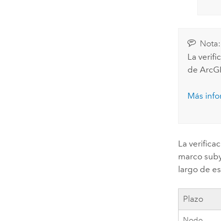
Nota:
La verif
de
ArcGI
Más inf
La verifica
marco subya
largo de es
Plazo
Nodo