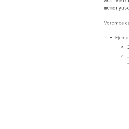
activedr
memoryus
Veremos ca
Ejempl
C
L
c