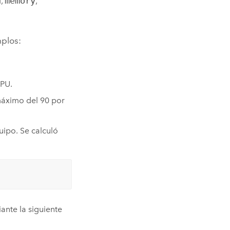
d
,
memory
,
mplos:
PU.
máximo del 90 por
ipo. Se calculó
iante la siguiente