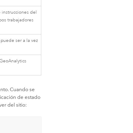
 instrucciones del
ipos trabajadores
 puede ser a la vez
GeoAnalytics
junto. Cuando se
ificación de estado
ver
del sitio: