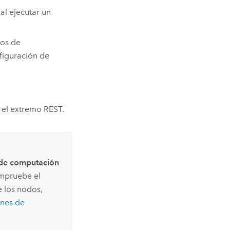
al ejecutar un
pos de
onfiguración de
 el extremo REST.
a de computación
ompruebe el
e los nodos,
ones de