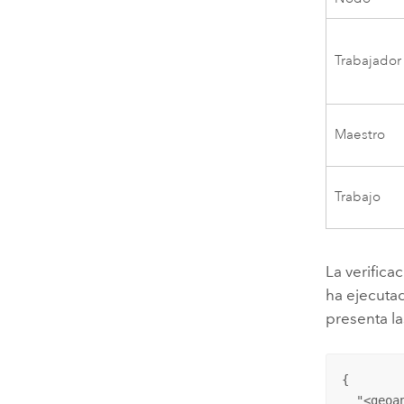
Trabajador
Maestro
Trabajo
La verifica
ha ejecuta
presenta l
{

  "<geoa