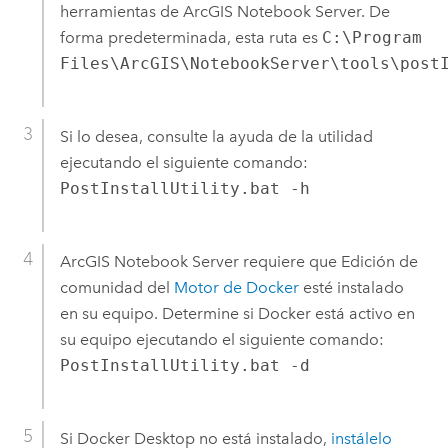
herramientas de
ArcGIS Notebook Server
.
De
forma predeterminada, esta ruta es
C:\Program
Files\ArcGIS\NotebookServer\tools\post
Si lo desea, consulte la ayuda de la utilidad
ejecutando el siguiente comando:
PostInstallUtility.bat -h
ArcGIS Notebook Server
requiere que Edición de
comunidad del
Motor de Docker
esté instalado
en su equipo. Determine si
Docker
está activo en
su equipo ejecutando el siguiente comando:
PostInstallUtility.bat -d
Si
Docker Desktop
no está instalado,
instálelo