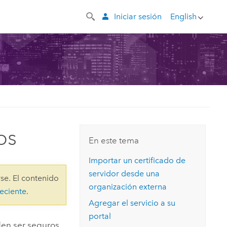
Iniciar sesión
English
os
En este tema
Importar un certificado de
servidor desde una
se. El contenido
organización externa
eciente
.
Agregar el servicio a su
portal
en ser seguros.