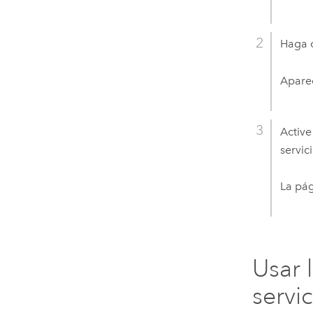
Haga c
Apare
Active
servic
La pág
Usar 
servi