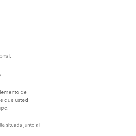
rtal.
o
elemento de
los que usted
upo.
la situada junto al