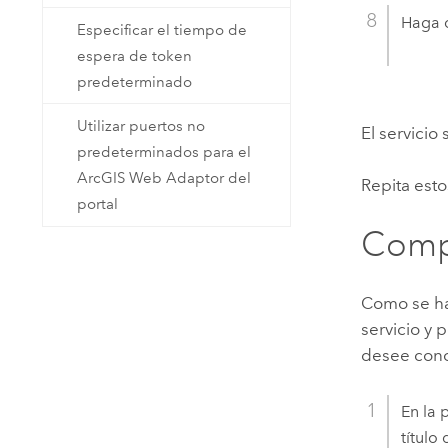
Haga c
Especificar el tiempo de
espera de token
predeterminado
Utilizar puertos no
El servici
predeterminados para el
ArcGIS Web Adaptor del
Repita esto
portal
Compa
Como se h
servicio y 
desee conc
En la 
título