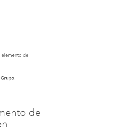
el elemento de
n
Grupo
.
emento de
en