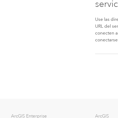
servi
Use las dir
URL del ser
conecten a
conectarse 
Arc
GIS Enterprise
ArcGIS