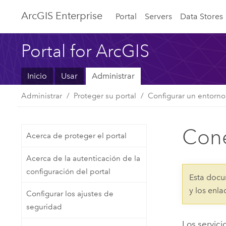
Arc
GIS Enterprise
Portal
Servers
Data Stores
Portal for ArcGIS
Inicio
Usar
Administrar
Administrar
Proteger su portal
Configurar un entorno
Cone
Acerca de proteger el portal
Acerca de la autenticación de la
configuración del portal
Esta docu
y los enl
Configurar los ajustes de
seguridad
Los servic