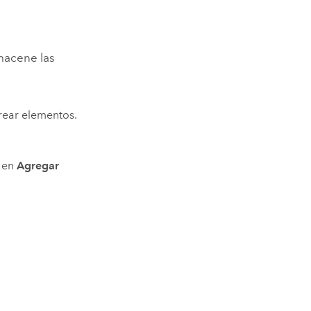
lmacene las
rear elementos.
c en
Agregar