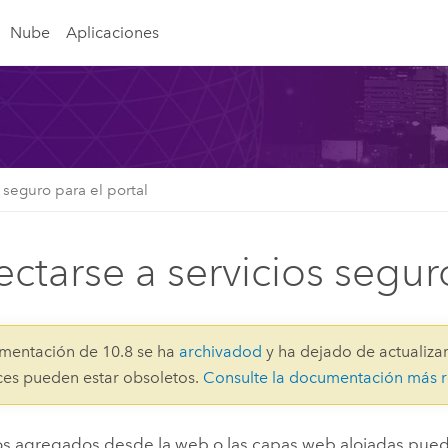
Nube
Aplicaciones
 seguro para el portal
ctarse a servicios segur
mentación de 10.8 se ha
archivadod
y ha dejado de actualizar
aces pueden estar obsoletos.
Consulte la documentación más r
ios agregados desde la web o las capas web alojadas pued