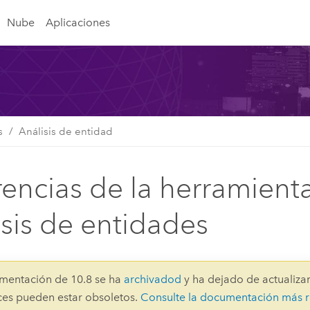
Nube
Aplicaciones
s
Análisis de entidad
rencias de la herramient
isis de entidades
mentación de 10.8 se ha
archivadod
y ha dejado de actualizar
aces pueden estar obsoletos.
Consulte la documentación más r