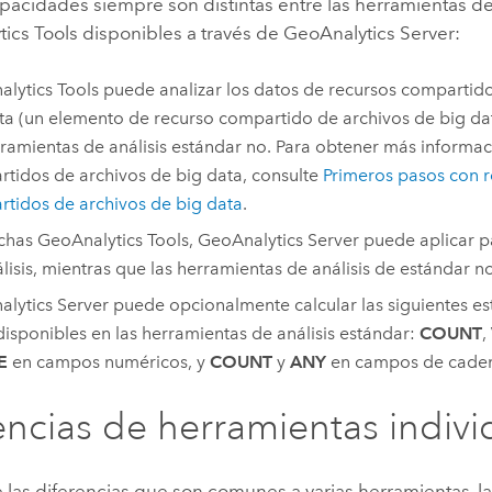
acidades siempre son distintas entre las herramientas de
ics Tools
disponibles a través de
GeoAnalytics Server
:
lytics Tools
puede analizar los datos de recursos compartido
ta (un elemento de recurso compartido de archivos de big dat
rramientas de análisis estándar no. Para obtener más informa
tidos de archivos de big data, consulte
Primeros pasos con 
tidos de archivos de big data
.
chas
GeoAnalytics Tools
,
GeoAnalytics Server
puede aplicar p
álisis, mientras que las herramientas de análisis de estándar no
lytics Server
puede opcionalmente calcular las siguientes es
disponibles en las herramientas de análisis estándar:
COUNT
,
E
en campos numéricos, y
COUNT
y
ANY
en campos de caden
encias de herramientas indivi
las diferencias que son comunes a varias herramientas, l