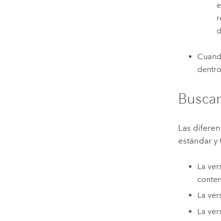
e
r
d
Cuand
dentr
Buscar
Las diferen
estándar y
La ver
conten
La ver
La ver