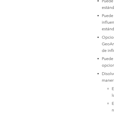
Puede 
estánd
Puede 
influe
estánd
Opcion
GeoAna
de inf
Puede e
opcion
Disolv
maner
E
l
n