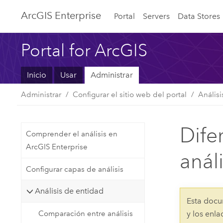
Arc
GIS Enterprise
Portal
Servers
Data Stores
Portal for ArcGIS
Inicio
Usar
Administrar
Administrar
Configurar el sitio web del portal
Análisi
Dife
Comprender el análisis en
ArcGIS Enterprise
anál
Configurar capas de análisis
Análisis de entidad
Esta docu
Comparación entre análisis
y los enl