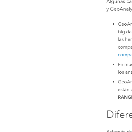
Algunas cap
y
GeoAnalyt
GeoAna
big da
las he
compar
compar
En mu
los an
GeoAna
están 
RANG
Difer
Además de 