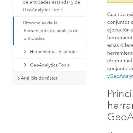
de entidades estándar y de
GeoAnalytics Tools
Cuando exis
conjuntos 
Diferencias de la
ejecución d
herramienta de análisis de
herramient
entidades
estas dife
Herramientas estándar
herramienta
obtener in
GeoAnalytics Tools
conjunto d
y
GeoAnalyt
Análisis de ráster
Princ
herra
GeoAn