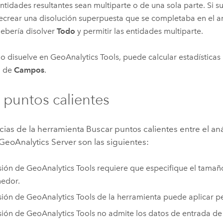
ntidades resultantes sean multiparte o de una sola parte. Si su
ecrear una disolución superpuesta que se completaba en el aná
ebería disolver
Todo
y permitir las entidades multiparte.
o disuelve en
GeoAnalytics Tools
, puede calcular estadística
o de
Campos
.
 puntos calientes
cias de la herramienta Buscar puntos calientes entre el an
GeoAnalytics Server
son las siguientes:
sión de
GeoAnalytics Tools
requiere que especifique el tamañ
edor.
sión de
GeoAnalytics Tools
de la herramienta puede aplicar p
sión de
GeoAnalytics Tools
no admite los datos de entrada de