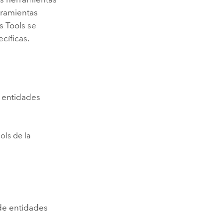
rramientas
s Tools
se
cíficas.
e entidades
ols
de la
 de entidades