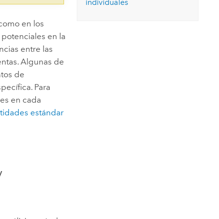
individuales
 como en los
s potenciales en la
cias entre las
ntas. Algunas de
ntos de
pecífica. Para
les en cada
ntidades estándar
y