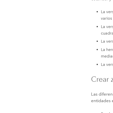
La ver
varios
La ver
cuadr
La ver
La he
median
La ver
Crear 
Las diferen
entidades 