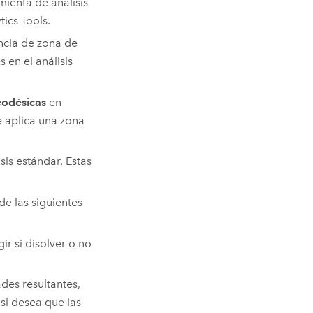
mienta de análisis
ics Tools
.
ncia de zona de
 en el análisis
odésicas
en
se aplica una zona
isis estándar. Estas
de las siguientes
ir si disolver o no
ades resultantes,
si desea que las