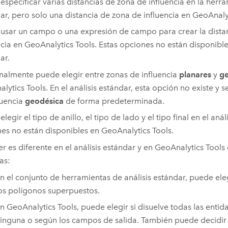
especificar varias distancias de zona de influencia en la herra
ar, pero solo una distancia de zona de influencia en
GeoAnalyt
usar un campo o una expresión de campo para crear la dista
ncia en
GeoAnalytics Tools
. Estas opciones no están disponibles
ar.
almente puede elegir entre zonas de influencia
planares
y
ge
lytics Tools
. En el análisis estándar, esta opción no existe y 
luencia
geodésica
de forma predeterminada.
legir el tipo de anillo, el tipo de lado y el tipo final en el anál
es no están disponibles en
GeoAnalytics Tools
.
er es diferente en el análisis estándar y en
GeoAnalytics Tools
as:
n el conjunto de herramientas de análisis estándar, puede eleg
os polígonos superpuestos.
En
GeoAnalytics Tools
, puede elegir si disuelve todas las entid
inguna o según los campos de salida. También puede decidir 