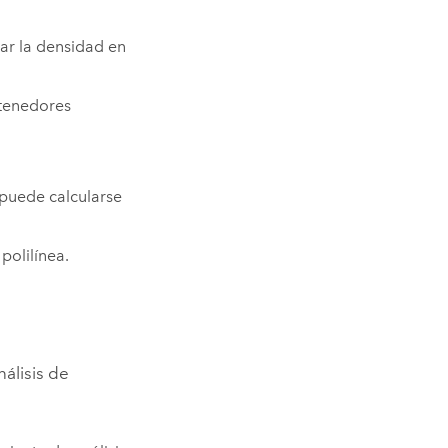
lar la densidad en
ntenedores
.
 puede calcularse
polilínea.
nálisis de