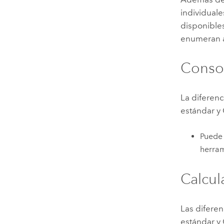
individual
disponible
enumeran a
Consol
La diferenc
estándar y
Puede 
herram
Calcul
Las diferen
estándar y