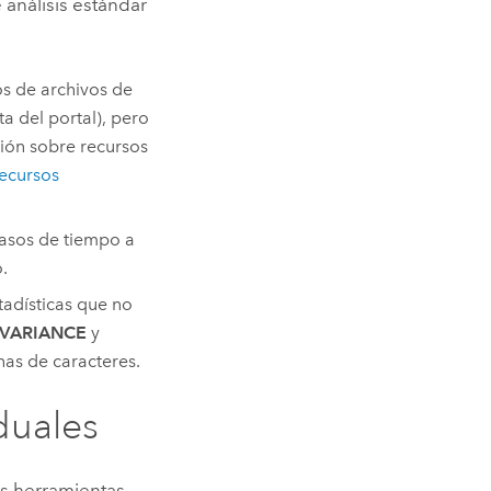
 análisis estándar
s de archivos de
a del portal), pero
ción sobre recursos
recursos
asos de tiempo a
.
tadísticas que no
VARIANCE
y
as de caracteres.
duales
as herramientas