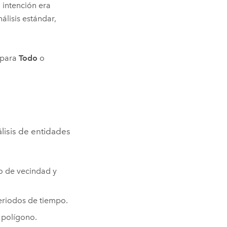
 intención era
lisis estándar,
s para
Todo
o
álisis de entidades
o de vecindad y
eriodos de tiempo.
 polígono.