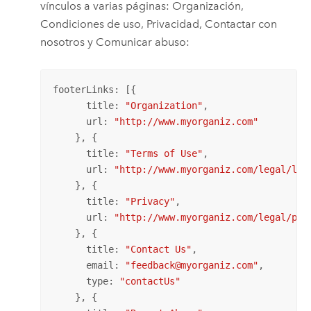
vínculos a varias páginas: Organización,
Condiciones de uso, Privacidad, Contactar con
nosotros y Comunicar abuso:
footerLinks: [{

      title: 
"Organization"
,

      url: 
"http://www.myorganiz.com"
    }, {

      title: 
"Terms of Use"
,

      url: 
"http://www.myorganiz.com/legal/lic
    }, {

      title: 
"Privacy"
,

      url: 
"http://www.myorganiz.com/legal/pri
    }, {

      title: 
"Contact Us"
,

      email: 
"feedback@myorganiz.com"
,

      type: 
"contactUs"
    }, {
