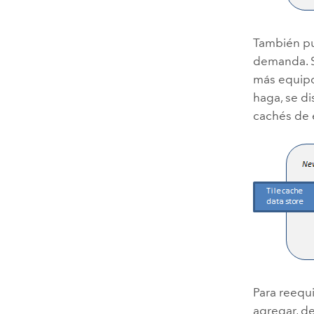
También pu
demanda. Si
más equipos
haga, se d
cachés de 
Para reequi
agregar, d