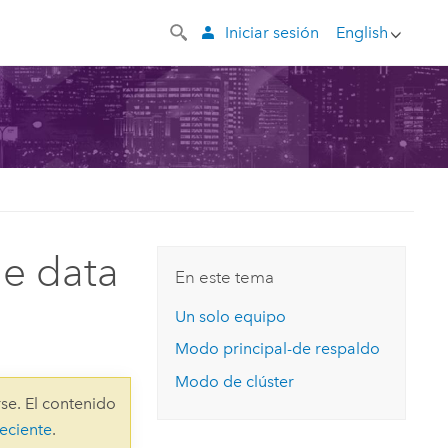
Iniciar sesión
English
e data
En este tema
Un solo equipo
Modo principal-de respaldo
Modo de clúster
se. El contenido
eciente
.