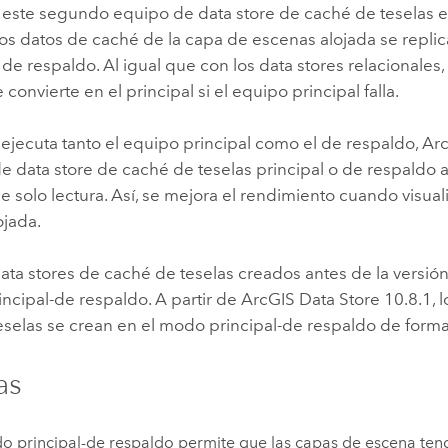
a este segundo equipo de data store de caché de teselas 
Los datos de caché de la capa de escenas alojada se repli
l de respaldo. Al igual que con los data stores relacionales
 convierte en el principal si el equipo principal falla.
jecuta tanto el equipo principal como el de respaldo, Arc
e data store de caché de teselas principal o de respaldo 
e solo lectura. Así, se mejora el rendimiento cuando visua
ojada.
ata stores de caché de teselas creados antes de la versió
ncipal-de respaldo. A partir de
ArcGIS Data Store
10.8.1, l
eselas se crean en el modo principal-de respaldo de form
as
o principal-de respaldo permite que las capas de escena ten