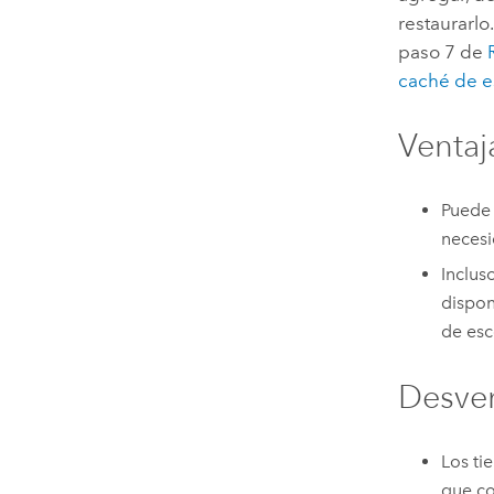
restaurarlo
paso 7 de
caché de e
Ventaj
Puede 
neces
Inclus
dispon
de esc
Desven
Los ti
que co