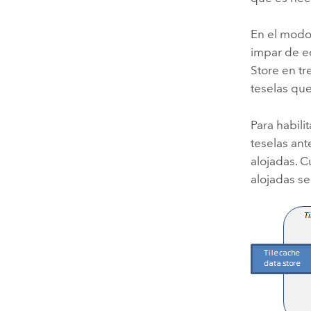
En el modo
impar de eq
Store
en tr
teselas que
Para habili
teselas an
alojadas. 
alojadas se