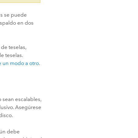
as se puede
espaldo en dos
 de teselas,
e teselas.
e un modo a otro
.
o sean escalables,
lusivo. Asegúrese
disco.
 aún debe