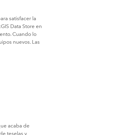
ra satisfacer la
cGIS Data Store
en
ento. Cuando lo
uipos nuevos. Las
 que acaba de
de teselas y