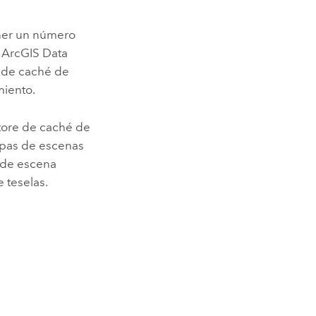
ener un número
e
ArcGIS Data
e de caché de
miento.
 store de caché de
apas de escenas
s de escena
 teselas.