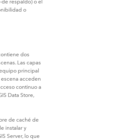
-de respaldo) o el
onibilidad o
contiene dos
cenas. Las capas
 equipo principal
 de escena acceden
 acceso continuo a
IS Data Store
,
tore de caché de
e instalar y
IS Server
, lo que