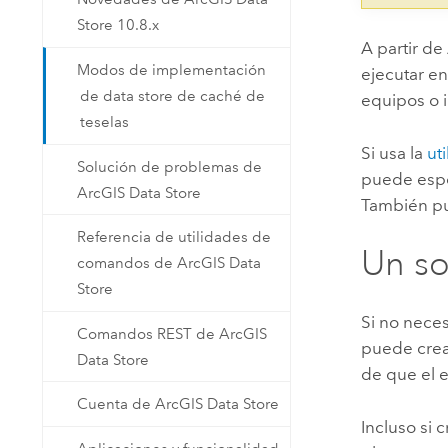
Store 10.8.x
A partir de
Modos de implementación
ejecutar e
de data store de caché de
equipos o 
teselas
Si usa la
ut
Solución de problemas de
puede espe
ArcGIS Data Store
También pue
Referencia de utilidades de
Un so
comandos de ArcGIS Data
Store
Si no neces
Comandos REST de ArcGIS
puede crea
Data Store
de que el 
Cuenta de ArcGIS Data Store
Incluso si 