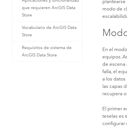
Aplicaciones y funcionalidad
plantearse
que requieren ArcGIS Data
modo de clú
Store
escalabilid
Vocabulario de ArcGIS Data
Modo 
Store
Requisitos de sistema de
En el modo 
ArcGIS Data Store
equipos. A
de escena a
falla, el e
a los datos
las capas 
recupera o 
El primer e
teselas es 
configurar 