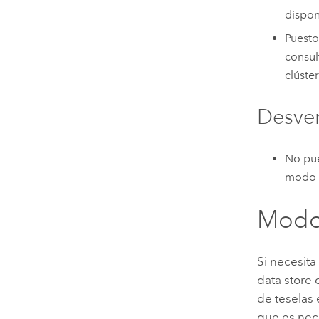
dispon
Puesto
consul
clúster
Desven
No pue
modo p
Modo 
Si necesita
data store
de teselas 
que es nec