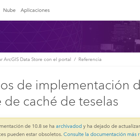
Nube
Aplicaciones
zar ArcGIS Data Store con el portal
Referencia
s de implementación d
e de caché de teselas
mentación de 10.8 se ha
archivadod
y ha dejado de actualizar
aces pueden estar obsoletos.
Consulte la documentación más r