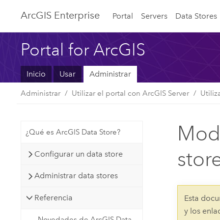
Arc
GIS Enterprise
Portal
Servers
Data Stores
Portal for ArcGIS
Inicio
Usar
Administrar
Administrar
Utilizar el portal con ArcGIS Server
Utili
Modo
¿Qué es ArcGIS Data Store?
stor
Configurar un data store
Administrar data stores
Referencia
Esta docu
y los enl
Novedades de ArcGIS Data