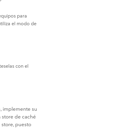
equipos para
utiliza el modo de
eselas con el
s, implemente su
a store de caché
 store, puesto