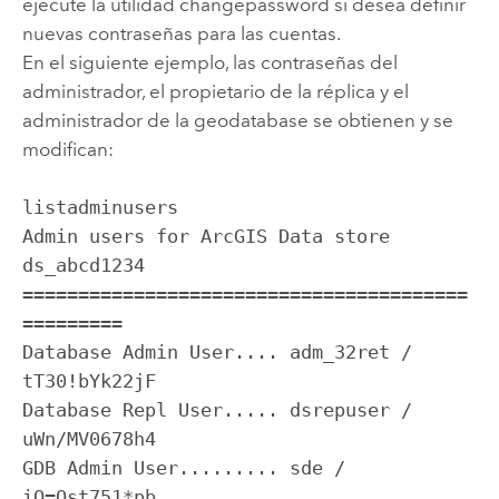
ejecute la utilidad changepassword si desea definir
nuevas contraseñas para las cuentas.
En el siguiente ejemplo, las contraseñas del
administrador, el propietario de la réplica y el
administrador de la geodatabase se obtienen y se
modifican:
listadminusers

Admin users for ArcGIS Data store 
ds_abcd1234

========================================
=========

Database Admin User.... adm_32ret / 
tT30!bYk22jF

Database Repl User..... dsrepuser / 
uWn/MV0678h4

GDB Admin User......... sde / 
iO=Qst751*pb
