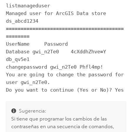
listmanageduser

Managed user for ArcGIS Data store 
ds_abcd1234

========================================
========

UserName     Password             
Database gwi_n2Te0    4cXddhZhve=Y         
db_qv5e1

changepassword gwi_n2Te0 Phfl4mp!

You are going to change the password for 
user gwi_n2Te0.

Do you want to continue (Yes or No)? Yes
Sugerencia:
Si tiene que programar los cambios de las
contraseñas en una secuencia de comandos,