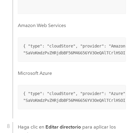
Amazon Web Services
{ "type": "cloudStore", "provider": "Amazon","c
"SaVoKmdzPvZHRjdbBF56M46656YV3OeQAlTCrlHSOIk."
Microsoft Azure
{ "type": "cloudStore", "provider": "Azure","co
"SaVoKmdzPvZHRjdbBF56M46656YV3OeQAlTCrlHSOIk."
Haga clic en
Editar directorio
para aplicar los