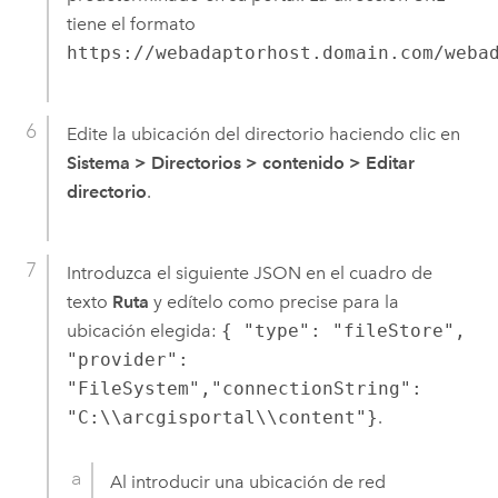
tiene el formato
https://webadaptorhost.domain.com/weba
Edite la ubicación del directorio haciendo clic en
Sistema
>
Directorios
>
contenido
>
Editar
directorio
.
Introduzca el siguiente JSON en el cuadro de
texto
Ruta
y edítelo como precise para la
ubicación elegida:
{ "type": "fileStore",
"provider":
"FileSystem","connectionString":
"C:\\arcgisportal\\content"}
.
Al introducir una ubicación de red