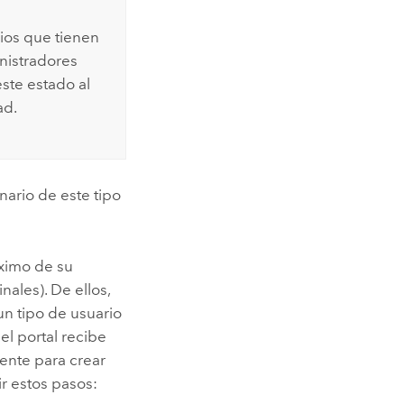
rios que tienen
nistradores
ste estado al
ad.
ario de este tipo
áximo de su
ales). De ellos,
un tipo de usuario
el portal recibe
nte para crear
ir estos pasos: