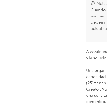
Nota:
Cuando s
asignado
deben mi
actualiz
A continua
y la solució
Una organi
capacidad 
(25) tienen
Creator
. A
una solici
contenido. 