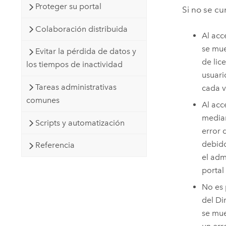
Proteger su portal
Si no se cu
Colaboración distribuida
Al acc
se mue
Evitar la pérdida de datos y
de lic
los tiempos de inactividad
usuari
Tareas administrativas
cada v
comunes
Al acc
media
Scripts y automatización
error 
debido
Referencia
el adm
portal
No es 
del Di
se mue