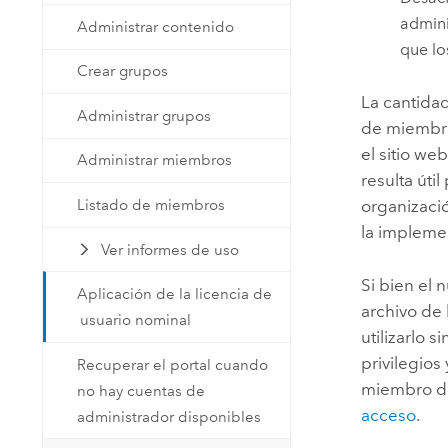
admini
Administrar contenido
que lo
Crear grupos
La cantidad
Administrar grupos
de miembro
el sitio we
Administrar miembros
resulta úti
Listado de miembros
organizaci
la implemen
Ver informes de uso
Si bien el 
Aplicación de la licencia de
archivo de 
usuario nominal
utilizarlo 
privilegios
Recuperar el portal cuando
miembro de
no hay cuentas de
acceso
.
administrador disponibles