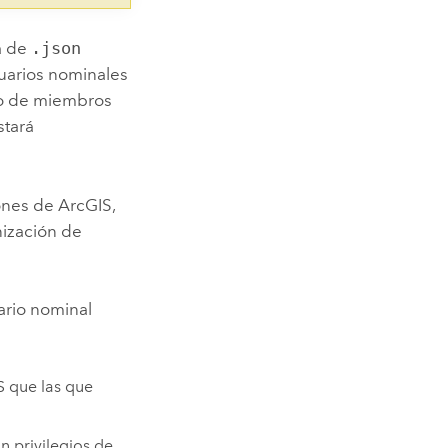
ia de
.json
usuarios nominales
mo de miembros
stará
iones de ArcGIS,
ización de
uario nominal
S que las que
n privilegios de