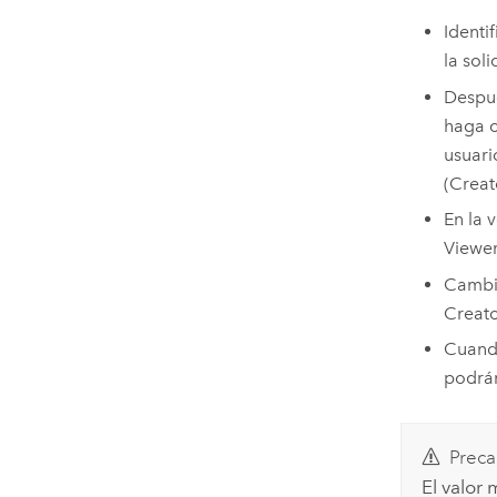
Identi
la sol
Despué
haga c
usuari
(
Creat
En la 
Viewe
Cambie
Creato
Cuando
podrán
Preca
El valor