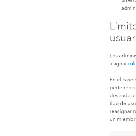
un err
admini
Límit
usuar
Los admini
asignar
rol
En el caso 
pertenencia
deseado, e
tipo de usu
reasignar 
un miembro