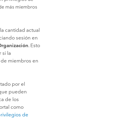
e de más miembros
la cantidad actual
iciando sesión en
Organización
. Esto
 si la
n de miembros en
tado por el
s que pueden
ca de los
portal como
rivilegios de