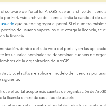
r el software de
Portal for ArcGIS
, use un archivo de licenc
o por Esri. Este archivo de licencia limita la cantidad de 
 usuario
que puede agregar al portal. Si el número máxi
 por tipo de usuario supera los que otorga la licencia, se e
o la licencia.
entación, dentro del sitio web del portal y en las aplicac
e los usuarios nominales se denominan cuentas de organ
iembros de la organización de ArcGIS.
or ArcGIS
, el software aplica el modelo de licencias por us
 siguiente:
r que el portal acepte más cuentas de organización de ArcGI
e la licencia dentro de cada tipo de usuario
ivar el acceso al sitio web del portal de todos los miembros si