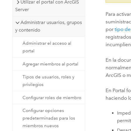
Utilizar el portal con ArcGIS
Server
Para activa
suministrad
Administrar usuarios, grupos
por
tipo de
y contenido
registrados
Administrar el acceso al
incumpliend
portal
En la docum
Agregar miembros al portal
normalment
ArcGIS o m
Tipos de usuarios, roles y
privilegios
En
Portal f
Configurar roles de miembro
haciendo lo
Configurar opciones
Impedi
predeterminadas para los
permit
miembros nuevos
Desact