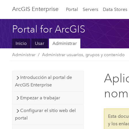
Arc
GIS Enterprise
Portal
Servers
Data Stores
Portal for ArcGIS
Inicio
Usar
Administrar
Administrar
Administrar usuarios, grupos y contenido
Apli
Introducción al portal de
ArcGIS Enterprise
nomi
Empezar a trabajar
Configurar el sitio web del
Esta docu
portal
y los enl