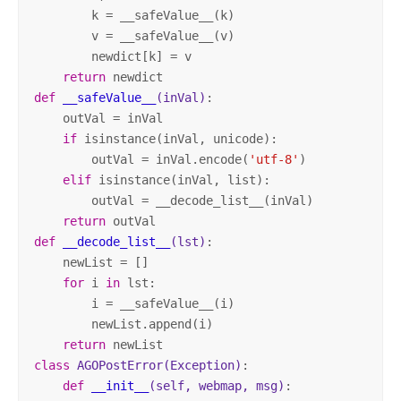
        k = __safeValue__(k)

        v = __safeValue__(v)

        newdict[k] = v

return
def
__safeValue__
(inVal)
:
    outVal = inVal

if
 isinstance(inVal, unicode):

        outVal = inVal.encode(
'utf-8'
)

elif
 isinstance(inVal, list):

        outVal = __decode_list__(inVal)

return
def
__decode_list__
(lst)
:
    newList = []

for
 i 
in
 lst:

        i = __safeValue__(i)

        newList.append(i)

return
class
AGOPostError
(Exception)
:
def
__init__
(self, webmap, msg)
: