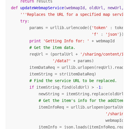
return
def
updateWebmapService
(webmapId, oldUrl, newUrl, t
'''Replaces the URL for a specified map service
try
:

        params = urllib.urlencode({
'token'
 : token,

'f'
 : 
'json'
})

print
'Getting Info for: '
 + webmapId

# Get the item data.
        reqUrl = (portalUrl + 
'/sharing/content/ite
'/data?'
 + params)

        itemDataReq = urllib.urlopen(reqUrl).read()

        itemString = str(itemDataReq)

# Find the service URL to be replaced.
if
 itemString.find(oldUrl) > -
1
:

            newString = itemString.replace(oldUrl, n
# Get the item's info for the addItem p
            itemInfoReq = urllib.urlopen(portalUrl +
'/sharing/
                                         webmapId +
            itemInfo = json.loads(itemInfoReq.read()