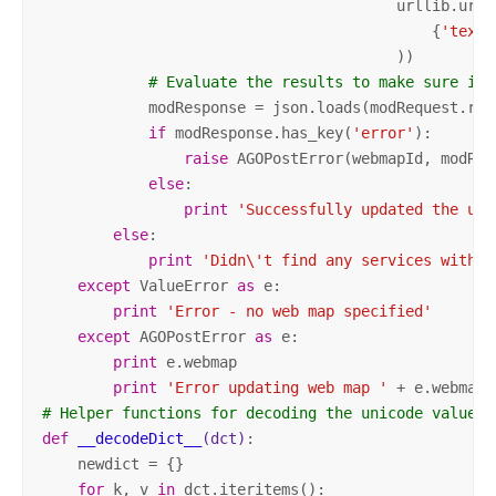
                                        urllib.urlen
                                            {
'text'
                                        ))

# Evaluate the results to make sure it 
            modResponse = json.loads(modRequest.read
if
 modResponse.has_key(
'error'
):

raise
 AGOPostError(webmapId, modRes
else
:

print
'Successfully updated the url
else
:

print
'Didn\'t find any services with '
except
 ValueError 
as
 e:

print
'Error - no web map specified'
except
 AGOPostError 
as
 e:

print
 e.webmap

print
'Error updating web map '
 + e.webmap 
# Helper functions for decoding the unicode values 
def
__decodeDict__
(dct)
:
    newdict = {}

for
 k, v 
in
 dct.iteritems():
