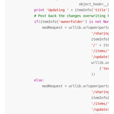
                                  object_hook=__deco
print
'Updating '
 + itemInfo[
'title'
]

# Post back the changes overwriting the
if
(itemInfo[
'ownerFolder'
] 
is
not
None
)
                modRequest = urllib.urlopen(portalUr
'/sharing/c
                                        itemInfo[
'o
'/'
 + itemI
'/items/'
 +
'/update?'
 
                                        urllib.urlen
                                            {
'text'
                                        ))

else
:

                modRequest = urllib.urlopen(portalUr
'/sharing/c
                                        itemInfo[
'o
'/items/'
 +
'/update?'
 