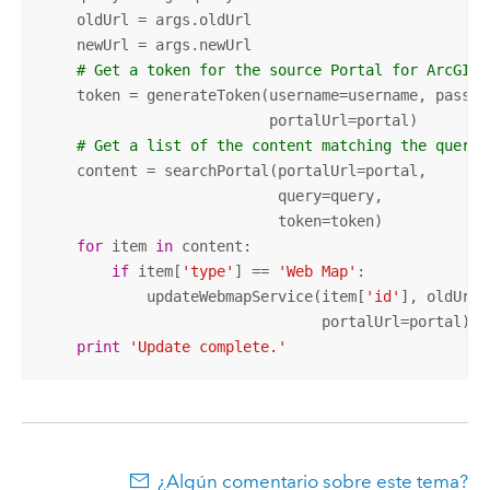
    oldUrl = args.oldUrl

    newUrl = args.newUrl

# Get a token for the source Portal for ArcGIS.
    token = generateToken(username=username, passwor
                          portalUrl=portal)

# Get a list of the content matching the query.
    content = searchPortal(portalUrl=portal,

                           query=query,

                           token=token)

for
 item 
in
 content:

if
 item[
'type'
] == 
'Web Map'
:

            updateWebmapService(item[
'id'
], oldUrl,
                                portalUrl=portal)

print
'Update complete.'
¿Algún comentario sobre este tema?