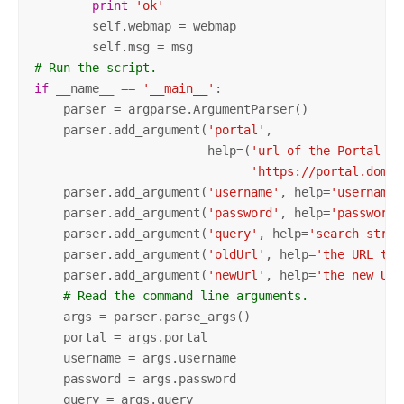
print
'ok'
        self.webmap = webmap

# Run the script.
if
 __name__ == 
'__main__'
:

    parser = argparse.ArgumentParser()

    parser.add_argument(
'portal'
,

                        help=(
'url of the Portal (e
'https://portal.domai
    parser.add_argument(
'username'
, help=
'username'
    parser.add_argument(
'password'
, help=
'password'
    parser.add_argument(
'query'
, help=
'search strin
    parser.add_argument(
'oldUrl'
, help=
'the URL to 
    parser.add_argument(
'newUrl'
, help=
'the new URL
# Read the command line arguments.
    args = parser.parse_args()

    portal = args.portal

    username = args.username

    password = args.password

    query = args.query
