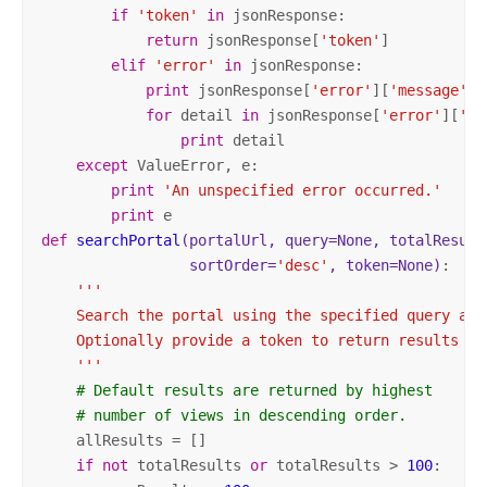
if
'token'
in
 jsonResponse:

return
 jsonResponse[
'token'
]

elif
'error'
in
 jsonResponse:

print
 jsonResponse[
'error'
][
'message'
]

for
 detail 
in
 jsonResponse[
'error'
][
'de
print
 detail

except
 ValueError, e:

print
'An unspecified error occurred.'
print
def
searchPortal
(portalUrl, query=None, totalResult
                 sortOrder=
'desc'
, token=None)
:
'''

    Search the portal using the specified query and 
    Optionally provide a token to return results vis
    '''
# Default results are returned by highest
# number of views in descending order.
    allResults = []

if
not
 totalResults 
or
 totalResults > 
100
:
