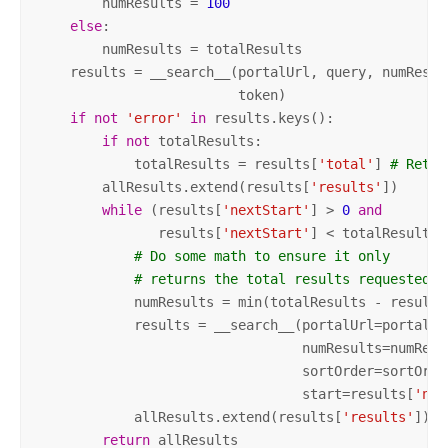
        numResults = 
100
else
:

        numResults = totalResults

    results = __search__(portalUrl, query, numResul
                         token)

if
not
'error'
in
 results.keys():

if
not
 totalResults:

            totalResults = results[
'total'
] 
# Retur
        allResults.extend(results[
'results'
])

while
 (results[
'nextStart'
] > 
0
and
               results[
'nextStart'
] < totalResults):
# Do some math to ensure it only
# returns the total results requested.
            numResults = min(totalResults - results
            results = __search__(portalUrl=portalUrl
                                 numResults=numResu
                                 sortOrder=sortOrder
                                 start=results[
'nex
            allResults.extend(results[
'results'
])

return
 allResults
