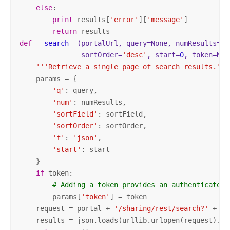
else
:

print
 results[
'error'
][
'message'
]

return
def
__search__
(portalUrl, query=None, numResults=
10
               sortOrder=
'desc'
, start=
0
, token=Non
'''Retrieve a single page of search results.'''
    params = {

'q'
: query,

'num'
: numResults,

'sortField'
: sortField,

'sortOrder'
: sortOrder,

'f'
: 
'json'
,

'start'
: start

    }

if
 token:

# Adding a token provides an authenticated 
        params[
'token'
] = token

    request = portal + 
'/sharing/rest/search?'
 + ur
    results = json.loads(urllib.urlopen(request).rea