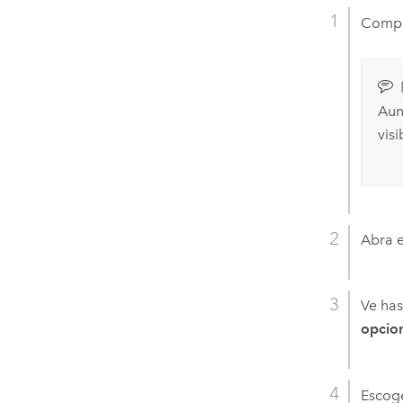
Compru
Aun
vis
Abra 
Ve has
opcio
Escoge