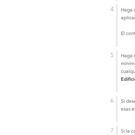
Haga c
aplicar
El con
Haga c
mínimo
cualqu
Edific
Si des
esas e
Si la 