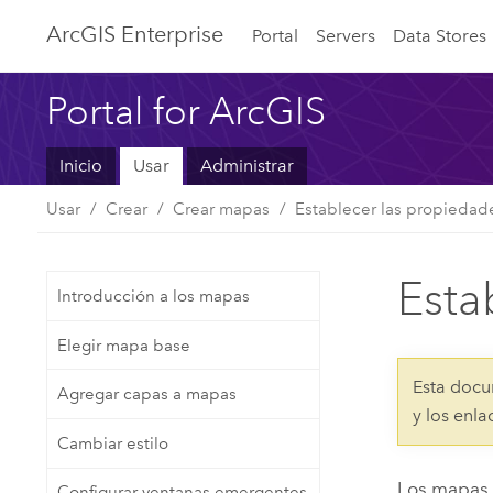
Arc
GIS Enterprise
Portal
Servers
Data Stores
Portal for ArcGIS
Inicio
Usar
Administrar
Usar
Crear
Crear mapas
Establecer las propiedad
Esta
Introducción a los mapas
Elegir mapa base
Esta docu
Agregar capas a mapas
y los enl
Cambiar estilo
Los mapas 
Configurar ventanas emergentes