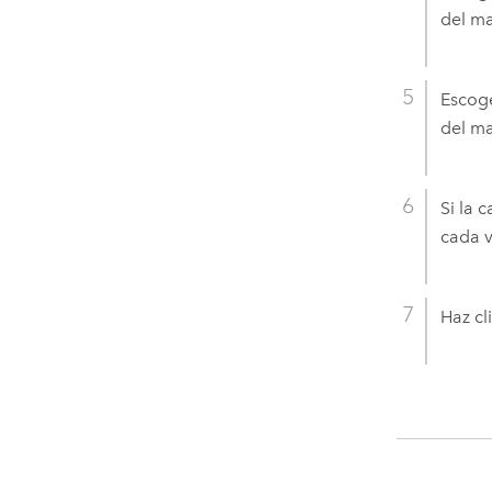
del ma
Escoge
del ma
Si la 
cada v
Haz cl