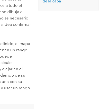
de la capa
os a todo el
 se dibuja el
no es necesario
na idea confirmar
efinido, el mapa
tienen un rango
, puede
alcule
 alejar en el
ndiendo de su
a una con su
n y usar un rango