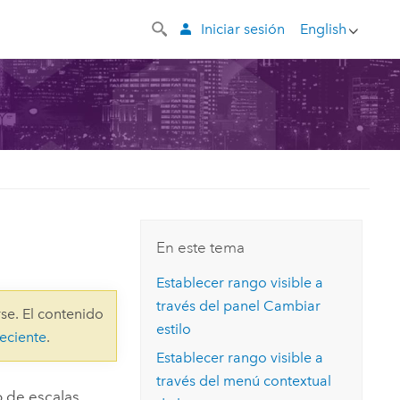
Iniciar sesión
English
En este tema
Establecer rango visible a
través del panel Cambiar
se. El contenido
estilo
eciente
.
Establecer rango visible a
través del menú contextual
o de escalas