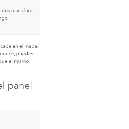
gris más claro
ngo.
 capa en el mapa,
ertenece, puedes
ique el mismo
el panel