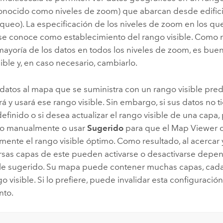
onocido como niveles de zoom) que abarcan desde edifici
queo). La especificación de los niveles de zoom en los que
se conoce como establecimiento del rango visible. Como 
mayoría de los datos en todos los niveles de zoom, es bue
sible y, en caso necesario, cambiarlo.
datos al mapa que se suministra con un rango visible pred
rá y usará ese rango visible. Sin embargo, si sus datos no 
definido o si desea actualizar el rango visible de una capa
lo manualmente o usar
Sugerido
para que el
Map Viewer
c
ente el rango visible óptimo. Como resultado, al acercar y
rsas capas de este pueden activarse o desactivarse depe
ble sugerido. Su mapa puede contener muchas capas, cad
o visible. Si lo prefiere, puede invalidar esta configuració
into.