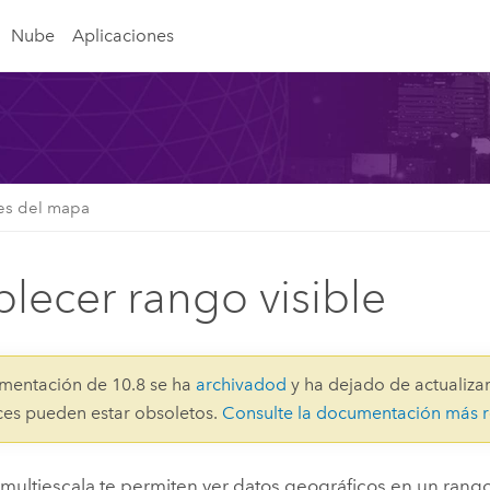
Nube
Aplicaciones
es del mapa
blecer rango visible
mentación de 10.8 se ha
archivadod
y ha dejado de actualizar
aces pueden estar obsoletos.
Consulte la documentación más r
multiescala te permiten ver datos geográficos en un rang