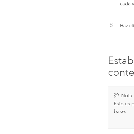
cada v
Haz cl
Estab
conte
Nota:
Esto es 
base.