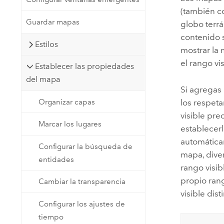
(también c
Guardar mapas
globo terrá
contenido 
Estilos
mostrar la 
el rango vi
Establecer las propiedades
del mapa
Si agregas 
Organizar capas
los respeta
visible pre
Marcar los lugares
establecer
automáticam
Configurar la búsqueda de
mapa, dive
entidades
rango visi
propio rang
Cambiar la transparencia
visible dist
Configurar los ajustes de
tiempo