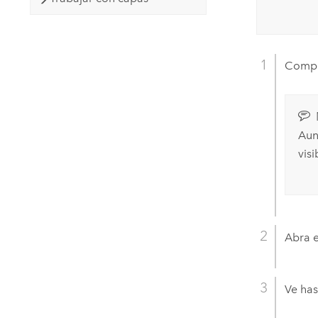
Compru
Aun
vis
Abra 
Ve has