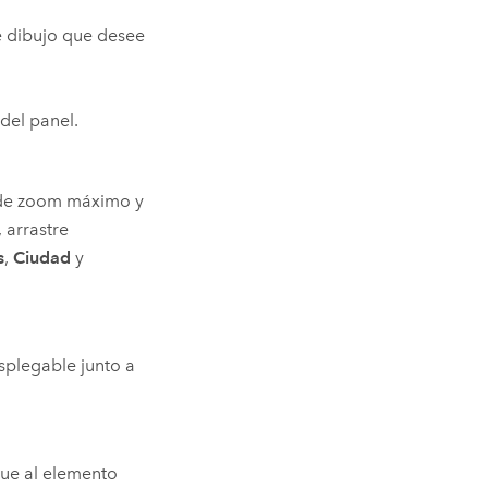
de dibujo que desee
 del panel.
s de zoom máximo y
 arrastre
s
,
Ciudad
y
splegable junto a
ique al elemento