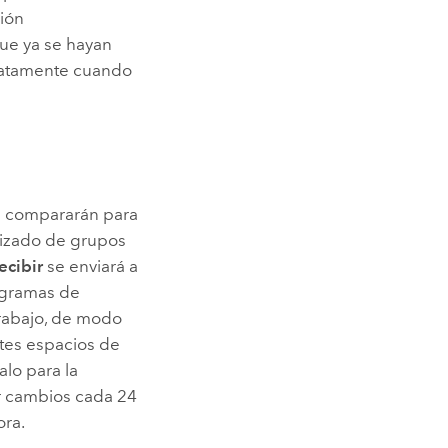
ción
que ya se hayan
iatamente cuando
se compararán para
alizado de grupos
ecibir
se enviará a
ogramas de
trabajo, de modo
ntes espacios de
alo para la
r cambios cada 24
ora.