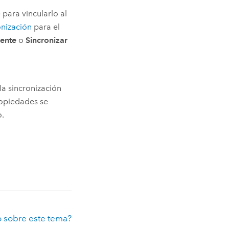
para vincularlo al
onización
para el
mente
o
Sincronizar
 la sincronización
ropiedades se
o.
 sobre este tema?