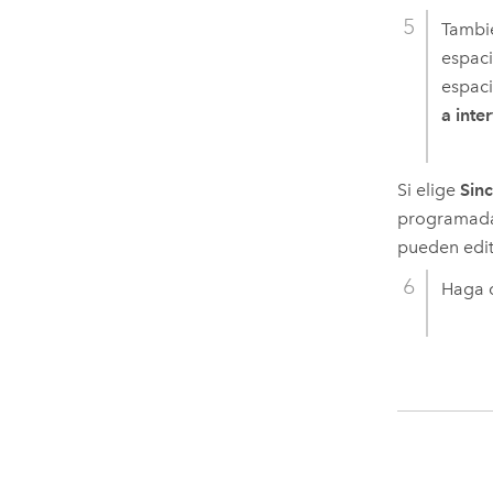
Tambié
espaci
espaci
a int
Si elige
Sin
programada,
pueden edit
Haga c