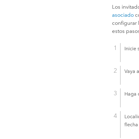
Los invita
asociado
co
configurar 
estos paso
Inicie
Vaya 
Haga c
Locali
flecha