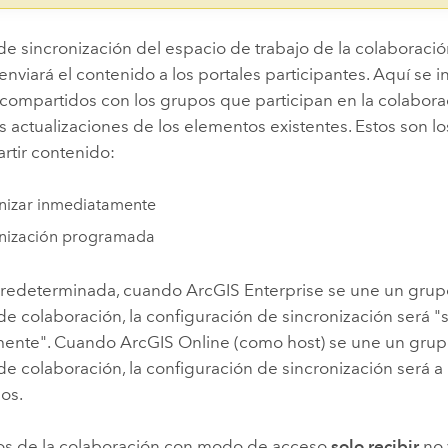
de sincronización del espacio de trabajo de la colaboraci
nviará el contenido a los portales participantes. Aquí se 
compartidos con los grupos que participan en la colaborac
s actualizaciones de los elementos existentes. Estos son 
rtir contenido:
nizar inmediatamente
onización programada
predeterminada, cuando
ArcGIS Enterprise
se une un grup
de colaboración, la configuración de sincronización será "
mente". Cuando
ArcGIS Online
(como host) se une un grup
de colaboración, la configuración de sincronización será a 
os.
dos de la colaboración con modo de acceso
solo recibir
no 