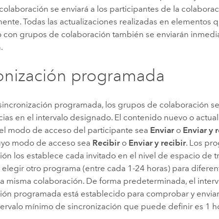
olaboración se enviará a los participantes de la colabora
ente. Todas las actualizaciones realizadas en elementos 
 con grupos de colaboración también se enviarán inmed
.
onización programada
la sincronización programada, los grupos de colaboración 
cias en el intervalo designado. El contenido nuevo o actu
 el modo de acceso del participante sea
Enviar
o
Enviar y r
uyo modo de acceso sea
Recibir
o
Enviar y recibir
. Los pr
ión los establece cada invitado en el nivel de espacio de 
elegir otro programa (entre cada 1-24 horas) para difere
la misma colaboración. De forma predeterminada, el interv
ción programada está establecido para comprobar y envia
ntervalo mínimo de sincronización que puede definir es 1 h