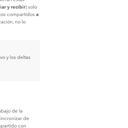
iar y recibir
) solo
ntos compartidos
a
zación, no lo
vo y los deltas
abajo de la
sincronizar de
mpartido con