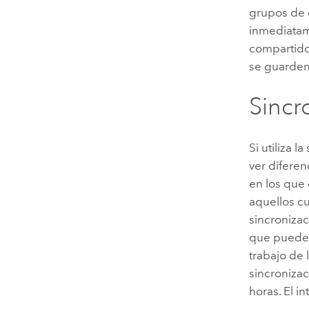
grupos de c
inmediatam
compartido
se guarden
Sincr
Si utiliza 
ver diferen
en los que
aquellos c
sincronizac
que puede 
trabajo de 
sincroniza
horas. El i