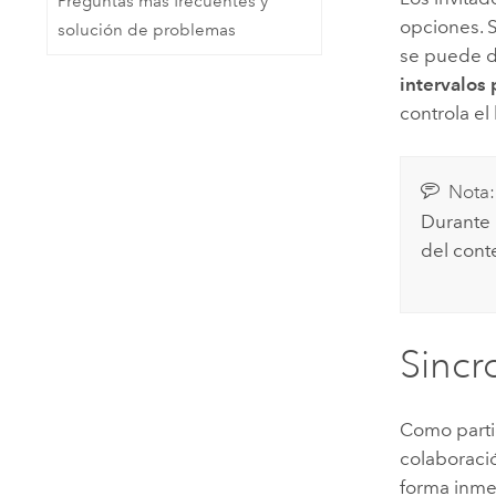
Preguntas más frecuentes y
opciones. 
solución de problemas
se puede d
intervalos
controla el 
Nota:
Durante l
del cont
Sincr
Como parti
colaboraci
forma inme