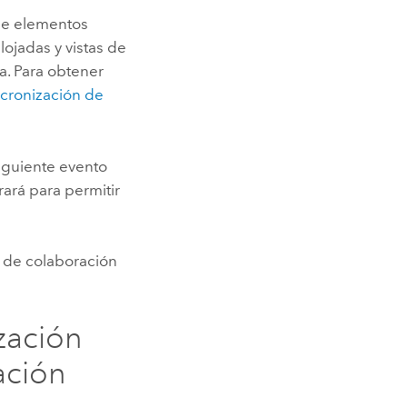
 de elementos
ojadas y vistas de
a. Para obtener
ncronización de
iguiente evento
rará para permitir
o de colaboración
zación
ación