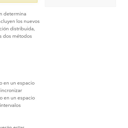
ón determina
incluyen los nuevos
ión distribuida,
los dos métodos
o en un espacio
sincronizar
o en un espacio
intervalos
verán estas