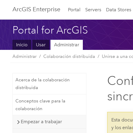
ArcGIS Enterprise
Portal
Servers
Data Stores
Portal for ArcGIS
Inicio
Usar
Administrar
Administrar
Colaboración distribuida
Unirse a una c
Conf
Acerca de la colaboración
distribuida
sinc
Conceptos clave para la
colaboración
Esta docu
Empezar a trabajar
y los enl