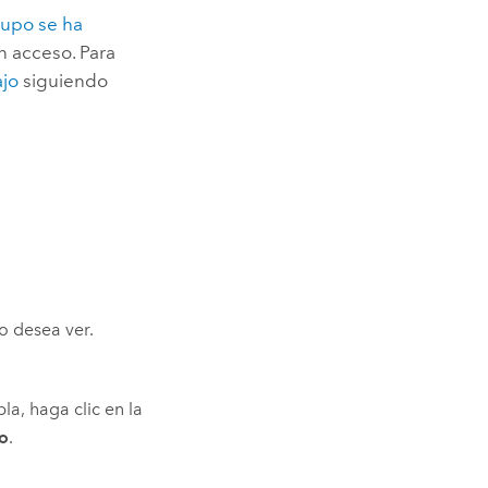
rupo se ha
n acceso. Para
ajo
siguiendo
o desea ver.
la, haga clic en la
jo
.