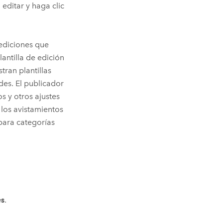
 editar y haga clic
 ediciones que
antilla de edición
ran plantillas
es. El publicador
s y otros ajustes
los avistamientos
 para categorías
es
.