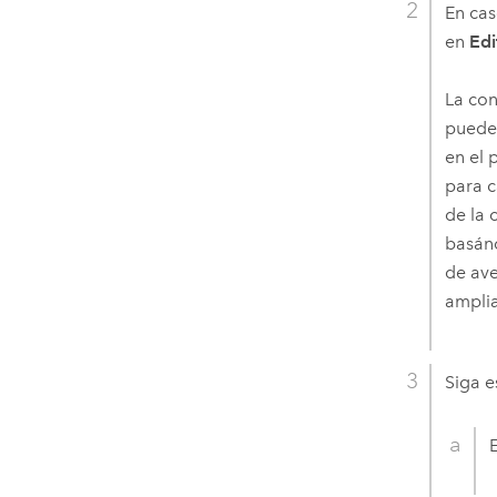
En cas
en
Edi
La con
puede 
en el 
para c
de la 
basánd
de ave
amplia
Siga e