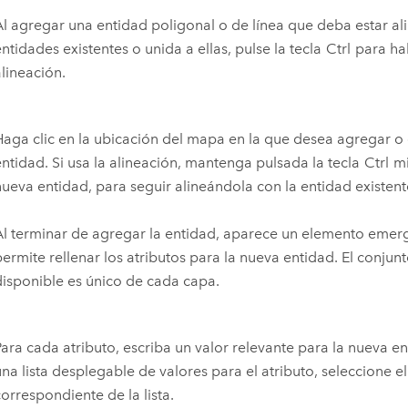
Al agregar una entidad poligonal o de línea que deba estar al
ntidades existentes o unida a ellas, pulse la tecla
Ctrl
para hab
alineación.
Haga clic en la ubicación del mapa en la que desea agregar o 
entidad. Si usa la alineación, mantenga pulsada la tecla
Ctrl
mi
nueva entidad, para seguir alineándola con la entidad existen
Al terminar de agregar la entidad, aparece un elemento emer
permite rellenar los atributos para la nueva entidad. El conju
disponible es único de cada capa.
Para cada atributo, escriba un valor relevante para la nueva ent
una lista desplegable de valores para el atributo, seleccione el
correspondiente de la lista.