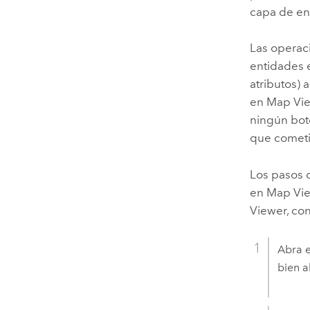
capa de en
Las operac
entidades e
atributos) 
en
Map Vi
ningún botó
que cometi
Los pasos 
en
Map Vi
Viewer
, co
Abra e
bien a