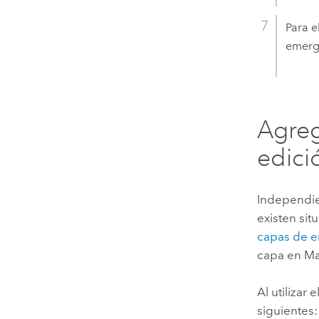
Para e
emerge
Agreg
edici
Independien
existen sit
capas de e
capa en
Ma
Al utilizar
siguientes: