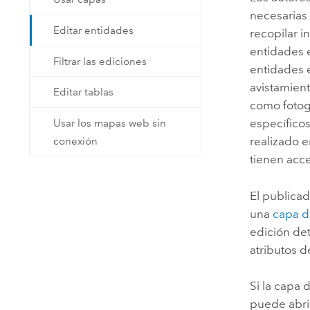
necesarias 
Editar entidades
recopilar i
entidades e
Filtrar las ediciones
entidades e
avistamien
Editar tablas
como fotog
específico
Usar los mapas web sin
realizado 
conexión
tienen acc
El publicad
una
capa d
edición det
atributos 
Si la capa
puede abri