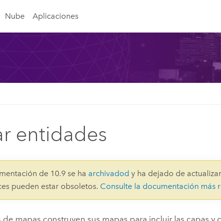
Nube
Aplicaciones
ar entidades
mentación de 10.9 se ha
archivadod
y ha dejado de actualizar
aces pueden estar obsoletos.
Consulte la documentación más r
s de mapas construyen sus mapas para incluir las capas y 