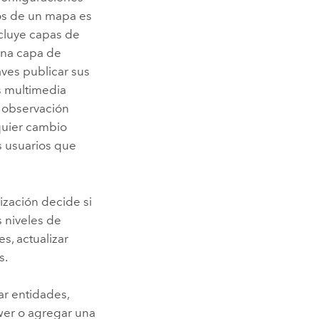
vos de un mapa es
ncluye capas de
 una capa de
aves publicar sus
s multimedia
e observación
quier cambio
s usuarios que
ización decide si
s niveles de
s, actualizar
s.
ar entidades,
wer
o agregar una