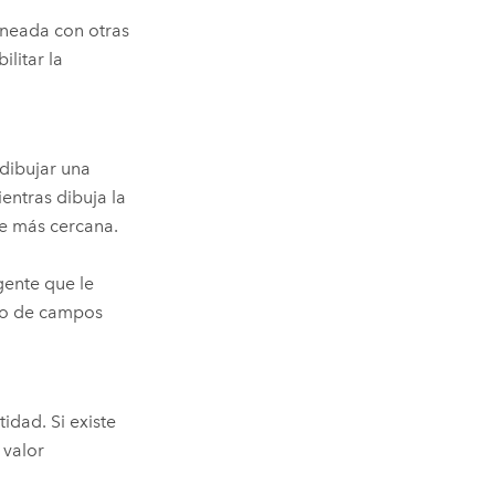
ineada con otras
ilitar la
dibujar una
entras dibuja la
te más cercana.
gente que le
nto de campos
idad. Si existe
 valor