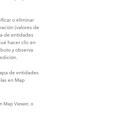
icar o eliminar
mación (valores de
apa de entidades
ué hacer clic en
ibuto y observa
edición.
capa de entidades
blas en
Map
en
Map Viewer
, o