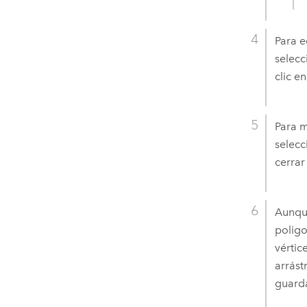
Para e
selecc
clic e
Para m
selecc
cerrar
Aunque
poligo
vértic
arrást
guard