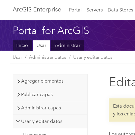
ArcGIS Enterprise
Portal
Servers
Data Stores
Portal for ArcGIS
Inicio
Usar
Administrar
Usar
Administrar datos
Usar y editar datos
Edit
Agregar elementos
Publicar capas
Esta docu
Administrar capas
y los enl
Usar y editar datos
Los autore
Usar capas