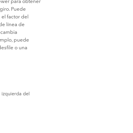
ewer
para obtener
giro. Puede
 el factor del
de línea de
y cambia
jemplo, puede
desfile o una
 izquierda del