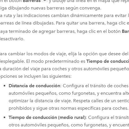
n el botón
Barreras
y dibuje una línea en el mapa que repr
iga dibujando nuevas barreras según convenga.
a ruta y las indicaciones cambian dinámicamente para evitar l
arreas de línea dibujadas. Para quitar una barrera, haga clic 
aya terminado de agregar barreras, haga clic en el botón
Bar
esactivarlo.
ara cambiar los modos de viaje, elija la opción que desee de
esplegable. El modo predeterminado es
Tiempo de conducc
a duración del viaje para coches y otros automóviles pequeños
pciones se incluyen las siguientes:
Distancia de conducción
: Configura el tránsito de coches
automóviles pequeños, como furgonetas, y encuentra alt
optimizar la distancia de viaje. Respeta calles de un senti
prohibidos y sigue otras normas específicas para coches.
Tiempo de conducción (medio rural)
: Configura el tránsi
otros automóviles pequeños, como furgonetas, y encuentr