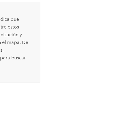
ndica que
tre estos
anización y
n el mapa. De
s.
 para buscar