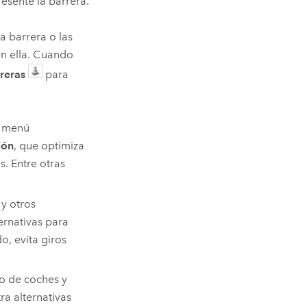
esente la barrera.
a barrera o las
en ella. Cuando
reras
para
l menú
ión
, que optimiza
. Entre otras
 y otros
ernativas para
do, evita giros
to de coches y
a alternativas