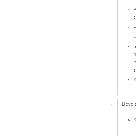
P
O
P
b
S
m
h
s
S
p
Lleve 
S
q