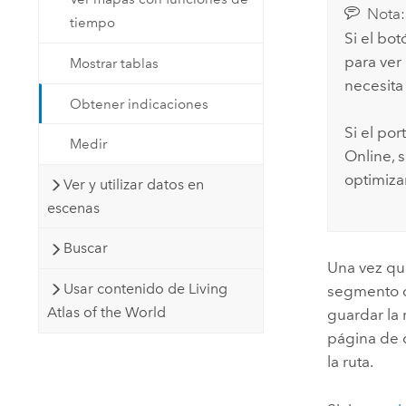
Nota:
tiempo
Si el bo
para ver
Mostrar tablas
necesita 
Obtener indicaciones
Si el por
Medir
Online
, 
optimiza
Ver y utilizar datos en
escenas
Buscar
Una vez que
Usar contenido de Living
segmento co
Atlas of the World
guardar la
página de 
la ruta.