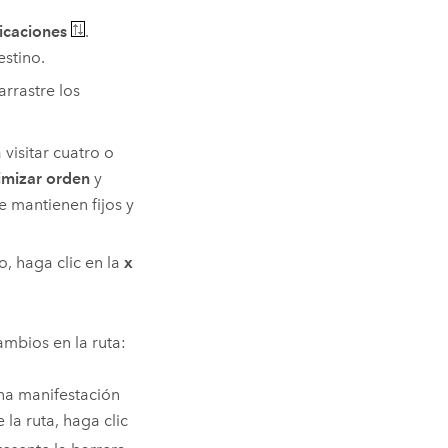
dicaciones
.
estino.
arrastre los
visitar cuatro o
imizar orden
y
se mantienen fijos y
o, haga clic en la
x
ambios en la ruta:
una manifestación
 la ruta, haga clic