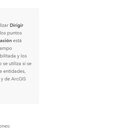
lizar
Dirigir
los puntos
nación
está
 campo
ilitada y los
e utiliza si se
de entidades,
 y de
ArcGIS
iones: