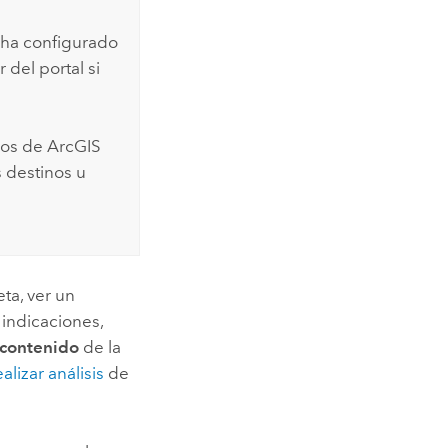
e ha configurado
 del portal si
cios de
ArcGIS
s destinos u
ta, ver un
 indicaciones,
 contenido
de la
ealizar análisis
de