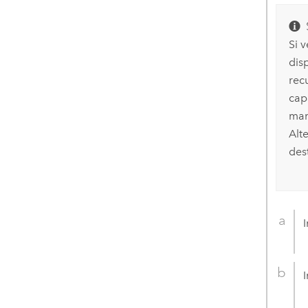
Si 
dis
rec
cap
man
Alt
dest