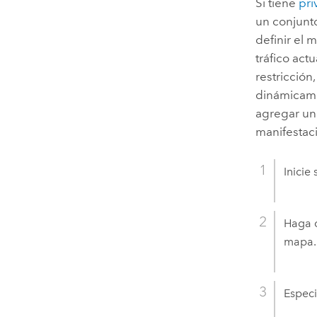
Si tiene
pri
un conjunt
definir el 
tráfico act
restricción
dinámicamen
agregar una
manifestaci
Inicie
Haga c
mapa.
Especi