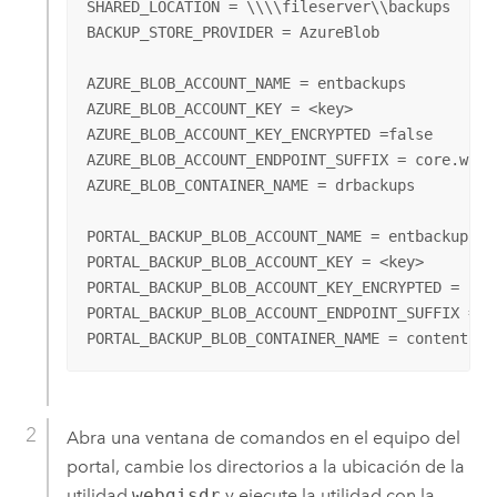
SHARED_LOCATION = \\\\fileserver\\backups

BACKUP_STORE_PROVIDER = AzureBlob

AZURE_BLOB_ACCOUNT_NAME = entbackups

AZURE_BLOB_ACCOUNT_KEY = <key>

AZURE_BLOB_ACCOUNT_KEY_ENCRYPTED =false

AZURE_BLOB_ACCOUNT_ENDPOINT_SUFFIX = core.windo
AZURE_BLOB_CONTAINER_NAME = drbackups

PORTAL_BACKUP_BLOB_ACCOUNT_NAME = entbackups

PORTAL_BACKUP_BLOB_ACCOUNT_KEY = <key>

PORTAL_BACKUP_BLOB_ACCOUNT_KEY_ENCRYPTED = fals
PORTAL_BACKUP_BLOB_ACCOUNT_ENDPOINT_SUFFIX = co
PORTAL_BACKUP_BLOB_CONTAINER_NAME = contentbac
Abra una ventana de comandos en el equipo del
portal, cambie los directorios a la ubicación de la
utilidad
webgisdr
y ejecute la utilidad con la