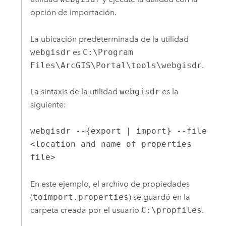
opción de importación.
La ubicación predeterminada de la utilidad
webgisdr
es
C:\Program
Files\ArcGIS\Portal\tools\webgisdr
.
La sintaxis de la utilidad
webgisdr
es la
siguiente:
webgisdr --{export | import} --file 
<location and name of properties 
file>
En este ejemplo, el archivo de propiedades
(
toimport.properties
) se guardó en la
carpeta creada por el usuario
C:\propfiles
.