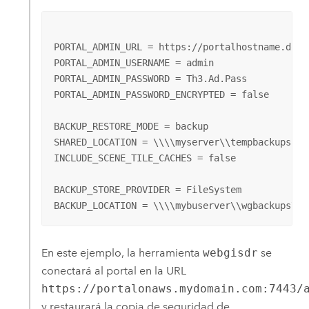
PORTAL_ADMIN_URL = https://portalhostname.domai
PORTAL_ADMIN_USERNAME = admin

PORTAL_ADMIN_PASSWORD = Th3.Ad.Pass

PORTAL_ADMIN_PASSWORD_ENCRYPTED = false

BACKUP_RESTORE_MODE = backup

SHARED_LOCATION = \\\\myserver\\tempbackups

INCLUDE_SCENE_TILE_CACHES = false

BACKUP_STORE_PROVIDER = FileSystem

BACKUP_LOCATION = \\\\mybuserver\\wgbackups\\e
En este ejemplo, la herramienta
webgisdr
se
conectará al portal en la URL
https://portalonaws.mydomain.com:7443/
y restaurará la copia de seguridad de