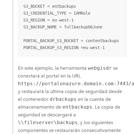
S3_BUCKET = entbackups

S3_CREDENTIAL_TYPE = IAMRole

S3_REGION = eu-west-1

S3_BACKUP_NAME = fullbackup06June

PORTAL_BACKUP_S3_BUCKET = contentbackups

PORTAL_BACKUP_S3_REGION =eu-west-1
En este ejemplo, la herramienta
webgisdr
se
conectará al portal en la URL
https://portalonazure.domain.com:7443/
y restaurará la última copia de seguridad desde
el contenedor
drbackups
en la cuenta de
almacenamiento de
entbackups
. La copia de
seguridad se descargará a
\\fileserver\backups
, y los siguientes
componentes se restaurarán consecutivamente