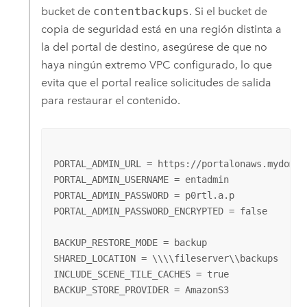
bucket de
contentbackups
. Si el bucket de
copia de seguridad está en una región distinta a
la del portal de destino, asegúrese de que no
haya ningún extremo VPC configurado, lo que
evita que el portal realice solicitudes de salida
para restaurar el contenido.
PORTAL_ADMIN_URL = https://portalonaws.mydomain
PORTAL_ADMIN_USERNAME = entadmin

PORTAL_ADMIN_PASSWORD = p0rtl.a.p

PORTAL_ADMIN_PASSWORD_ENCRYPTED = false

BACKUP_RESTORE_MODE = backup

SHARED_LOCATION = \\\\fileserver\\backups

INCLUDE_SCENE_TILE_CACHES = true

BACKUP_STORE_PROVIDER = AmazonS3
