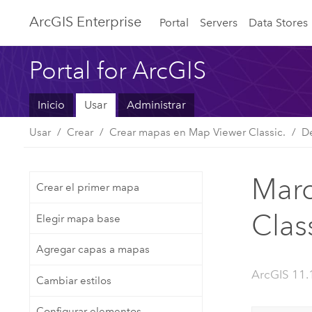
ArcGIS Enterprise
Portal
Servers
Data Stores
Portal for ArcGIS
Inicio
Usar
Administrar
Usar
Crear
Crear mapas en Map Viewer Classic.
De
Marc
Crear el primer mapa
Clas
Elegir mapa base
Agregar capas a mapas
ArcGIS 11.
Cambiar estilos
Configurar elementos