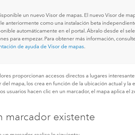
disponible un nuevo
Visor de mapas
. El nuevo
Visor de ma
le anteriormente como una instalación beta independient
ponible automáticamente en el portal. Ábralo desde el sele
ones para empezar. Para obtener más información, consulte
tación de ayuda de
Visor de mapas
.
ores proporcionan accesos directos a lugares interesant
del mapa, los crea en función de la ubicación actual y la 
os usuarios hacen clic en un marcador, el mapa aplica el 
un marcador existente
ta un marcador, realice lo siguiente: