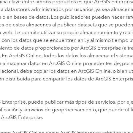
ncia clave entre ambos productos es que
ArcGIS Enterpris
a data stores administrados por usuarios, ya sea almacen
s o en bases de datos. Los publicadores pueden hacer refe
es de estos almacenes al publicar datasets que se pueden 
 la web. Le permite utilizar su propio almacenamiento y real
 con los datos que se encuentren ahí, y al mismo tiempo uti
iento de datos proporcionado por
ArcGIS Enterprise
(a t
). En
ArcGIS Online
, todos los datos los almacena el siste
ra almacenar datos en
ArcGIS Online
procedentes de, por 
lacional, debe copiar los datos en
ArcGIS Online
, o bien ut
n distribuida para compartir los datos de
ArcGIS Enterpri
 Enterprise
, puede publicar más tipos de servicios, por ej
ficación y servicios de geoprocesamiento, que puede utili
e
ArcGIS Enterprise
.
 tanto
ArcGIS Online
como
ArcGIS Enterprise
admiten inici