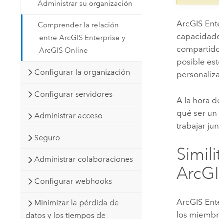
Administrar su organización
ArcGIS Ent
Comprender la relación
capacidades
entre ArcGIS Enterprise y
compartido
ArcGIS Online
posible est
Configurar la organización
personaliz
Configurar servidores
A la hora 
qué ser un
Administrar acceso
trabajar ju
Seguro
Simil
Administrar colaboraciones
ArcGI
Configurar webhooks
ArcGIS Ent
Minimizar la pérdida de
los miembro
datos y los tiempos de