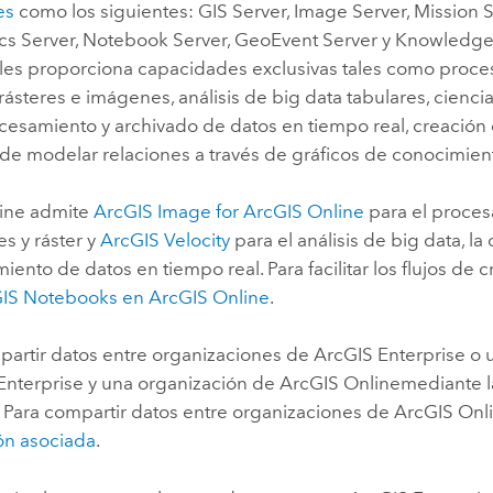
es
como los siguientes:
GIS Server
, Image Server,
Mission
S
cs Server
,
Notebook Server
,
GeoEvent Server
y
Knowledge
oles proporciona capacidades exclusivas tales como proce
 rásteres e imágenes, análisis de big data tabulares, cienci
ocesamiento y archivado de datos en tiempo real, creación d
de modelar relaciones a través de gráficos de conocimien
ine
admite
ArcGIS Image for ArcGIS Online
para el proces
s y ráster y
ArcGIS Velocity
para el análisis de big data, la
iento de datos en tiempo real. Para facilitar los flujos de c
IS Notebooks
en
ArcGIS Online
.
artir datos entre organizaciones de
ArcGIS Enterprise
o 
Enterprise
y una organización de
ArcGIS Online
mediante 
. Para compartir datos entre organizaciones de
ArcGIS Onl
ón asociada
.