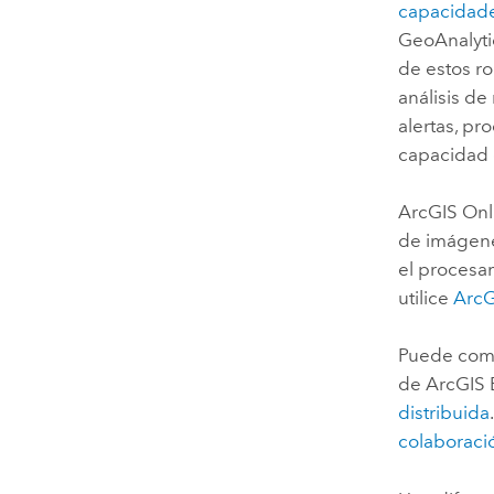
capacidad
GeoAnalyti
de estos r
análisis de
alertas, pr
capacidad 
ArcGIS Onl
de imágene
el procesam
utilice
ArcG
Puede comp
de
ArcGIS 
distribuida
colaboraci