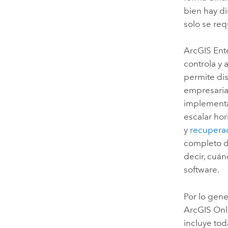
bien hay di
solo se re
ArcGIS Ent
controla y 
permite di
empresarial
implement
escalar ho
y
recuperac
completo d
decir, cuán
software.
Por lo gene
ArcGIS Onl
incluye tod