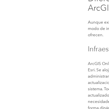
ArcGI
Aunque exi
modo de im
ofrecen.
Infrae
ArcGIS Onl
Esri
. Se al
administrar
actualizaci
sistema. T
actualizad
necesidade
forma dinám