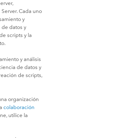
erver
,
 Server
. Cada uno
samiento y
a de datos y
e scripts y la
to.
amiento y análisis
 ciencia de datos y
reación de scripts,
una organización
la
colaboración
ine
, utilice la