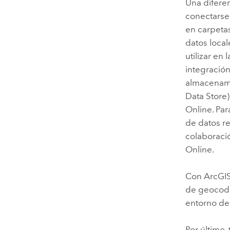
Una difere
conectarse 
en carpeta
datos local
utilizar en
integración
almacenam
Data Store
Online
. Pa
de datos re
colaboració
Online
.
Con
ArcGIS
de geocodi
entorno d
Por último,