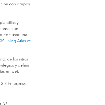
ación con grupos
plantillas y
 como a un
 puede usar una
IS Living Atlas of
to de los sitios
vilegios y definir
das en web.
GIS Enterprise
e
y