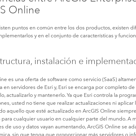
S Online
sten puntos en común entre los dos productos, existen dif
plementarlos y en el conjunto de características y funcio
structura, instalación e implementa
ine
es una oferta de software como servicio (SaaS) altame
oja en servidores de
Esri
y,
Esri
se encarga por completo de e
lo, actualizarlo y mantenerlo. Ya que
Esri
controla la progr
ones, usted no tiene que realizar actualizaciones ni aplicar
odo aquello que esté actualizado en
ArcGIS Online
siempre
o para cualquier usuario en cualquier parte del mundo. A
s de uso y datos vayan aumentando,
ArcGIS Online
se ada
ica, sin que tenga que proporcionar más servidores o infr