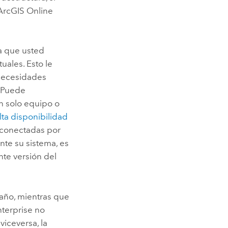
ArcGIS Online
ra que usted
uales. Esto le
necesidades
. Puede
n solo equipo o
lta disponibilidad
sconectadas por
nte su sistema, es
nte versión del
 año, mientras que
terprise
no
viceversa, la