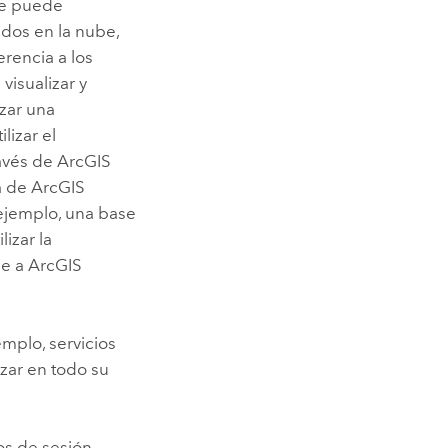
e
puede
ados en la nube,
rencia a los
visualizar y
izar una
lizar el
ravés de
ArcGIS
ma de
ArcGIS
ejemplo, una base
ilizar la
se
a
ArcGIS
emplo, servicios
zar en todo su
os de sesión