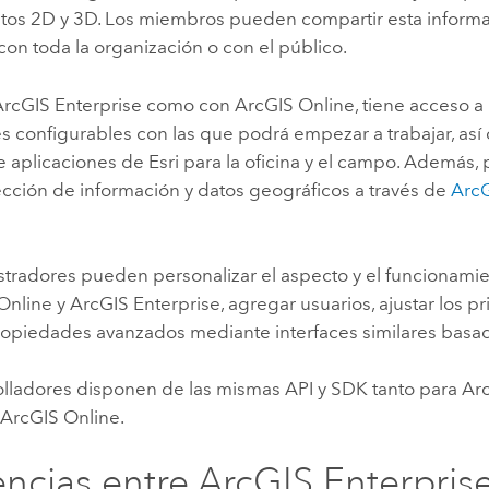
tos 2D y 3D. Los miembros pueden compartir esta inform
con toda la organización o con el público.
ArcGIS Enterprise
como con
ArcGIS Online
, tiene acceso a 
s configurables con las que podrá empezar a trabajar, así
e aplicaciones de
Esri
para la oficina y el campo. Además,
ección de información y datos geográficos a través de
ArcG
tradores pueden personalizar el aspecto y el funcionamien
Online
y
ArcGIS Enterprise
, agregar usuarios, ajustar los pri
propiedades avanzados mediante interfaces similares basa
olladores disponen de las mismas API y SDK tanto para
Arc
a
ArcGIS Online
.
encias entre
ArcGIS Enterpris