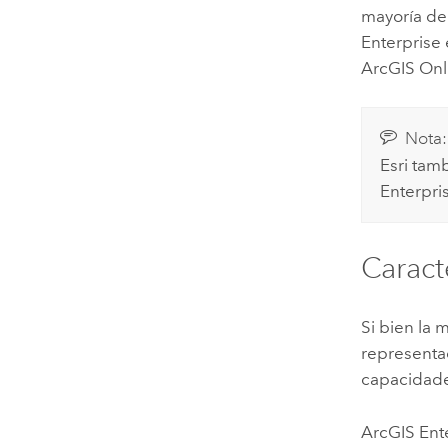
mayoría de
Enterprise
ArcGIS Onl
Nota:
Esri
tamb
Enterpri
Caract
Si bien la 
representac
capacidade
ArcGIS Ent