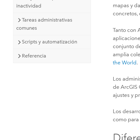
mapas y da
inactividad
concretos, 
Tareas administrativas
comunes
Tanto con
aplicacione
Scripts y automatización
conjunto d
amplia col
Referencia
the World
.
Los adminis
de
ArcGIS 
ajustes y 
Los desarr
como par
Difer