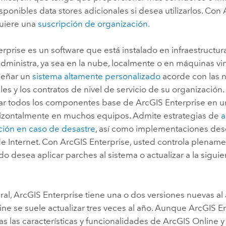
sponibles data stores adicionales si desea utilizarlos. Con
quiere una
suscripción de organización
.
erprise
es un software que está instalado en infraestructu
administra, ya sea en la nube, localmente o en máquinas virt
señar un
sistema altamente personalizado
acorde con las 
es y los contratos de nivel de servicio de su organización
ar todos los componentes base de
ArcGIS Enterprise
en u
rizontalmente en muchos equipos. Admite estrategias de
a
ión en caso de desastre
, así como implementaciones de
e Internet. Con
ArcGIS Enterprise
, usted controla plename
do desea aplicar parches al sistema o actualizar a la siguie
ral,
ArcGIS Enterprise
tiene una o dos versiones nuevas al
ine
se suele actualizar tres veces al año. Aunque
ArcGIS En
as las características y funcionalidades de
ArcGIS Online
y 