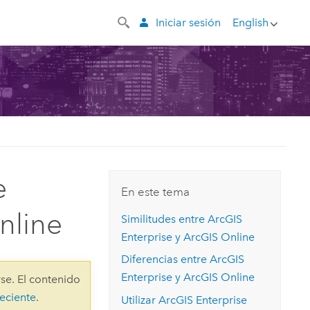
Iniciar sesión
English
e
En este tema
nline
Similitudes entre
ArcGIS
Enterprise
y
ArcGIS Online
Diferencias entre
ArcGIS
Enterprise
y
ArcGIS Online
se. El contenido
eciente
.
Utilizar
ArcGIS Enterprise