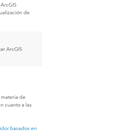
e
ArcGIS
ualización de
tar
ArcGIS
n materia de
en cuanto a las
vidor basados en