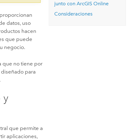
junto con
ArcGIS Online
Consideraciones
 proporcionan
de datos, uso
productos hacen
bles que puede
su negocio.
a que no tiene por
 diseñado para
.
e
y
tral que permite a
tir aplicaciones,