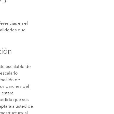
erencias en el
nalidades que
ción
nte escalable de
scalarlo,
amación de
 los parches del
 estará
 medida que sus
ptará a usted de
aestructura, si