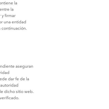
ontiene la
entre la
 y firmar
por una entidad
a continuación.
pendiente aseguran
oridad
ede dar fe de la
a autoridad
de dicho sitio web.
verificado.