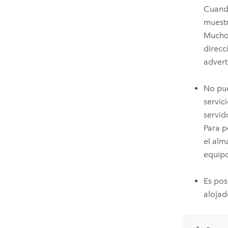
Cuando
muestr
Muchos
direcc
advert
No pue
servic
servid
Para p
el alm
equip
Es pos
alojad