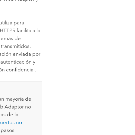
tiliza para
TTPS facilita a la
además de
 transmitidos.
ación enviada por
autenticación y
n confidencial.
an mayoría de
b Adaptor
no
as de la
uertos no
a pasos