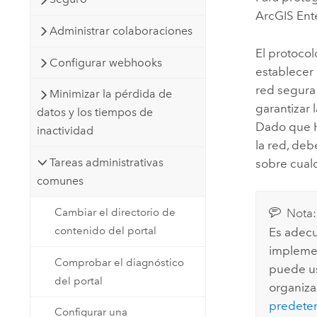
ArcGIS Ent
Administrar colaboraciones
El protoco
Configurar webhooks
establecer 
red segura 
Minimizar la pérdida de
garantizar 
datos y los tiempos de
Dado que H
inactividad
la red, de
Tareas administrativas
sobre cual
comunes
Cambiar el directorio de
Nota:
contenido del portal
Es adecu
implemen
Comprobar el diagnóstico
puede us
del portal
organiza
predete
Configurar una