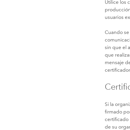
Utilice los
producción,
usuarios ex
Cuando se u
comunicaci
sin que el 
que realiz
mensaje de
certificador
Certif
Si la organ
firmado por
certificado
de su organ