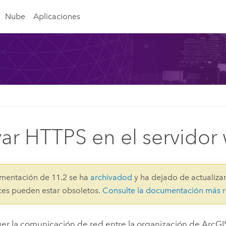
Nube
Aplicaciones
var HTTPS en el servidor
mentación de 11.2 se ha
archivadod
y ha dejado de actualizar
aces pueden estar obsoletos.
Consulte la documentación más r
ger la comunicación de red entre la organización de
ArcGI