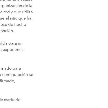
organización de la
 red y que utiliza
e el sitio que ha
ndose de hecho
rmación.
lida para un
na experiencia
firmado para
la configuración se
ofirmado,
e escritorio,