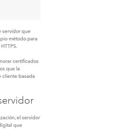
e servidor que
ropio método para
a HTTPS.
orar certificados
os que la
e cliente basada
servidor
zación, el servidor
digital que