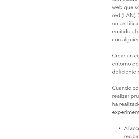
web que sol
red (LAN). 
un certifi
emitido el
con alguien
Crear un c
entorno de 
deficiente 
Cuando conf
realizar pr
ha realizad
experimenta
Al acc
recibi