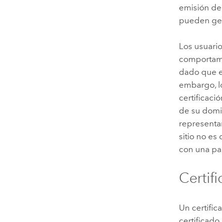
emisión de 
pueden gen
Los usuari
comportami
dado que el
embargo, l
certificaci
de su domin
representar
sitio no es
con una par
Certif
Un certific
certificado