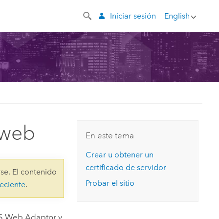
Iniciar sesión
English
 web
En este tema
Crear u obtener un
certificado de servidor
se. El contenido
Probar el sitio
eciente
.
S Web Adaptor
y