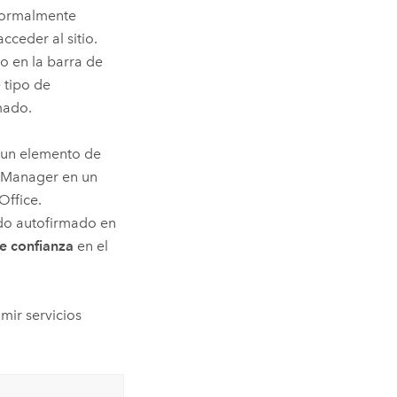
normalmente
cceder al sitio.
o en la barra de
 tipo de
mado.
 un elemento de
r Manager
en un
Office
.
cado autofirmado en
de confianza
en el
mir servicios