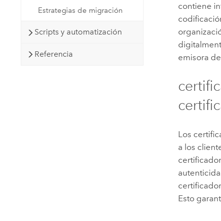
contiene in
Estrategias de migración
codificació
organizació
Scripts y automatización
digitalment
Referencia
emisora de 
certif
certifi
Los certif
a los clien
certificad
autenticida
certificado
Esto garant