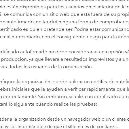
o están disponibles para los usuarios en el interior de la 
Si se comunica con un sitio web que está fuera de su propia
cado autofirmado, no tendrá ninguna forma de comprobar qu
 certificado es quien pretende ser. Podría estar comunicá
 malintencionado, con el consiguiente riesgo para la info
ertificado autofirmado no debe considerarse una opción vá
producción, ya que llevará a resultados imprevistos y a u
para todos los usuarios de la organización.
igure la organización, puede utilizar un certificado auto
uebas iniciales que le ayuden a verificar rápidamente que 
o correctamente. Sin embargo, si utiliza un certificado aut
rá lo siguiente cuando realice las pruebas:
eder a la organización desde un navegador web o un cliente d
rá avisos informándole de que el sitio no es de confianza.