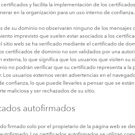
certificados y facilita la implementación de los certificado
erar en la organización para un uso interno de confianza.
os de su dominio no observarán ninguno de los mensajes 
ento imprevisto que suelen estar asociados a los certific
 sitio web se ha verificado mediante el certificado de dom
os certificados de dominio no son validados por una autor
ón externa, lo que significa que los usuarios que visiten su 
io no podrán verificar que su certificado representa a la 
. Los usuarios externos verán advertencias en el navegad
 de confianza, lo que puede llevarles a pensar que se est
te maliciosa y ser rechazados de su sitio.
icados autofirmados
ado firmado solo por el propietario de la página web se 
 autofirmado. Los certificados autofirmados se utilizan co