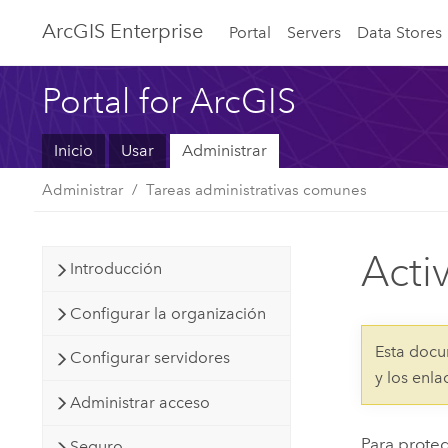
ArcGIS Enterprise
Portal
Servers
Data Stores
Portal for ArcGIS
Inicio
Usar
Administrar
Administrar
Tareas administrativas comunes
Acti
Introducción
Configurar la organización
Esta docu
Configurar servidores
y los enl
Administrar acceso
Para prote
Seguro