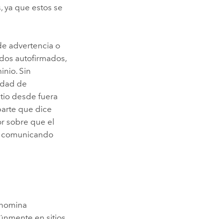
s, ya que estos se
de advertencia o
ados autofirmados,
inio. Sin
idad de
sitio desde fuera
parte que dice
or sobre que el
án comunicando
denomina
múnmente en sitios