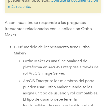
pueden estar obsoletos.
Consulte la documentación
más reciente
.
A continuación, se responde a las preguntas
frecuentes relacionadas con la aplicación
Ortho
Maker
.
¿Qué modelo de licenciamiento tiene
Ortho
Maker
?
Ortho Maker
es una funcionalidad de
plataforma en
ArcGIS Enterprise
a través del
rol
ArcGIS Image Server
.
ArcGIS Enterprise
los miembros del portal
pueden usar
Ortho Maker
cuando se les
asigna un tipo de usuario y rol compatibles.
El tipo de usuario debe tener la
funcionalidad de crear contenido y el rol