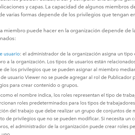
plicaciones y capas. La capacidad de algunos miembros de
de varias formas depende de los privilegios que tengan en
a miembro puede hacer en la organización depende de la 
onados:
e usuario
: el administrador de la organización asigna un tip
o a la organización. Los tipos de usuarios están relacionados
e de los privilegios que se pueden asignar al miembro median
o de usuario Viewer no se puede agregar al rol de Publicador 
egios para crear contenido o grupos.
 como el nombre indica, los roles representan el tipo de trab
cionan roles predeterminados para los tipos de trabajadores 
ción del trabajo que debe realizar un grupo de conjuntos de
to de privilegios que no se pueden modificar. Si necesita un c
os, el administrador de la organización puede crear roles per
 uno.