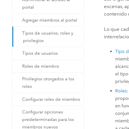
escenas, a
portal
contenido 
Agregar miembros al portal
Lo que cad
Tipos de usuarios, roles y
interrelaci
privilegios
Tipo d
Tipos de usuarios
miembr
Roles de miembro
alcanc
el tip
Privilegios otorgados a los
privil
roles
Roles
:
propor
Configurar roles de miembro
en fun
Configurar opciones
conjun
predeterminadas para los
miembr
miembros nuevos
a cada