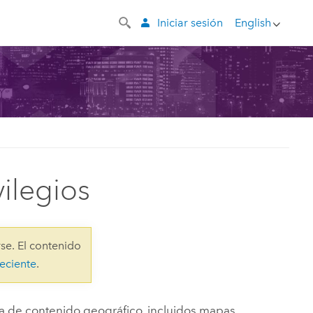
Iniciar sesión
English
vilegios
se. El contenido
eciente
.
ma de contenido geográfico, incluidos mapas,