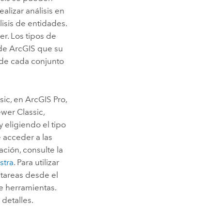
alizar análisis en
lisis de entidades.
ter. Los tipos de
de ArcGIS que su
 de cada conjunto
sic
, en
ArcGIS Pro
,
wer Classic
,
y eligiendo el tipo
 acceder a las
ación, consulte la
stra
. Para utilizar
 tareas desde el
e herramientas.
detalles.