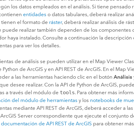
según los datos empleados en el análisis. Si tiene pensado re
contienen
entidades
o datos tabulares, deberá realizar aná
s tienen el formato de
ráster
, deberá realizar análisis de rás
ue puede realizar también dependen de los componentes 
or haya instalado. Consulte a continuación la descripción
ntas para ver los detalles.
entas de análisis se pueden utilizar en el
Map Viewer Clas
de Python de ArcGIS y en
API REST de ArcGIS
. En el
Map Vie
der a las herramientas haciendo clic en el botón
Análisis
 que desee realizar. Con la API de Python de ArcGIS, puede
as a través del módulo de
tools
. Para obtener más inform
ión del módulo de herramientas
y los
notebooks de mue
ientas mediante
API REST de ArcGIS
, deberá acceder a las
e
ArcGIS Server
correspondiente que ejecute el conjunto d
a
documentación de
API REST de ArcGIS
para obtener más 