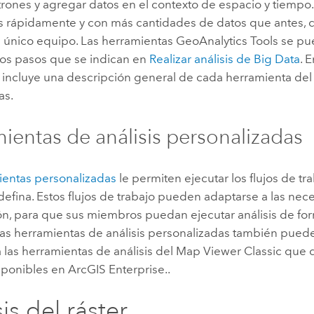
trones y agregar datos en el contexto de espacio y tiempo.
ás rápidamente y con más cantidades de datos que antes, 
n único equipo. Las herramientas
GeoAnalytics Tools
se pue
los pasos que se indican en
Realizar análisis de Big Data
. 
 incluye una descripción general de cada herramienta del
as.
ientas de análisis personalizadas
ientas personalizadas
le permiten ejecutar los flujos de tra
efina. Estos flujos de trabajo pueden adaptarse a las ne
ón, para que sus miembros puedan ejecutar análisis de for
Las herramientas de análisis personalizadas también pued
 las herramientas de análisis del
Map Viewer Classic
que d
isponibles en
ArcGIS Enterprise
..
is del ráster