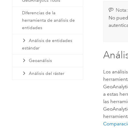
GeoAnalytics Tools
Nota:
Diferencias de la
No puede
herramienta de análisis de
autentic
entidades
Análisis de entidades
estándar
Análi
Geoanálisis
Los análisi
Análisis del ráster
herramienta
GeoAnalyti
a estas he
las herrami
GeoAnalyti
herramienta
Comparació