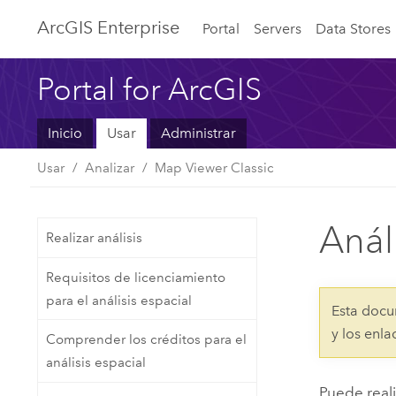
ArcGIS Enterprise
Portal
Servers
Data Stores
Portal for ArcGIS
Inicio
Usar
Administrar
Usar
Analizar
Map Viewer Classic
Anál
Realizar análisis
Requisitos de licenciamiento
para el análisis espacial
Esta docu
y los enl
Comprender los créditos para el
análisis espacial
Puede reali