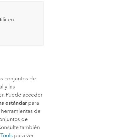
ilicen
dos conjuntos de
l y las
er
. Puede acceder
as estándar
para
s herramientas de
conjuntos de
 Consulte también
 Tools
para ver