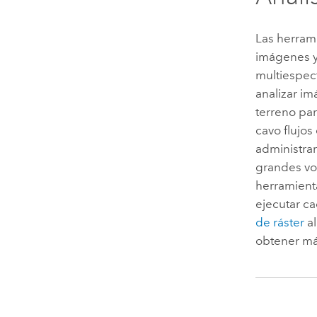
Las herrami
imágenes y
multiespect
analizar im
terreno par
cavo flujos
administrar
grandes vo
herramient
ejecutar c
de ráster
al
obtener má