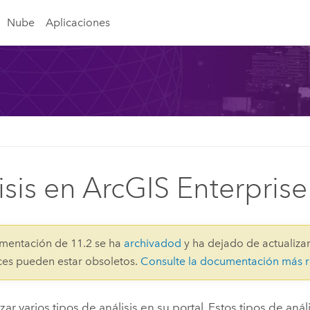
Nube
Aplicaciones
isis en ArcGIS Enterprise
mentación de 11.2 se ha
archivadod
y ha dejado de actualizar
aces pueden estar obsoletos.
Consulte la documentación más r
zar varios tipos de análisis en su portal. Estos tipos de aná