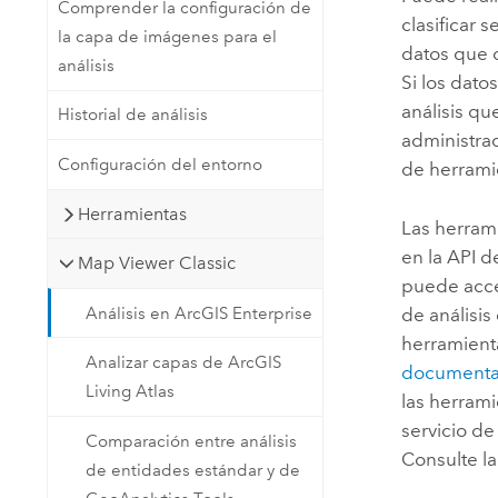
Comprender la configuración de
clasificar 
la capa de imágenes para el
datos que 
análisis
Si los dato
análisis q
Historial de análisis
administrad
Configuración del entorno
de herramie
Herramientas
Las herrami
en la API 
Map Viewer Classic
puede acce
Análisis en ArcGIS Enterprise
de análisis
herramient
Analizar capas de ArcGIS
documentac
Living Atlas
las herram
servicio d
Comparación entre análisis
Consulte l
de entidades estándar y de