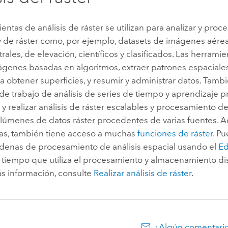
entas de análisis de ráster se utilizan para analizar y proc
 de ráster como, por ejemplo, datasets de imágenes aéreas
rales, de elevación, científicos y clasificados. Las herram
ágenes basadas en algoritmos, extraer patrones espaciales
a obtener superficies, y resumir y administrar datos. Tamb
 de trabajo de análisis de series de tiempo y aprendizaje 
 y realizar análisis de ráster escalables y procesamiento 
lúmenes de datos ráster procedentes de varias fuentes. 
as, también tiene acceso a muchas
funciones de ráster
. P
adenas de procesamiento de análisis espacial usando el
Ed
 tiempo que utiliza el procesamiento y almacenamiento dis
s información, consulte
Realizar análisis de ráster
.
¿Algún comentario