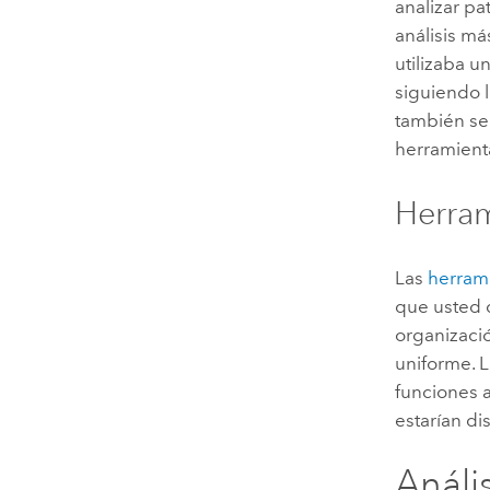
analizar pa
análisis m
utilizaba u
siguiendo 
también se
herramient
Herram
Las
herram
que usted d
organizaci
uniforme. 
funciones a
estarían d
Anális