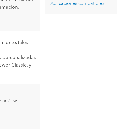
Aplicaciones compatibles
ormación,
miento, tales
s personalizadas
ewer Classic
, y
análisis,