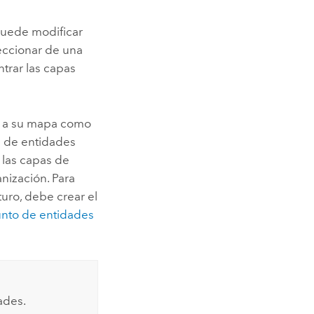
puede modificar
leccionar de una
trar las capas
an a su mapa como
s de entidades
 las capas de
nización. Para
turo, debe crear el
unto de entidades
ades.