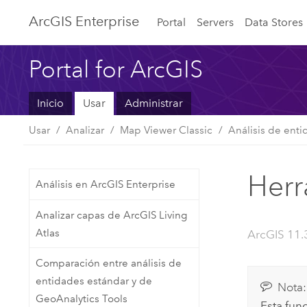
ArcGIS Enterprise
Portal
Servers
Data Stores
Portal for ArcGIS
Inicio
Usar
Administrar
Usar
Analizar
Map Viewer Classic
Análisis de ent
Herr
Análisis en ArcGIS Enterprise
Analizar capas de ArcGIS Living
Atlas
ArcGIS 11.
Comparación entre análisis de
entidades estándar y de
Nota:
GeoAnalytics Tools
Esta fun