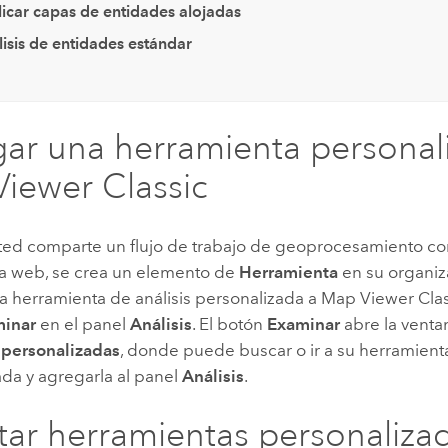
licar capas de entidades alojadas
isis de entidades estándar
ar una herramienta personali
iewer Classic
ed comparte un flujo de trabajo de geoprocesamiento c
a web, se crea un elemento de
Herramienta
en su organiz
a herramienta de análisis personalizada a
Map Viewer Clas
inar
en el panel
Análisis
. El botón
Examinar
abre la vent
s personalizadas
, donde puede buscar o ir a su herramienta
ada y agregarla al panel
Análisis
.
tar herramientas personaliza