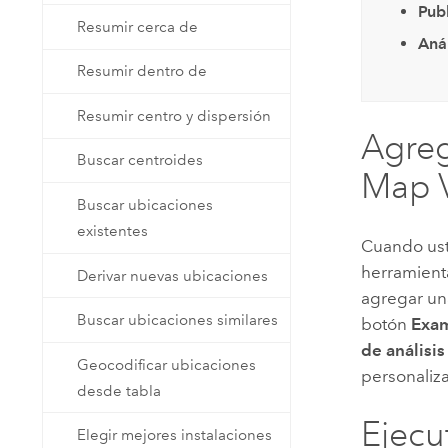
Pub
Resumir cerca de
Anál
Resumir dentro de
Resumir centro y dispersión
Agreg
Buscar centroides
Map V
Buscar ubicaciones
existentes
Cuando ust
herramient
Derivar nuevas ubicaciones
agregar un
Buscar ubicaciones similares
botón
Exam
de análisi
Geocodificar ubicaciones
personaliz
desde tabla
Ejecu
Elegir mejores instalaciones