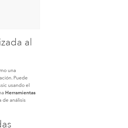
zada al
omo una
ación. Puede
sic
usando el
ana
Herramientas
 de análisis
das