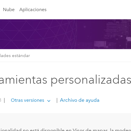
Nube
Aplicaciones
idades estándar
amientas personalizada
3
|
|
Archivo de ayuda
Otras versiones
cionalidad no está disponible en
Visor de mapas
, la mode