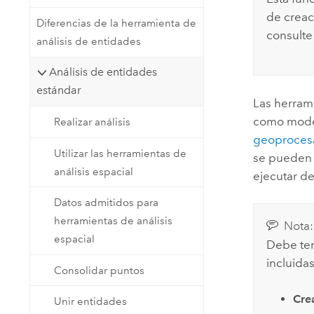
de crea
Diferencias de la herramienta de
consult
análisis de entidades
Análisis de entidades
estándar
Las herram
como model
Realizar análisis
geoproces
Utilizar las herramientas de
se pueden 
análisis espacial
ejecutar d
Datos admitidos para
herramientas de análisis
Nota:
espacial
Debe tene
incluida
Consolidar puntos
Crea
Unir entidades