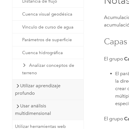
Notas
Distancia de flujo
Cuenca visual geodésica
Acumulació
acumulació
Vínculo de curso de agua
Capas 
Parámetros de superficie
Cuenca hidrográfica
El grupo
C
Analizar conceptos de
terreno
El pa
la dir
Utilizar aprendizaje
crear 
profundo
múltip
especi
Usar análisis
multidimensional
El grupo
C
Utilizar herramientas web