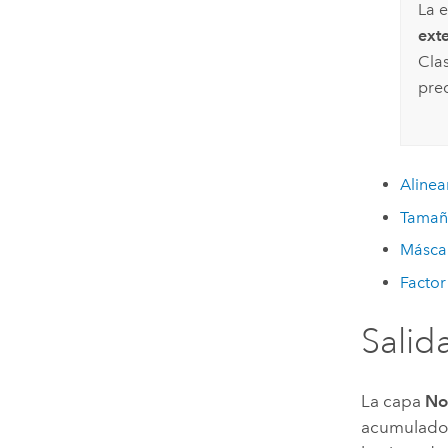
La 
ext
Clas
pre
Alinea
Tamañ
Másca
Factor
Salid
La capa
No
acumulado 