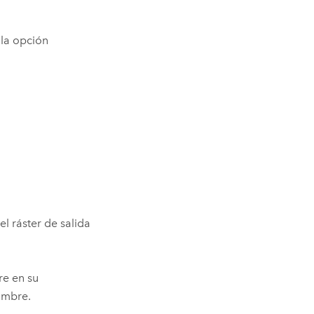
 la opción
l ráster de salida
re en su
nombre.