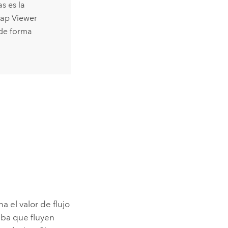
as
es la
ap Viewer
 de forma
 el valor de flujo
iba que fluyen