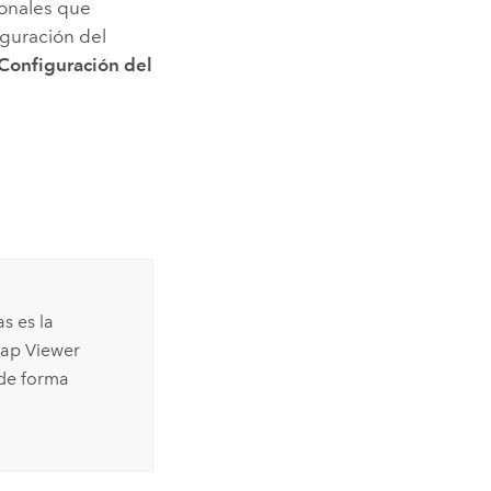
ionales que
iguración del
Configuración del
as
es la
ap Viewer
 de forma