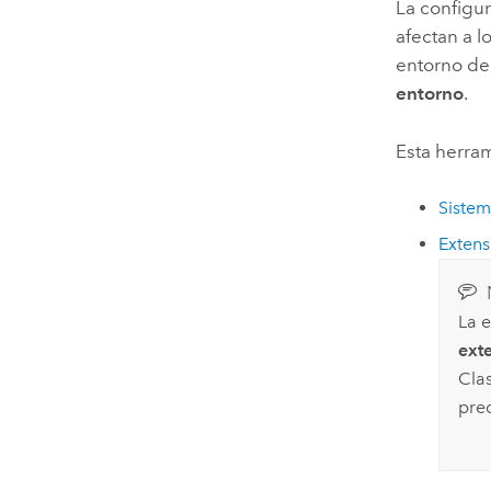
La configu
afectan a l
entorno de
entorno
.
Esta herram
Sistem
Extens
La 
ext
Clas
pre