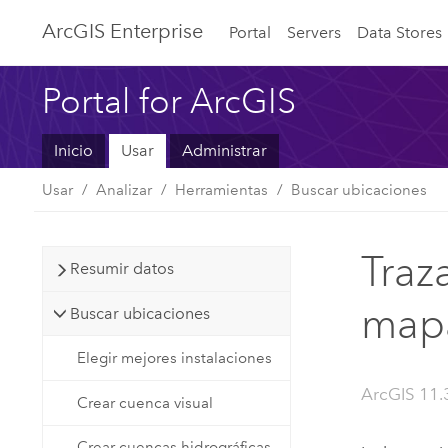
ArcGIS Enterprise
Portal
Servers
Data Stores
Portal for ArcGIS
Inicio
Usar
Administrar
Usar
Analizar
Herramientas
Buscar ubicaciones
Traz
Resumir datos
map
Buscar ubicaciones
Elegir mejores instalaciones
ArcGIS 11.
Crear cuenca visual
Crear cuencas hidrográficas