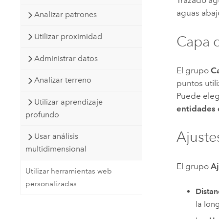
Trazado agu
aguas abajo
Analizar patrones
Utilizar proximidad
Capa d
Administrar datos
El grupo
C
Analizar terreno
puntos util
Puede eleg
Utilizar aprendizaje
entidades 
profundo
Ajuste
Usar análisis
multidimensional
El grupo
Aj
Utilizar herramientas web
personalizadas
Distan
la lon