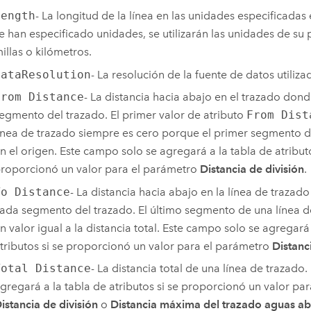
Length
- La longitud de la línea en las unidades especificadas e
e han especificado unidades, se utilizarán las unidades de su p
illas o kilómetros.
DataResolution
- La resolución de la fuente de datos utilizad
From Distance
- La distancia hacia abajo en el trazado do
egmento del trazado. El primer valor de atributo
From Dist
ínea de trazado siempre es cero porque el primer segmento 
n el origen. Este campo solo se agregará a la tabla de atributo
roporcionó un valor para el parámetro
Distancia de división
.
To Distance
- La distancia hacia abajo en la línea de trazad
ada segmento del trazado. El último segmento de una línea d
n valor igual a la distancia total. Este campo solo se agregará
tributos si se proporcionó un valor para el parámetro
Distanc
Total Distance
- La distancia total de una línea de trazado
gregará a la tabla de atributos si se proporcionó un valor pa
istancia de división
o
Distancia máxima del trazado aguas ab