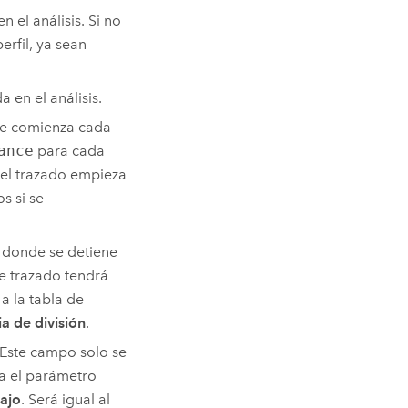
n el análisis. Si no
erfil, ya sean
a en el análisis.
nde comienza cada
ance
para cada
del trazado empieza
s si se
o donde se detiene
e trazado tendrá
 a la tabla de
ia de división
.
. Este campo solo se
ra el parámetro
ajo
. Será igual al