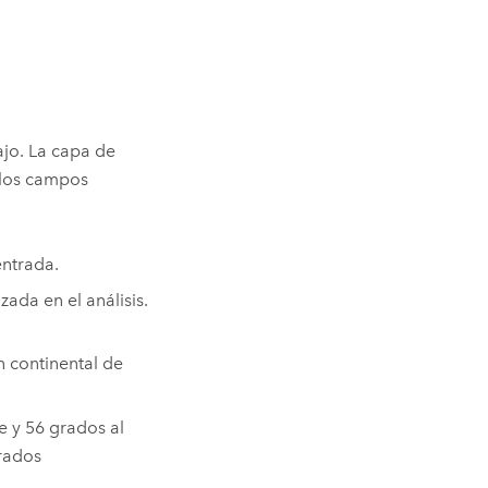
ajo. La capa de
 los campos
entrada.
zada en el análisis.
 continental de
 y 56 grados al
grados