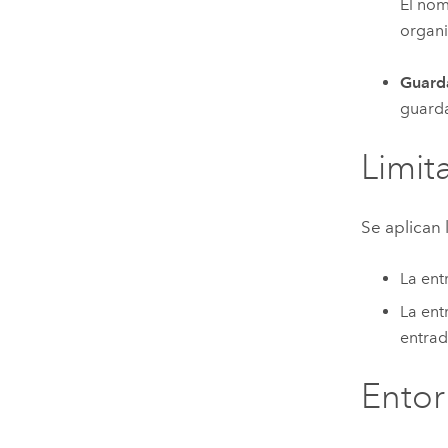
El nom
organi
Guarda
guarda
Limit
Se aplican 
La ent
La ent
entrad
Ento