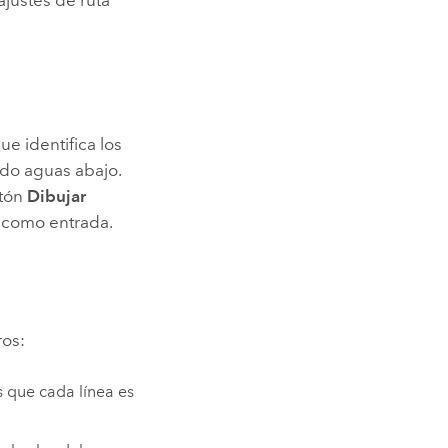
ajustes de ruta
que identifica los
ado aguas abajo.
otón
Dibujar
á como entrada.
ros:
s que cada línea es