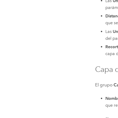
Las
Un
parám
Distan
que se
Las
Un
del p
Recort
capa d
Capa d
El grupo
C
Nombre
que re