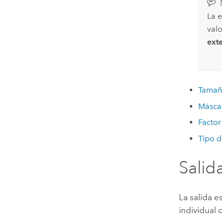
La 
val
ext
Tamañ
Másca
Factor
Tipo 
Salid
La salida 
individual 