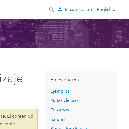
Iniciar sesión
English
izaje
En este tema
Ejemplos
Notas de uso
Entornos
se. El contenido
Salidas
eciente
.
Requisitos de uso