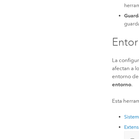
herram
Guarda
guarda
Ento
La configu
afectan a l
entorno de
entorno
.
Esta herram
Sistem
Extens