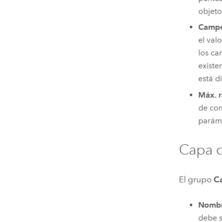
objeto
Campo 
el val
los ca
existe
está d
Máx. r
de com
paráme
Capa d
El grupo
C
Nombr
debe s