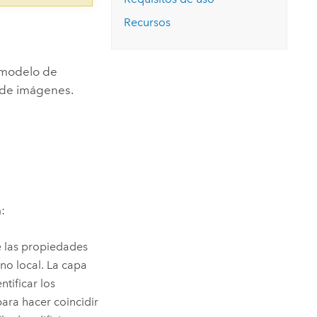
Recursos
n modelo de
a de imágenes.
:
de las propiedades
no local. La capa
tificar los
para hacer coincidir