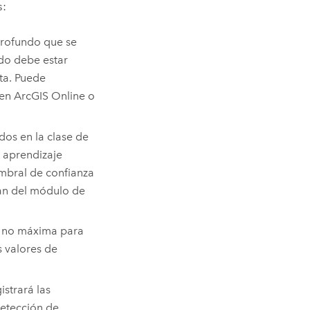
s:
profundo que se
ndo debe estar
ta. Puede
 en
ArcGIS Online
o
dos en la clase de
 aprendizaje
mbral de confianza
man del módulo de
ón no máxima para
s valores de
strará las
etección de