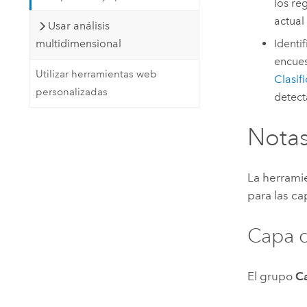
los re
actual
Usar análisis
Identi
multidimensional
encues
Utilizar herramientas web
Clasif
personalizadas
detect
Notas
La herrami
para las ca
Capa d
El grupo
C