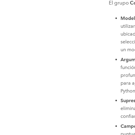
El grupo
C
Modelo
utiliz
ubica
selecc
un mo
Argum
funció
profun
para a
Pytho
Supre
elimin
confia
Campo
puntua