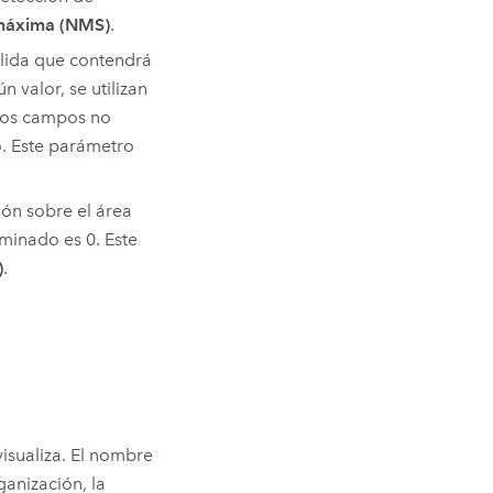
máxima (NMS)
.
alida que contendrá
 valor, se utilizan
stos campos no
o. Este parámetro
ión sobre el área
minado es 0. Este
)
.
visualiza. El nombre
anización, la