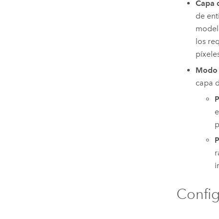
Capa d
de ent
modelo
los re
píxele
Modo 
capa d
P
e
p
P
r
i
Config