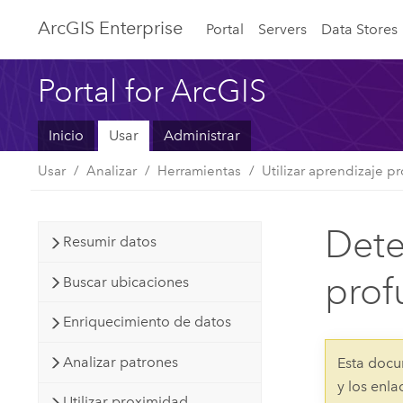
ArcGIS Enterprise
Portal
Servers
Data Stores
Portal for ArcGIS
Inicio
Usar
Administrar
Usar
Analizar
Herramientas
Utilizar aprendizaje p
Dete
Resumir datos
prof
Buscar ubicaciones
Enriquecimiento de datos
Analizar patrones
Esta docu
y los enl
Utilizar proximidad