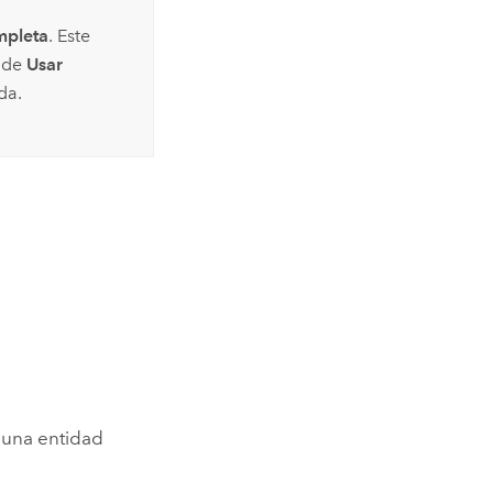
mpleta
. Este
nde
Usar
da.
 una entidad