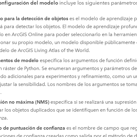
onfiguración del modelo
incluye los siguientes parámetro
 para la detección de objetos
es el modelo de aprendizaje 
ará para detectar los objetos. El modelo de aprendizaje profu
do en
ArcGIS Online
para poder seleccionarlo en la herramien
ionar su propio modelo, un modelo disponible públicamente
delo de
ArcGIS Living Atlas of the World
.
entos de modelo
especifica los argumentos de función defini
n ráster de
Python
. Se enumeran argumentos y parámetros de
do adicionales para experimentos y refinamiento, como un u
justar la sensibilidad. Los nombres de los argumentos se to
n
.
sión no máxima (NMS)
especifica si se realizará una supresi
ar los objetos duplicados que se identifiquen en función de lo
nza.
 de puntuación de confianza
es el nombre de campo que regi
ciones de confianza creadas como salida por el método de d