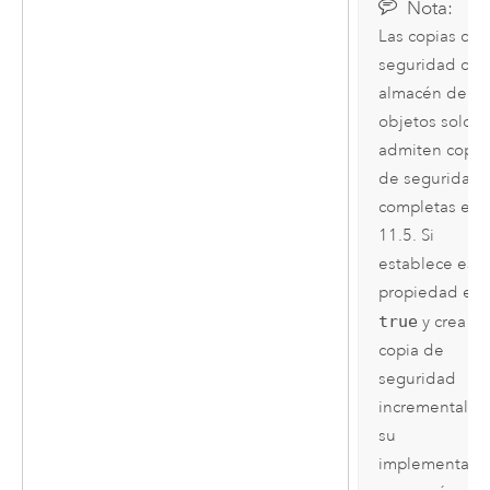
Nota:
Las copias de
seguridad del
almacén de
objetos solo
admiten copia
de seguridad
completas en
11.5
. Si
establece esta
propiedad en
true
y crea u
copia de
seguridad
incremental d
su
implementació