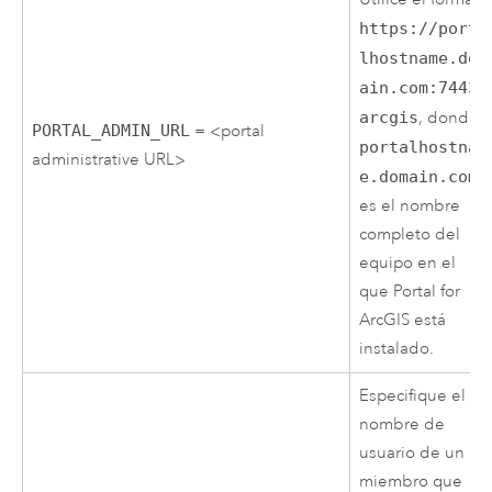
https://porta
lhostname.dom
ain.com:7443/
arcgis
, donde
PORTAL_ADMIN_URL
= <portal
portalhostnam
administrative URL>
e.domain.com
es el nombre
completo del
equipo en el
que
Portal for
ArcGIS
está
instalado.
Especifique el
nombre de
usuario de un
miembro que