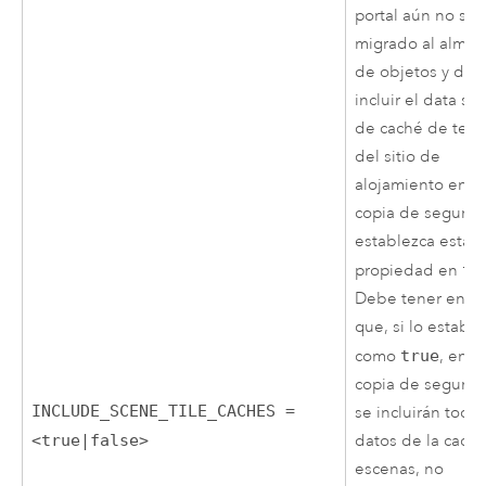
portal aún no se
migrado al alma
de objetos y des
incluir el data sto
de caché de tese
del sitio de
alojamiento en la
copia de segurid
establezca esta
propiedad en
tr
Debe tener en c
que, si lo establ
como
true
, en la
copia de segurid
INCLUDE_SCENE_TILE_CACHES =
se incluirán todos
<true|false>
datos de la cach
escenas, no