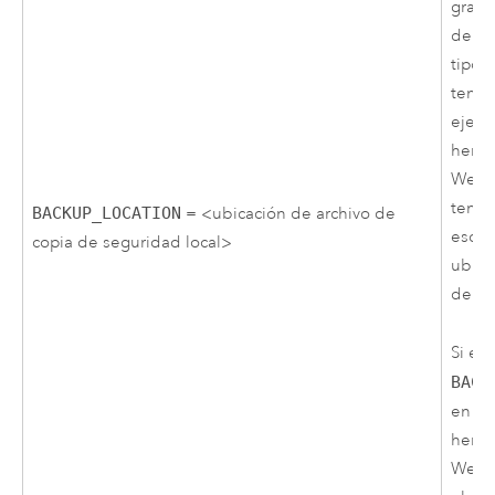
grand
de la
tipo 
teng
ejecu
herra
WebG
tener
BACKUP_LOCATION
= <ubicación de archivo de
escrit
copia de seguridad local>
ubica
de se
Si es
BACK
en un
herra
WebG