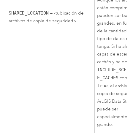
Aunque los archi
están comprimid
SHARED_LOCATION
= <ubicación de
pueden ser bast
archivos de copia de seguridad>
grandes, en func
de la cantidad y 
tipo de datos qu
tenga. Si ha aloj
capas de escena 
cachés y ha defi
INCLUDE_SCENE
E_CACHES
como
true
, el archivo 
copia de segurid
ArcGIS Data Stor
puede ser
especialmente
grande.