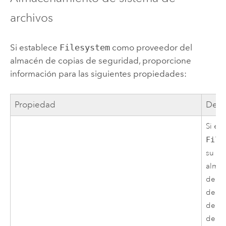
archivos
Si establece
Filesystem
como proveedor del
almacén de copias de seguridad, proporcione
información para las siguientes propiedades:
Propiedad
Desc
Si es
File
su pr
almac
de se
desig
del a
de se