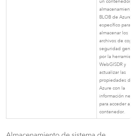
un contenedor d
almacenamiento
BLOB de
Azure
específico para
almacenar los
archivos de copi
seguridad gener
por la herramient
WebGISDR y
actualizar las
propiedades de
Azure
con la
información nece
para acceder al
contenedor.
Almacenamiento de sistema de