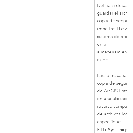
Defina si desea
guardar el archiv
copia de segurid
webgissite
en 
sistema de archi
en el
almacenamiento 
nube.
Para almacenar la
copia de segurid
de
ArcGIS Enterp
en una ubicación
recurso comparti
de archivos local,
especifique
FileSystem
par