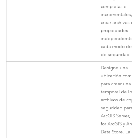
completas e
incrementales, 
crear archivos de
propiedades
independientes 
cada modo de co
de seguridad.
Designe una
ubicación compar
para crear una co
temporal de los
archivos de copi
seguridad para
ArcGIS Server
,
Por
for ArcGIS
y
ArcG
Data Store
.
La cu