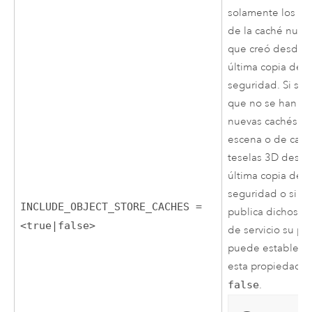
solamente los da
de la caché nuev
que creó desde l
última copia de
seguridad. Si sa
que no se han c
nuevas cachés d
escena o de cap
teselas 3D desde
última copia de
seguridad o si n
INCLUDE_OBJECT_STORE_CACHES =
publica dichos ti
<true|false>
de servicio su por
puede establece
esta propiedad 
false
.