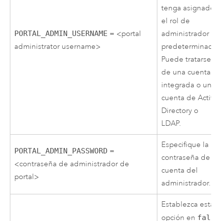
tenga asignado
el rol de
PORTAL_ADMIN_USERNAME
= <portal
administrador
administrator username>
predeterminado.
Puede tratarse
de una cuenta
integrada o una
cuenta de
Active
Directory
o
LDAP.
Especifique la
PORTAL_ADMIN_PASSWORD
=
contraseña de la
<contraseña de administrador de
cuenta del
portal>
administrador.
Establezca esta
opción en
false