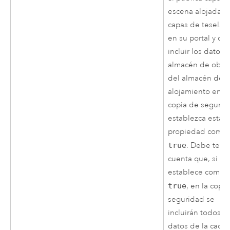
escena alojadas 
capas de teselas
en su portal y de
incluir los datos 
almacén de obje
del almacén de
alojamiento en la
copia de segurid
establezca esta
propiedad como
true
. Debe tene
cuenta que, si la
establece como
true
, en la copi
seguridad se
incluirán todos lo
datos de la caché