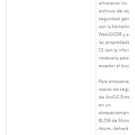
almacenar los
archivos de copi
seguridad gener
con la herramien
WebGISDR y actu
las propiedades 
S3
con la informa
necesaria para
acceder al bucket
Para almacenar la
copias de seguri
de
ArcGIS Enterp
en un
almacenamiento
BLOB de
Microso
Azure
, deberá cr