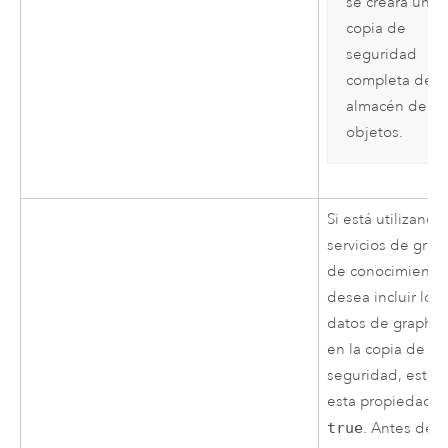
se creará una
copia de
seguridad
completa del
almacén de
objetos.
Si está utilizando
servicios de gráfi
de conocimiento 
desea incluir los
datos de graph s
en la copia de
seguridad, estab
esta propiedad 
true
. Antes de c