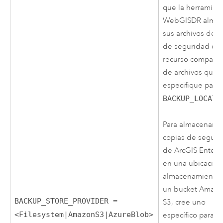
que la herramien
WebGISDR alma
sus archivos de c
de seguridad en 
recurso comparti
de archivos que
especifique para
BACKUP_LOCATI
Para almacenar la
copias de seguri
de
ArcGIS Enterp
en una ubicación
almacenamiento
un bucket
Amazo
BACKUP_STORE_PROVIDER =
S3
, cree uno
<Filesystem|AmazonS3|AzureBlob>
específico para