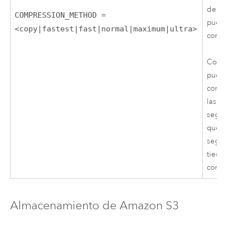
de lo
COMPRESSION_METHOD =
puede
<copy|fastest|fast|normal|maximum|ultra>
comen
Como 
puede
compr
las c
segur
que l
segur
tiemp
compl
Almacenamiento de
Amazon S3