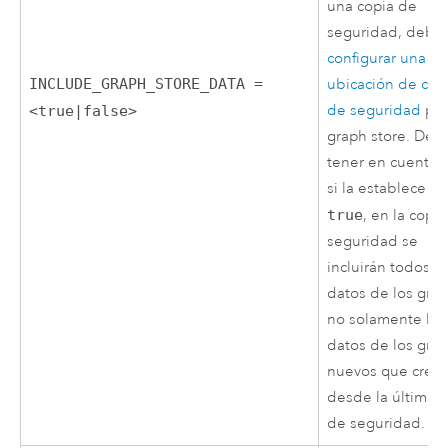
una copia de
seguridad, debe
configurar una
INCLUDE_GRAPH_STORE_DATA =
ubicación de cop
de seguridad
par
<true|false>
graph store. Deb
tener en cuenta 
si la establece c
true
, en la copi
seguridad se
incluirán todos lo
datos de los gráfi
no solamente los
datos de los gráf
nuevos que creó
desde la última 
de seguridad.