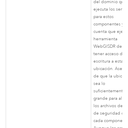
del dominio que
ejecuta los servic
para estos
componentes y l
cuenta que ejecu
herramienta
WebGISDR debe
tener acceso de
escritura a esta
ubicación.
Asegú
de que la ubicac
sea lo
suficientemente
grande para albe
los archivos de c
de seguridad de
cada component