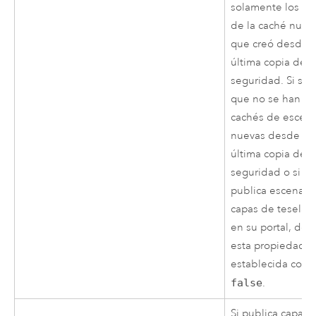
solamente los da
de la caché nuev
que creó desde l
última copia de
seguridad. Si sa
que no se han c
cachés de escen
nuevas desde la
última copia de
seguridad o si n
publica escenas 
capas de teselas
en su portal, dej
esta propiedad
establecida com
false
.
Si publica capas 