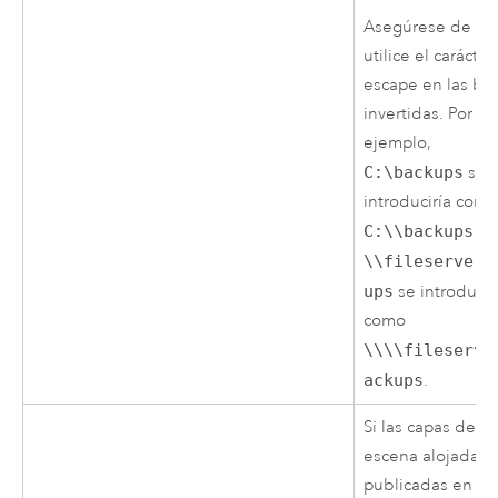
Asegúrese de qu
utilice el carácte
escape en las bar
invertidas. Por
ejemplo,
C:\backups
se
introduciría com
C:\\backups
y
\\fileserver\
ups
se introducir
como
\\\\fileserve
ackups
.
Si las capas de
escena alojadas
publicadas en su