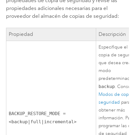
propiedades de copia de seguridad y revise las
propiedades adicionales necesarias para el
proveedor del almacén de copias de seguridad:
Propiedad
Descripción
Especifique el ti
copia de segurid
que desea crear. 
modo
predeterminado 
backup
. Consult
Modos de copia 
seguridad
para
obtener más
BACKUP_RESTORE_MODE =
información. Para
<backup|full|incremental>
programar las co
de seguridad