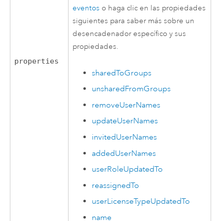
eventos
o haga clic en las propiedades
siguientes para saber más sobre un
desencadenador específico y sus
propiedades.
properties
sharedToGroups
unsharedFromGroups
removeUserNames
updateUserNames
invitedUserNames
addedUserNames
userRoleUpdatedTo
reassignedTo
userLicenseTypeUpdatedTo
name