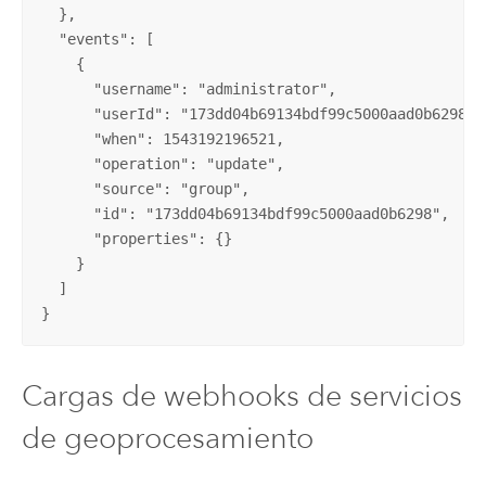
  },

  "events": [

    {

      "username": "administrator",

      "userId": "173dd04b69134bdf99c5000aad0b6298",

      "when": 1543192196521,

      "operation": "update",

      "source": "group",

      "id": "173dd04b69134bdf99c5000aad0b6298",

      "properties": {}

    }

  ]

}
Cargas de webhooks de servicios
de geoprocesamiento