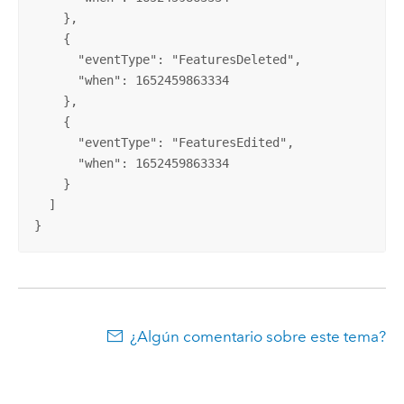
    },

    {

      "eventType": "FeaturesDeleted",

      "when": 1652459863334

    },

    {

      "eventType": "FeaturesEdited",

      "when": 1652459863334

    }

  ]

}
¿Algún comentario sobre este tema?