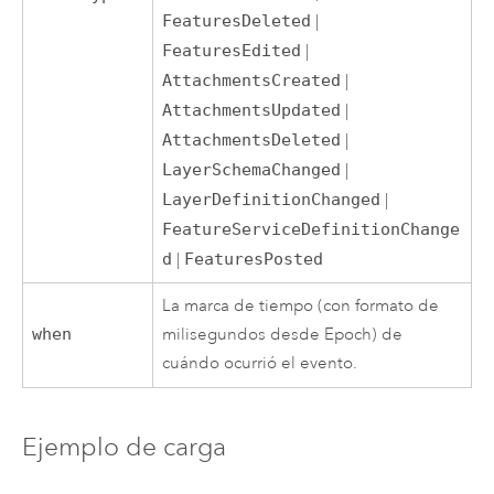
FeaturesDeleted
|
FeaturesEdited
|
AttachmentsCreated
|
AttachmentsUpdated
|
AttachmentsDeleted
|
LayerSchemaChanged
|
LayerDefinitionChanged
|
FeatureServiceDefinitionChange
d
|
FeaturesPosted
La marca de tiempo (con formato de
when
milisegundos desde Epoch) de
cuándo ocurrió el evento.
Ejemplo de carga