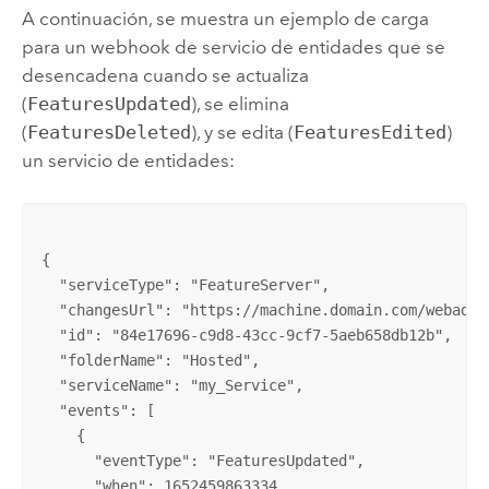
A continuación, se muestra un ejemplo de carga
para un webhook de servicio de entidades que se
desencadena cuando se actualiza
(
FeaturesUpdated
), se elimina
(
FeaturesDeleted
), y se edita (
FeaturesEdited
)
un servicio de entidades:
{

  "serviceType": "FeatureServer",

  "changesUrl": "https://machine.domain.com/webadap
  "id": "84e17696-c9d8-43cc-9cf7-5aeb658db12b",

  "folderName": "Hosted",

  "serviceName": "my_Service",

  "events": [

    {

      "eventType": "FeaturesUpdated",

      "when": 1652459863334
