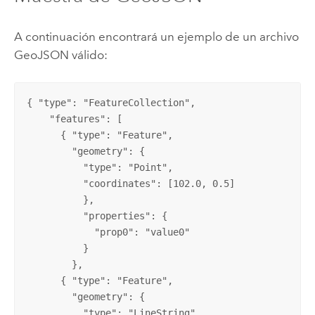
A continuación encontrará un ejemplo de un archivo
GeoJSON válido:
{ "type": "FeatureCollection",

    "features": [

      { "type": "Feature",

        "geometry": {

          "type": "Point",

          "coordinates": [102.0, 0.5]

          },

          "properties": {

            "prop0": "value0"

          }

        },

      { "type": "Feature",

        "geometry": {

          "type": "LineString",
