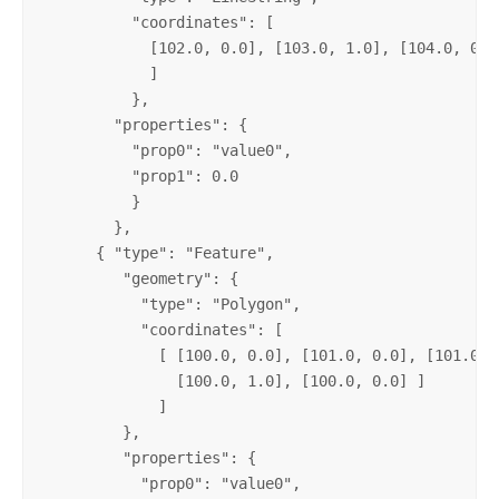
          "coordinates": [

            [102.0, 0.0], [103.0, 1.0], [104.0, 0.0]
            ]

          },

        "properties": {

          "prop0": "value0",

          "prop1": 0.0

          }

        },

      { "type": "Feature",

         "geometry": {

           "type": "Polygon",

           "coordinates": [

             [ [100.0, 0.0], [101.0, 0.0], [101.0, 1
               [100.0, 1.0], [100.0, 0.0] ]

             ]

         },

         "properties": {

           "prop0": "value0",
