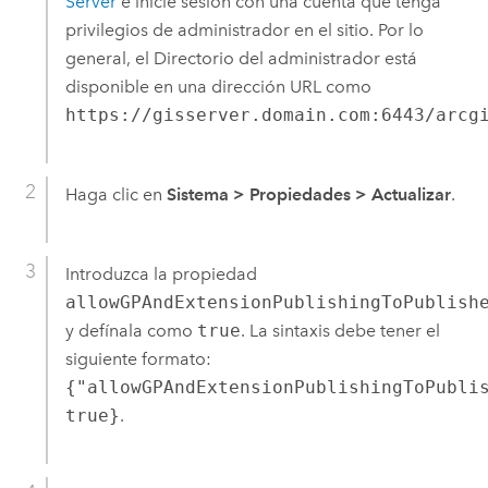
Server
e inicie sesión con una cuenta que tenga
privilegios de administrador en el sitio. Por lo
general, el Directorio del administrador está
disponible en una dirección URL como
https://gisserver.domain.com:6443/arcg
Haga clic en
Sistema
>
Propiedades
>
Actualizar
.
Introduzca la propiedad
allowGPAndExtensionPublishingToPublish
y defínala como
true
. La sintaxis debe tener el
siguiente formato:
{"allowGPAndExtensionPublishingToPubli
true}
.