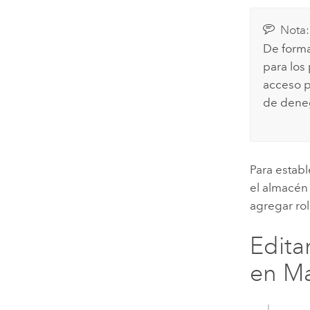
Nota:
De forma
para los
acceso pú
de deneg
Para establ
el almacén
agregar rol
Edita
en M