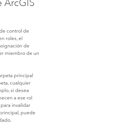
e
ArcGIS
 de control de
 roles, el
 asignación de
 ser miembro de un
arpeta principal
eta, cualquier
mplo, si desea
enecen a ese rol
para invalidar
principal, puede
edado.