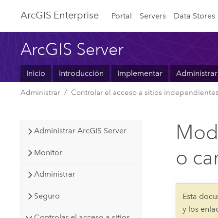
ArcGIS Enterprise
Portal
Servers
Data Stores
ArcGIS Server
Inicio
Introducción
Implementar
Administrar
Administrar
Controlar el acceso a sitios independiente
Modi
Administrar ArcGIS Server
o ca
Monitor
Administrar
Seguro
Esta docu
y los enl
Controlar el acceso a sitios