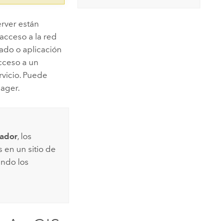
erver
están
acceso a la red
zado o aplicación
acceso a un
rvicio. Puede
ager.
cador
, los
 en un sitio de
ando los