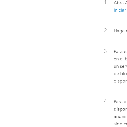
Abra A
Inicia
Haga c
Para e
en el 
un ser
de blo
dispon
Para a
dispon
anónim
sido c