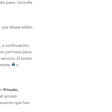
ste paso, consulte
a que desee editar.
, a continuación,
cer permisos para
servicio. El botón
almente
o
ón
Privado,
 el acceso
usuarios que han