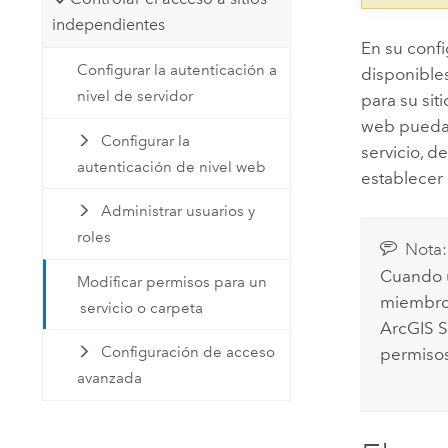
independientes
En su confi
Configurar la autenticación a
disponibles
nivel de servidor
para su sit
web pueda u
Configurar la
servicio, d
autenticación de nivel web
establecer
Administrar usuarios y
roles
Nota:
Cuando u
Modificar permisos para un
miembros
servicio o carpeta
ArcGIS S
Configuración de acceso
permisos
avanzada