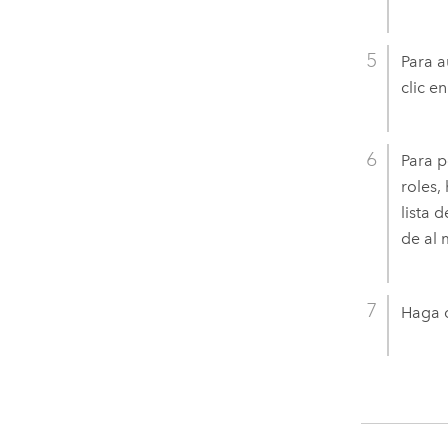
Para a
clic e
Para p
roles,
lista 
de al 
Haga c