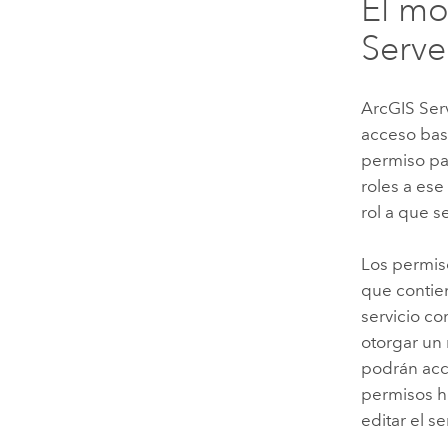
El mo
Serve
ArcGIS Ser
acceso bas
permiso par
roles a ese
rol a que s
Los permiso
que contien
servicio co
otorgar un 
podrán acce
permisos h
editar el s