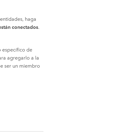
dentidades, haga
 están conectados
.
o específico de
ara agregarlo a la
ebe ser un miembro