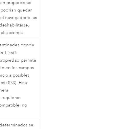
ían proporcionar
y podrían quedar
del navegador o los
deshabilitarse,
aplicaciones.
e entidades donde
ent
está
 propiedad permite
exto en los campos
icio a posibles
os (XSS). Esta
nera
 requieran
ompatible, no
edeterminados se