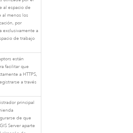
e al espacio de
e al menos los
icación, por
ra exclusivamente a
spacio de trabajo
ptors están
a facilitar que
ectamente a HTTPS,
gistrarse a través
strador principal
omienda
egurarse de que
GIS Server aparte