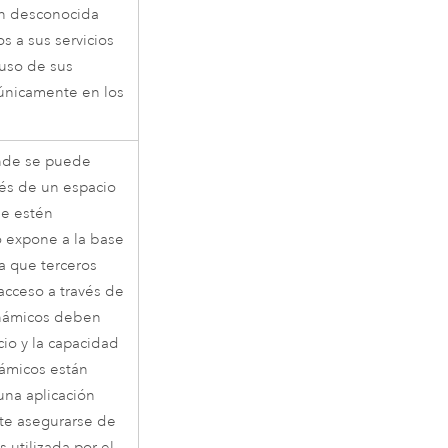
ón desconocida
 a sus servicios
 uso de sus
 únicamente en los
onde se puede
vés de un espacio
ue estén
 expone a la base
a que terceros
cceso a través de
inámicos deben
cio y la capacidad
námicos están
una aplicación
nte asegurarse de
 utilizada por el