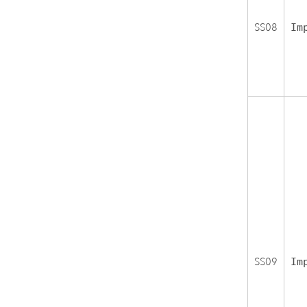
SS08
Im
SS09
Im