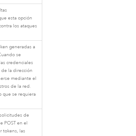
ltas
que esta opción
contra los ataques
token generadas a
 Cuando se
las credenciales
 de la dirección
nerse mediante el
stros de la red.
o que se requiera
solicitudes de
de POST en el
 tokens, las