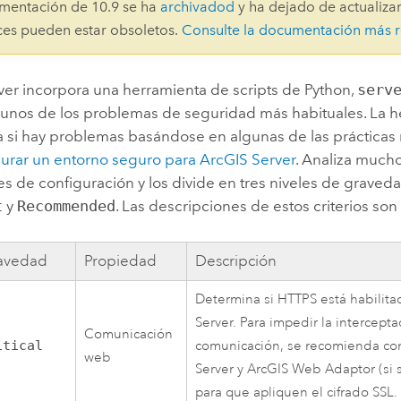
mentación de 10.9 se ha
archivadod
y ha dejado de actualizar
aces pueden estar obsoletos.
Consulte la documentación más r
ver incorpora una herramienta de scripts de Python,
serv
gunos de los problemas de seguridad más habituales. La 
si hay problemas basándose en algunas de las práctica
gurar un entorno seguro para ArcGIS Server
. Analiza mucho
s de configuración y los divide en tres niveles de graved
t
y
Recommended
. Las descripciones de estos criterios son 
avedad
Propiedad
Descripción
Determina si HTTPS está habilita
Server. Para impedir la intercept
Comunicación
itical
comunicación, se recomienda con
web
Server y ArcGIS Web Adaptor (si 
para que apliquen el cifrado SSL.