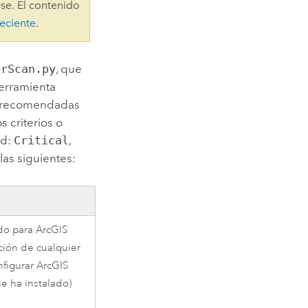
se. El contenido
eciente
.
erScan.py
, que
herramienta
s recomendadas
s criterios o
ad:
Critical
,
las siguientes:
do para ArcGIS
ación de cualquier
figurar ArcGIS
se ha instalado)