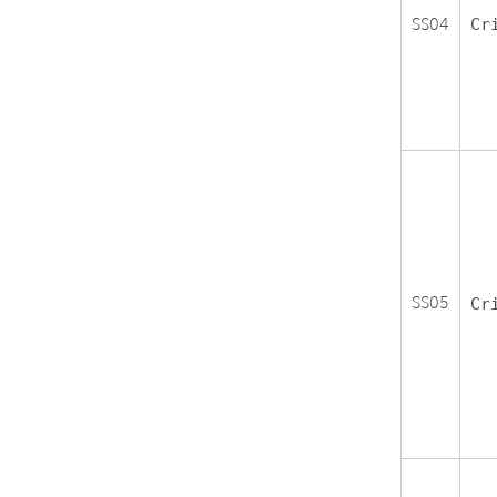
SS04
Cr
SS05
Cr