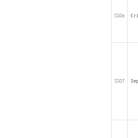
SS06
Cr
SS07
Im