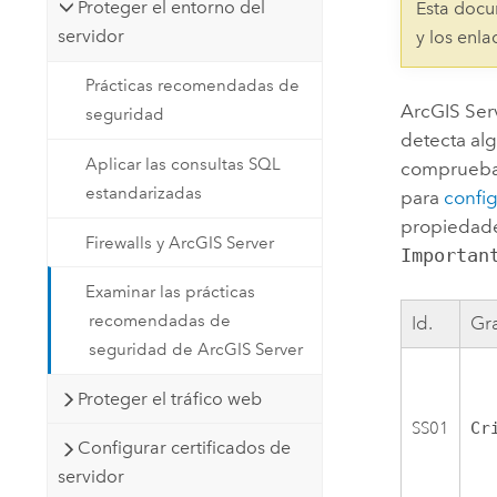
Proteger el entorno del
Esta docu
servidor
y los enl
Prácticas recomendadas de
ArcGIS Ser
seguridad
detecta al
Aplicar las consultas SQL
comprueba 
estandarizadas
para
confi
propiedade
Firewalls y ArcGIS Server
Importan
Examinar las prácticas
recomendadas de
Id.
Gr
seguridad de ArcGIS Server
Proteger el tráfico web
SS01
Cr
Configurar certificados de
servidor