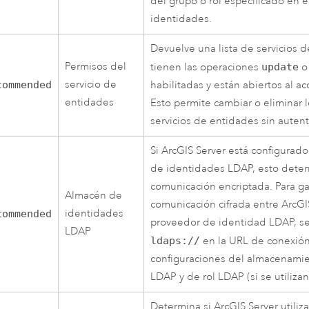
del grupo o rol especificado en 
identidades.
Devuelve una lista de servicios 
Permisos del
tienen las operaciones
update
servicio de
commended
habilitadas y están abiertos al a
entidades
Esto permite cambiar o eliminar l
servicios de entidades sin autent
Si ArcGIS Server está configurad
de identidades LDAP, esto determ
comunicación encriptada. Para gar
Almacén de
comunicación cifrada entre ArcGIS
identidades
commended
proveedor de identidad LDAP, s
LDAP
ldaps://
en la URL de conexión 
configuraciones del almacenamie
LDAP y de rol LDAP (si se utilizan
Determina si ArcGIS Server utiliza