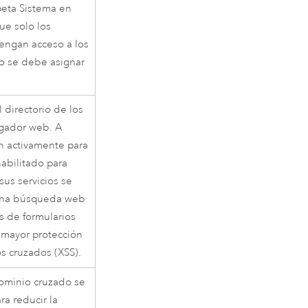
rpeta Sistema en
ue solo los
engan acceso a los
no se debe asignar
 directorio de los
egador web. A
en activamente para
habilitado para
sus servicios se
 una búsqueda web
és de formularios
 mayor protección
os cruzados (XSS).
dominio cruzado se
ra reducir la