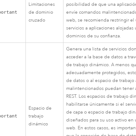
Limitaciones
posibilidad de que una aplicaci
portant
de dominio
envíe comandos malintencionados
cruzado
web, se recomienda restringir el
servicios a aplicaciones alojadas
dominios de su confianza.
Genera una lista de servicios d
acceder a la base de datos a tra
de trabajo dinámico. A menos q
adecuadamente protegidos, esto
de datos o al espacio de trabajo 
malintencionados puedan tener a
REST. Los espacios de trabajo d
habilitarse únicamente si el servi
Espacio de
de capa o espacio de trabajo di
portant
trabajo
diseñados para su uso activo en 
dinámico
web. En estos casos, es importa
que la conexión de base de datos