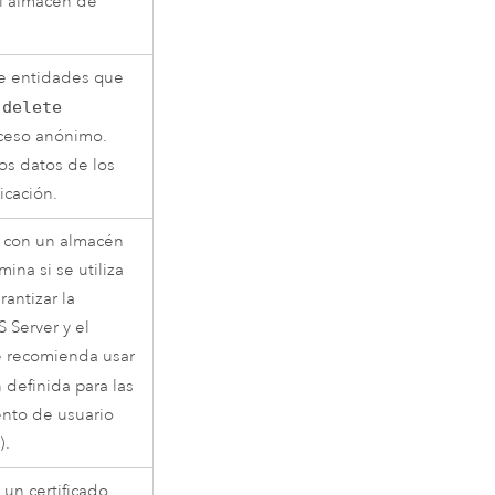
el almacén de
de entidades que
o
delete
cceso anónimo.
os datos de los
icación.
o con un almacén
ina si se utiliza
antizar la
 Server y el
e recomienda usar
definida para las
nto de usuario
).
 un certificado