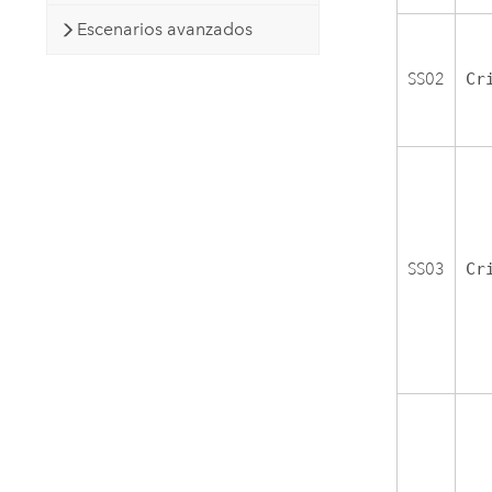
Escenarios avanzados
SS02
Cr
SS03
Cr