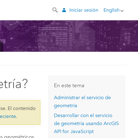
Iniciar sesión
English
tría?
En este tema
Administrar el servicio de
geometría
se. El contenido
Desarrollar con el servicio
eciente
.
de geometría usando
ArcGIS
API for JavaScript
los geométricos