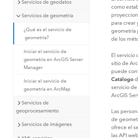
Servicios de geodatos
como establ
proyeccione
Servicios de geometría
para crear 
¿Qué es el servicio de
geometría p
geometría?
de los mét
Iniciar el servicio de
El servicio
geometría en ArcGIS Server
sitio de
Arc
Manager
puede conf
Catálogo
d
Iniciar el servicio de
servicio de
geometría en ArcMap
ArcGIS Ser
Servicios de
geoprocesamiento
Las persona
de geometr
Servicios de imágenes
ofrece el s
las API we