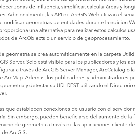
ecer zonas de influencia, simplificar, calcular áreas y longi
s. Adicionalmente, las API de ArcGIS Web utilizan el serv
y modificar geometrías de entidades durante la edición We
roporciona una alternativa para realizar estos cálculos us
odos de ArcObjects o un servicio de geoprocesamiento.
 de geometría se crea automáticamente en la carpeta Utilid
GIS Server
. Solo está visible para los publicadores y los a
igurar a través de
ArcGIS Server Manager
,
ArcCatalog
o l
e
ArcMap
. Además, los publicadores y administradores p
 geometría y detectar su URL REST utilizando el Directorio 
ver
.
s que establecen conexiones de usuario con el servidor n
ía. Sin embargo, pueden beneficiarse del aumento de la 
ervicio de geometría a través de las aplicaciones cliente d
b de ArcGIS.