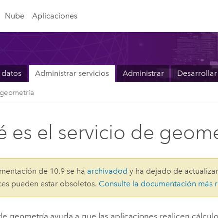
Nube
Aplicaciones
 datos
Administrar servicios
Administrar
Desarrollar
 geometría
 es el servicio de geome
mentación de 10.9 se ha
archivadod
y ha dejado de actualizar
aces pueden estar obsoletos.
Consulte la documentación más r
 de geometría ayuda a que las aplicaciones realicen cálcu