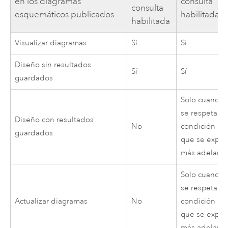
en los diagramas
consulta
consulta
esquemáticos publicados
habilitadas
habilitada
Visualizar diagramas
Sí
Sí
Diseño sin resultados
Sí
Sí
guardados
Solo cuando
se respeta la
Diseño con resultados
No
condición 1
guardados
que se explic
más adelant
Solo cuando
se respeta la
Actualizar diagramas
No
condición 1
que se explic
más adelant