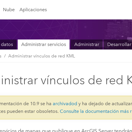
Nube
Aplicaciones
 datos
Administrar servicios
Administrar
Desarrollar
s
Administrar vínculos de red KML
nistrar vínculos de red
mentación de 10.9 se ha
archivadod
y ha dejado de actualizar
aces pueden estar obsoletos.
Consulte la documentación más r
servicios de mapas que publique en
ArcGIS Server
tendrán