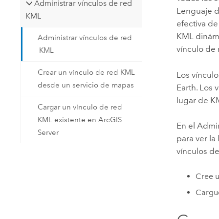
Administrar vínculos de red
Lenguaje d
KML
efectiva d
KML dinámic
Administrar vínculos de red
vínculo de
KML
Crear un vínculo de red KML
Los víncul
desde un servicio de mapas
Earth
. Los
lugar de K
Cargar un vínculo de red
KML existente en ArcGIS
En el Admin
Server
para ver la
vínculos de
Cree u
Cargue