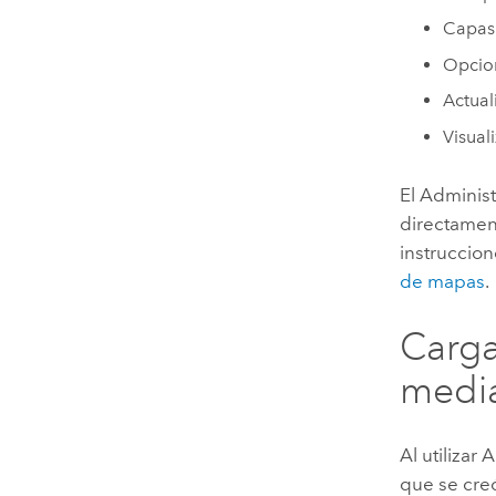
Capas
Opcio
Actual
Visual
El Adminis
directamen
instruccio
de mapas
.
Carga
media
Al utilizar
que se cre