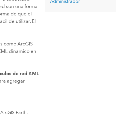
Administrador
red son una forma
orma de que el
l de utilizar. El
tes como
ArcGIS
 KML dinámico en
culos de red KML
Para agregar
e
ArcGIS Earth
.