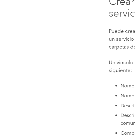
Crear
servi
Puede crear
un servicio
carpetas d
Un vinculo 
siguiente:
Nomb
Nombre
Descri
Descri
comun
Compo