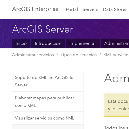
ArcGIS Enterprise
Portal
Servers
Data Stores
ArcGIS Server
Inicio
Introducción
Implementar
Administrar
Administrar servicios
Tipos de servicios
KML servicio
Admi
Soporte de KML en ArcGIS for
Server
Elaborar mapas para publicar
Esta docu
como KML
y los enl
Visualizar servicios como KML
Todos los 