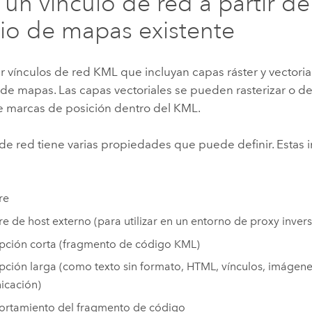
 un vínculo de red a partir d
cio de mapas existente
 vínculos de red KML que incluyan capas ráster y vectori
 de mapas. Las capas vectoriales se pueden rasterizar o 
e marcas de posición dentro del KML.
de red tiene varias propiedades que puede definir. Estas i
re
 de host externo (para utilizar en un entorno de proxy inver
pción corta (fragmento de código KML)
pción larga (como texto sin formato, HTML, vínculos, imágen
icación)
rtamiento del fragmento de código