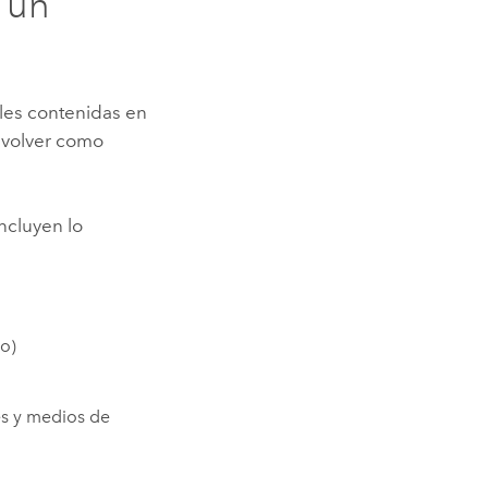
e un
ales contenidas en
devolver como
ncluyen lo
so)
es y medios de