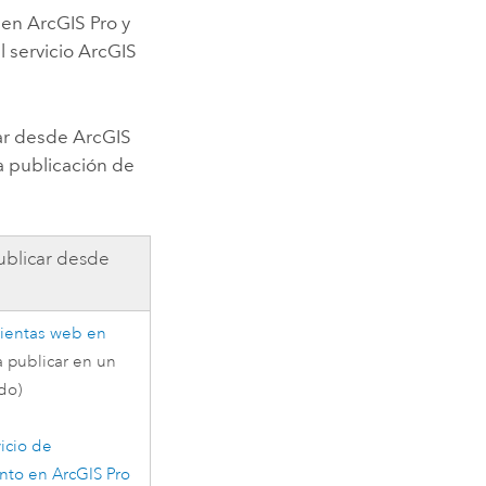
s en
ArcGIS Pro
y
l servicio
ArcGIS
car desde
ArcGIS
a publicación de
ublicar desde
mientas web en
 publicar en un
do)
vicio de
nto en
ArcGIS Pro