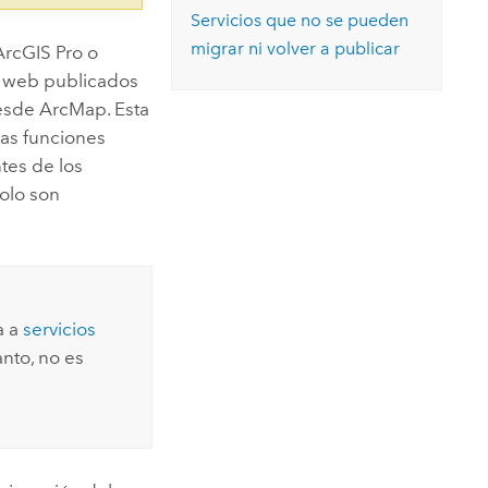
Servicios que no se pueden
migrar ni volver a publicar
ArcGIS Pro
o
s web publicados
desde
ArcMap
. Esta
las funciones
tes de los
solo son
a a
servicios
anto, no es