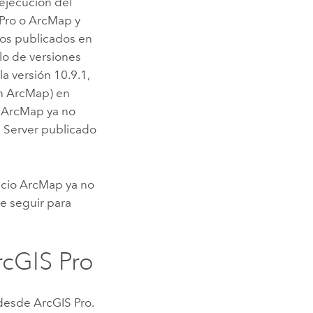
ejecución del
Pro
o
ArcMap
y
ios publicados en
clo de versiones
a versión 10.9.1,
n
ArcMap
) en
e
ArcMap
ya no
 Server
publicado
icio
ArcMap
ya no
e seguir para
rcGIS Pro
 desde
ArcGIS Pro
.