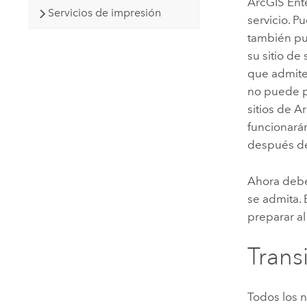
ArcGIS Ent
Servicios de impresión
servicio. P
también pu
su sitio de
que admite
no puede p
sitios de
Ar
funcionará
después de
Ahora debe
se admita.
preparar al
Trans
Todos los 