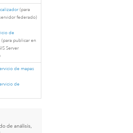
calizador
(para
servidor federado)
vicio de
n
(para publicar en
IS Server
)
ervicio de mapas
ervicio de
o de análisis,