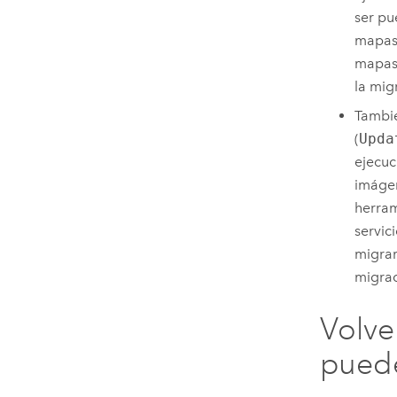
ser pu
mapas 
mapas 
la mig
Tambié
(
Upda
ejecuc
imágen
herra
servic
migrar
migrac
Volve
pued