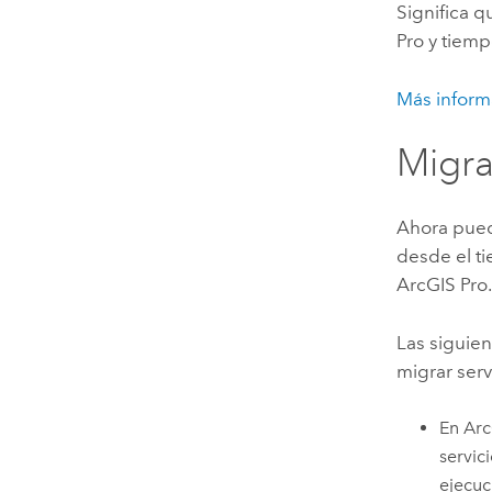
Significa q
Pro
y tiemp
Más inform
Migra
Ahora pued
desde el t
ArcGIS Pro
Las siguie
migrar serv
En
Arc
servic
ejecuc