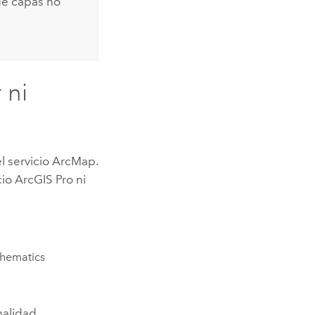
de capas no
 ni
l servicio
ArcMap
.
cio
ArcGIS Pro
ni
chematics
onalidad