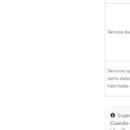
Servicio d
Servicios 
como datas
habilitada
Suger
Cuando e