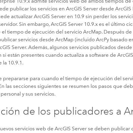
erprise
10.9.x admite servicios web de ambos tiempos de 
uede publicar los servicios en
ArcGIS Server
desde
ArcGIS 
ede actualizar
ArcGIS Server
en
10.9
sin perder los servic
 servidor. Sin embargo,
ArcGIS Server
10.9.x es el último ci
 el tiempo de ejecución del servicio
ArcMap
. Después de l
ublicar servicios desde
ArcMap
(incluido
ArcPy
basado e
cGIS Server
. Además, algunos servicios publicados desd
n si están presentes cuando actualiza a software de
ArcGIS
 la 10.9.1.
 prepararse para cuando el tiempo de ejecución del serv
 En las secciones siguientes se resumen los pasos que deb
 personal y sus servicios.
ición de los publicadores a
A
nuevos servicios web de
ArcGIS Server
se deben publicar