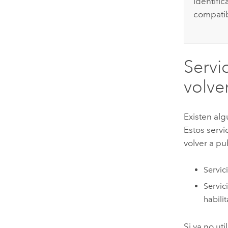
identifi
compatib
Servi
volve
Existen alg
Estos servi
volver a p
Servic
Servic
habili
Si ya no ut