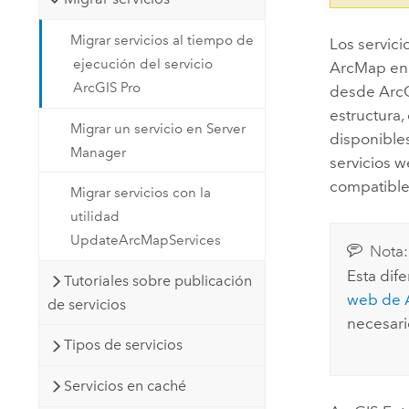
Migrar servicios al tiempo de
Los servic
ejecución del servicio
ArcMap
en 
ArcGIS Pro
desde
Arc
estructura
Migrar un servicio en Server
disponibles
Manager
servicios w
compatible
Migrar servicios con la
utilidad
UpdateArcMapServices
Nota:
Esta dife
Tutoriales sobre publicación
web de
de servicios
necesario
Tipos de servicios
Servicios en caché