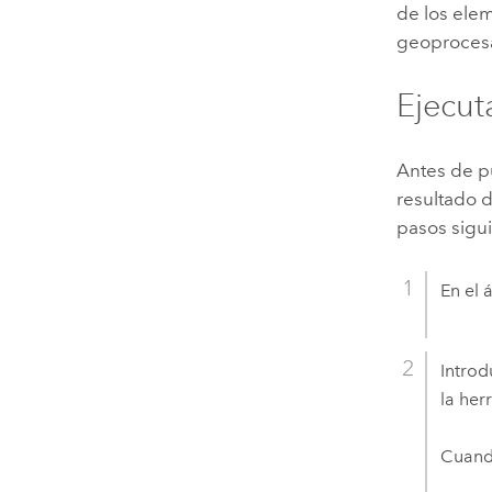
de los ele
geoproces
Ejecut
Antes de pu
resultado 
pasos sigu
En el 
Introd
la her
Cuando