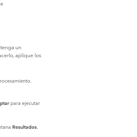
de
btenga un
acerlo, aplique los
procesamiento.
ptar
para ejecutar
entana
Resultados
.