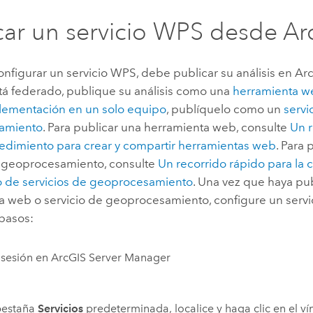
car un servicio WPS desde
Ar
nfigurar un servicio WPS, debe publicar su análisis en
Arc
stá federado, publique su análisis como una
herramienta w
lementación en un solo equipo
, publíquelo como un
servi
amiento
. Para publicar una herramienta web, consulte
Un r
cedimiento para crear y compartir herramientas web
. Para
e geoprocesamiento, consulte
Un recorrido rápido para la c
 de servicios de geoprocesamiento
. Una vez que haya pu
a web o servicio de geoprocesamiento, configure un servi
 pasos:
r sesión en
ArcGIS Server Manager
pestaña
Servicios
predeterminada, localice y haga clic en el ví