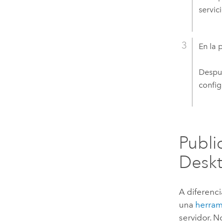
servic
En la 
Despué
confi
Publi
Desk
A diferenc
una
herram
servidor. 