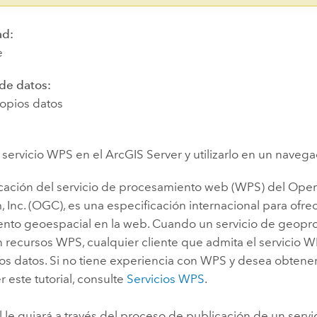
ad:
e
 de datos:
ropios datos
 servicio WPS en el ArcGIS Server y utilizarlo en un nave
icación del servicio de procesamiento web (WPS) del Ope
 Inc. (OGC), es una especificación internacional para ofrec
nto geoespacial en la web. Cuando un servicio de geopr
n recursos WPS, cualquier cliente que admita el servicio
los datos. Si no tiene experiencia con WPS y desea obtene
r este tutorial, consulte
Servicios WPS
.
al le guiará a través del proceso de publicación de un servi