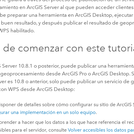
amiento en
ArcGIS Server
al que pueden acceder clientes
ebe preparar una herramienta en
ArcGIS Desktop
, ejecuta
 buen resultado, y después publicar el resultado de geo
WPS habilitado.
 de comenzar con este tutori
 Server
10.8.1 o posterior, puede publicar una herramien
e geoprocesamiento desde
ArcGIS Pro
o
ArcGIS Desktop
. 
ver
es 10.8 o anterior, solo puede publicar un servicio d
o con WPS desde
ArcGIS Desktop
:
isponer de detalles sobre cómo configurar su sitio de
ArcGIS 
urar una implementación en un solo equipo
.
prender a hacer que los datos a los que hace referencia el re
ibles para el servidor, consulte
Volver accesibles los datos p