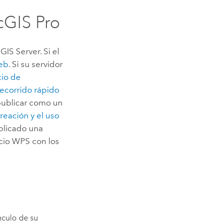
cGIS Pro
GIS Server
. Si el
eb
. Si su servidor
cio de
ecorrido rápido
 publicar como un
reación y el uso
blicado una
cio WPS con los
nculo de su