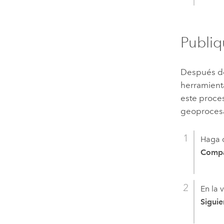
Publiq
Después de
herramient
este proces
geoprocesa
Haga c
Compa
En la 
Siguie