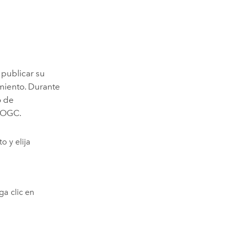
 publicar su
iento. Durante
o de
e OGC.
o y elija
ga clic en