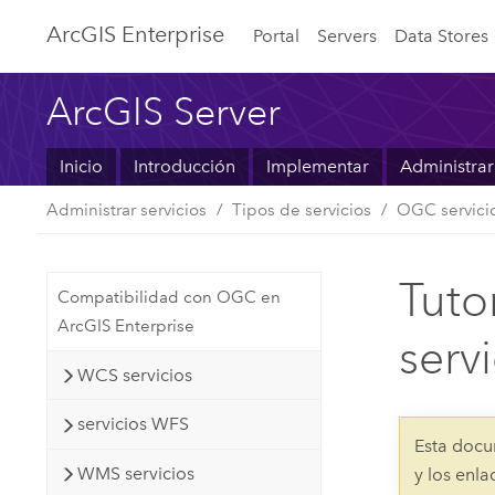
ArcGIS Enterprise
Portal
Servers
Data Stores
ArcGIS Server
Inicio
Introducción
Implementar
Administrar
Administrar servicios
Tipos de servicios
OGC servici
Tuto
Compatibilidad con OGC en
ArcGIS Enterprise
serv
WCS servicios
servicios WFS
Esta docu
WMS servicios
y los enl