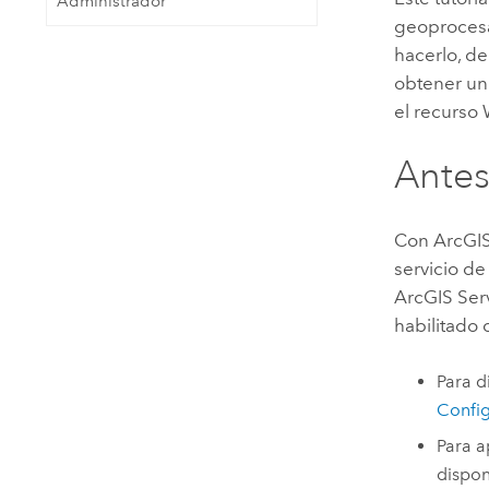
Administrador
geoproces
hacerlo, d
obtener un
el recurso 
Antes
Con
ArcGIS
servicio d
ArcGIS Ser
habilitad
Para d
Config
Para a
dispon