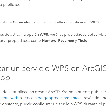
io publicado.
pestaña
Capacidades
, active la casilla de verificación
WPS
.
s de activar la opción
WPS
, verá las propiedades del servic
gurar propiedades como
Nombre
,
Resumen
y
Título
.
car un servicio WPS en
ArcGI
top
ia de la publicación desde
ArcGIS Pro
, solo puede publicar
ienta web
o
servicio de geoprocesamiento
a través de un
No obstante, puede configurar un servicio WPS durante el 