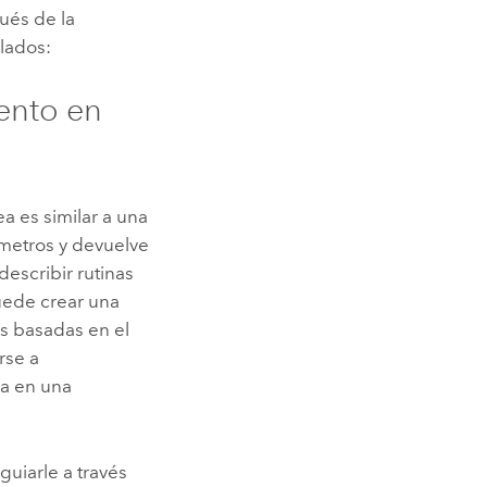
és de la
llados:
ento en
a es similar a una
metros y devuelve
describir rutinas
uede crear una
s basadas en el
rse a
ea en una
uiarle a través