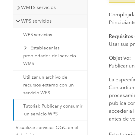
WMTS servicios
Complejid
WPS servicios
Principiant
WPS servicios
Requisitos
Usar sus p
Establecer las
propiedades del servicio
Objetivo:
WMS
Publicar un
Utilizar un archivo de
La especif
recursos externo con un
Consortium,
servicio WPS
procesamie
publica co
Tutorial: Publicar y consumir
acceder a 
un servicio WPS
antes de ve
Visualizar servicios OGC en el
Este tutori