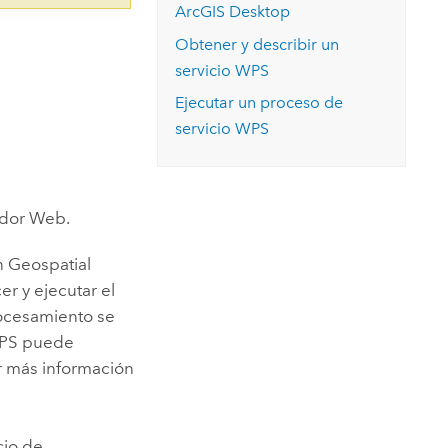
ArcGIS Desktop
Obtener y describir un
servicio WPS
Ejecutar un proceso de
servicio WPS
gador Web.
n Geospatial
er y ejecutar el
ocesamiento se
 WPS puede
r más información
cio de