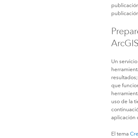
publicació
publicación
Prepar
ArcGI
Un servici
herramient
resultados;
que funcio
herramient
uso de la t
continuació
aplicación
El tema
Cre