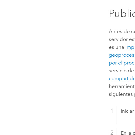
Publi
Antes de co
servidor e
es una
imp
geoproces
por el pro
servicio d
compartido
herramient
siguientes
Inicia
En la 