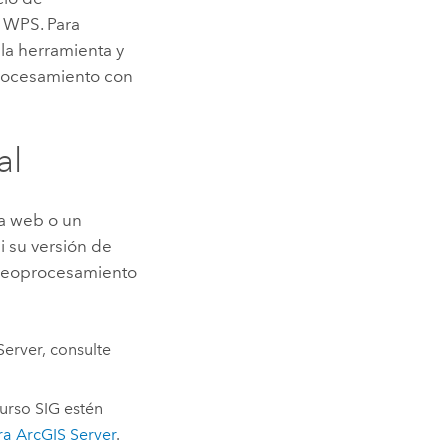
 WPS. Para
r la herramienta y
procesamiento con
al
ta web o un
Si su versión de
e geoprocesamiento
Server
, consulte
curso SIG estén
ara
ArcGIS Server
.