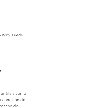
io WPS. Puede
S
 análisis como
a conexión de
proceso de