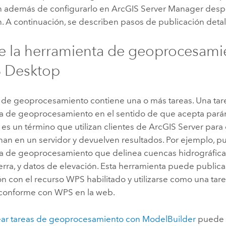
n además de configurarlo en
ArcGIS Server Manager
despu
. A continuación, se describen pasos de publicación deta
e la herramienta de geoprocesami
S Desktop
o de geoprocesamiento contiene una o más tareas. Una tare
a de geoprocesamiento en el sentido de que acepta pará
 es un término que utilizan clientes de
ArcGIS Server
para 
nan en un servidor y devuelven resultados. Por ejemplo, p
a de geoprocesamiento que delinea cuencas hidrográfica
ierra, y datos de elevación. Esta herramienta puede publica
n con el recurso WPS habilitado y utilizarse como una tar
 conforme con WPS en la web.
ar tareas de geoprocesamiento con ModelBuilder
puede g