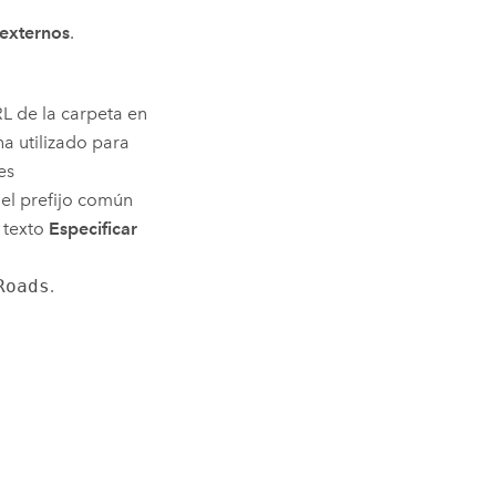
 externos
.
RL de la carpeta en
ha utilizado para
es
 el prefijo común
e texto
Especificar
Roads
.