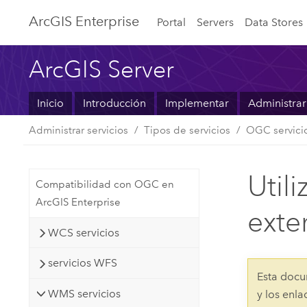
ArcGIS Enterprise
Portal
Servers
Data Stores
ArcGIS Server
Inicio
Introducción
Implementar
Administrar
Administrar servicios
Tipos de servicios
OGC servici
Util
Compatibilidad con OGC en
ArcGIS Enterprise
exte
WCS servicios
servicios WFS
Esta docu
WMS servicios
y los enl