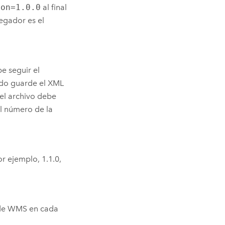
ion=1.0.0
al final
egador es el
e seguir el
ndo guarde el XML
 el archivo debe
el número de la
r ejemplo, 1.1.0,
s de WMS en cada