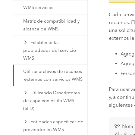
WMS servicios
Cada servi
Matriz de compatibilidad y
recursos. E
alcance de WMS
una solicit
externos le
Establecer las
propiedades del servicio
Agrega
WMS
Agrega
Utilizar archivos de recursos
Person
externos con servicios WMS
Para usar a
Utilizando Descriptores
y, a contin
de capa con estilo WMS
siguientes
(SLD)
Entidades específicas de
Nota:
proveedor en WMS
Al utiliz