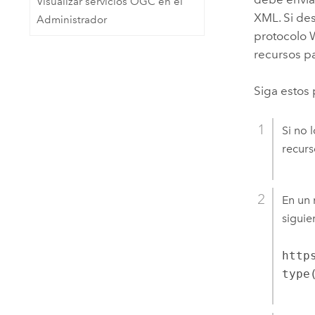
Visualizar servicios OGC en el
XML. Si de
Administrador
protocolo W
recursos p
Siga estos 
Si no 
recur
En un 
siguie
http
type