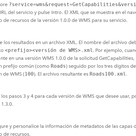
pore
?service=wms&request=GetCapabilities&vers
URL del servicio y pulse
Intro
. El XML que se muestra en el nav
o de recursos de la versión 1.0.0 de WMS para su servicio.
 los resultados en un archivo XML. El nombre del archivo deb
to
<prefijo><versión de WMS>.xml
. Por ejemplo, cua
ante en una versión WMS 1.0.0 de la solicitud GetCapabilities,
un prefijo común (como
Roads
) seguido por los tres dígitos d
ón de WMS (
100
). El archivo resultante es
Roads100.xml
.
 los pasos 3 y 4 para cada versión de WMS que desee usar, po
 1.3.0.
ure y personalice la información de metadatos de las capa
o de recursos.