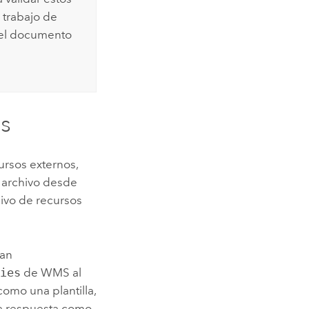
trabajo de
y el documento
os
ursos externos,
 archivo desde
hivo de recursos
ean
ties
de WMS al
como una plantilla,
la respuesta como