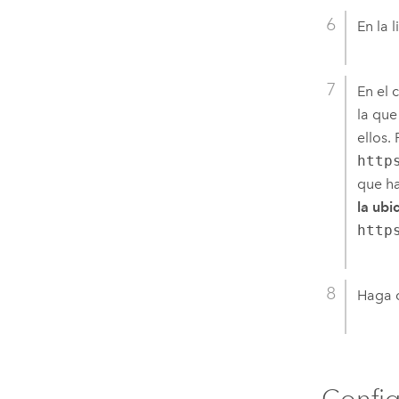
En la l
En el 
la que
ellos.
http
que ha
la ubi
http
Haga c