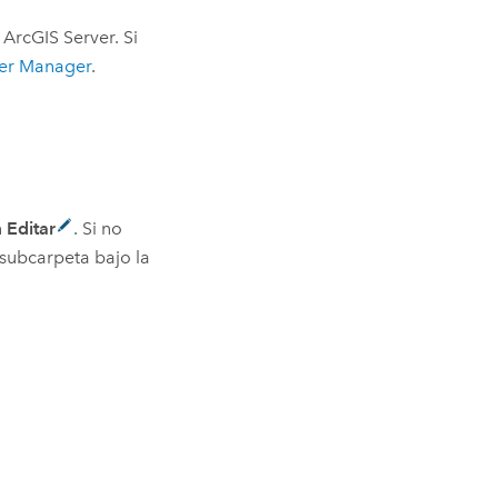
e
ArcGIS Server
. Si
er
Manager
.
n
Editar
. Si no
 subcarpeta bajo la