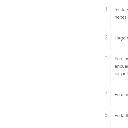
Inicie
necesi
Haga c
En el
encuen
carpeta
En el
En la 