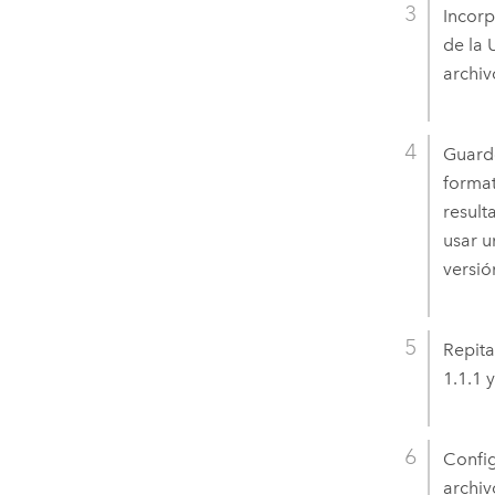
Incor
de la 
archiv
Guarde
forma
result
usar 
versi
Repita
1.1.1 y
Config
archiv