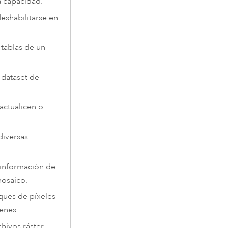
a capacidad.
eshabilitarse en
 tablas de un
 dataset de
actualicen o
diversas
a información de
mosaico.
oques de píxeles
genes.
hivos ráster.