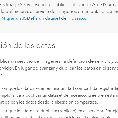
IS Image Server
, ya no se publican utilizando
ArcGIS Serv
r la definición de servicio de imágenes en un dataset de m
e
Migrar un .ISDef a un dataset de mosaico
.
ión de los datos
ica un servicio de imágenes, la definición de servicio y t
rvidor. En lugar de avanzar y duplicar los datos en el serv
e:
izar que los datos están en una unidad compartida registrada 
emplo, si va a publicar un dataset de mosaico, creélo en esta 
tida con los datos desde la ubicación compartida.
izar que los datos se duplican (replican) en el servidor. Por e
 utilizan en el dataset de mosaico existen en la misma ubicaci