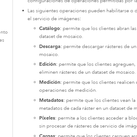
configuraciones de operaciones permitidas por l
Las siguientes operaciones pueden habilitarse o d
el servicio de imágenes:
Catálogo
: permite que los clientes abran las
ento
dataset de mosaico.
es
Descarga
: permite descargar rásteres de un
mosaico.
Edición
: permite que los clientes agreguen, 
eliminen rásteres de un dataset de mosaico.
Medición
: permite que los clientes realicen 
operaciones de medición.
Metadatos
: permite que los clientes vean l
metadatos de cada ráster en un dataset de 
Píxeles
: permite a los clientes acceder a bl
sin procesar de rásteres de servicio de imá
Cargas
: permite que los clientes carguen arc