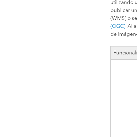
utilizando
publicar u
(WMS) o se
(OGC)
. Al
de imágene
Funcional