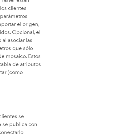
los clientes
n parámetros
portar el origen,
os. Opcional, el
al asociar las
etros que sólo
de mosaico. Estos
tabla de atributos
itar (como
lientes se
e se publica con
conectarlo