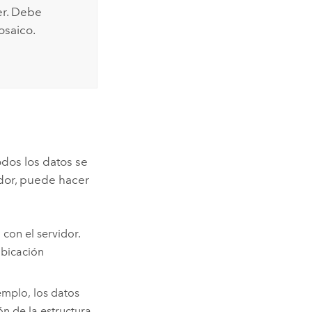
er
. Debe
osaico.
odos los datos se
idor, puede hacer
con el servidor.
ubicación
jemplo, los datos
ón de la estructura