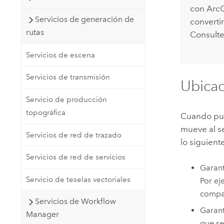
con
ArcG
Servicios de generación de
converti
rutas
Consult
Servicios de escena
Servicios de transmisión
Ubicac
Servicio de producción
topográfica
Cuando publ
mueve al se
Servicios de red de trazado
lo siguient
Servicios de red de servicios
Garant
Servicio de teselas vectoriales
Por ej
compar
Servicios de Workflow
Garant
Manager
que se