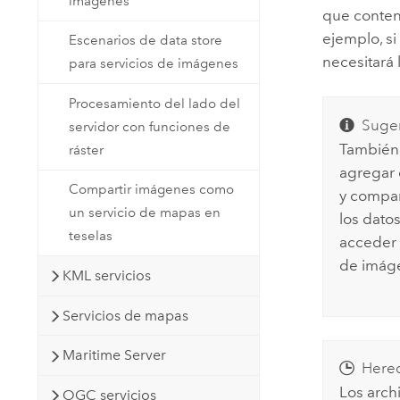
imágenes
que conteng
ejemplo, s
Escenarios de data store
necesitará 
para servicios de imágenes
Procesamiento del lado del
Suger
servidor con funciones de
También 
ráster
agregar 
Compartir imágenes como
y compar
un servicio de mapas en
los dato
teselas
acceder a
de imág
KML servicios
Servicios de mapas
Maritime Server
Here
Los arch
OGC servicios