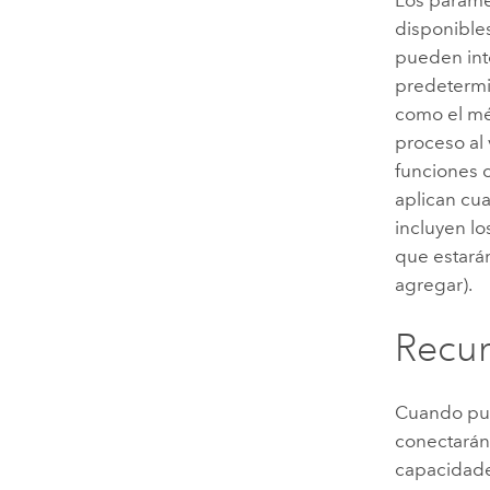
disponibles
pueden int
predetermin
como el mé
proceso al 
funciones 
aplican cu
incluyen lo
que estarán
agregar).
Recur
Cuando pub
conectarán
capacidade