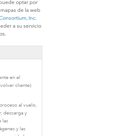
 puede optar por
e mapas de la web
onsortium, Inc.
eder a su servicio
os.
ente en el
olver cliente).
proceso al vuelo,
r, descarga y
 las
ágenes y las