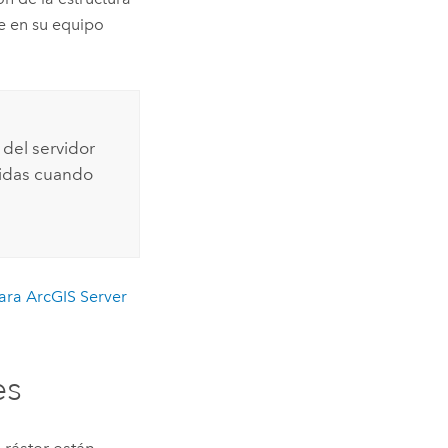
ce en su equipo
del servidor
cidas cuando
para
ArcGIS Server
es
ráster están