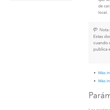
de car
local.
Nota:
Estas do
cuando c
publica 
Más in
Más in
Parám
Los paráme