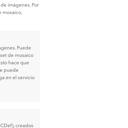
o de imágenes. Por
e mosaico,
mágenes. Puede
aset de mosaico
Esto hace que
 se puede
a en el servicio
SCDef), creados