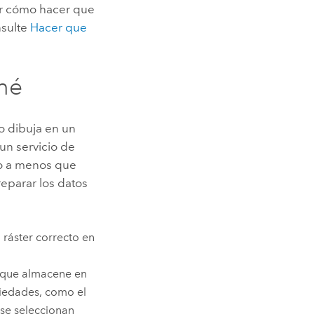
er cómo hacer que
nsulte
Hacer que
hé
o dibuja en un
un servicio de
to a menos que
preparar los datos
 ráster correcto en
 que almacene en
piedades, como el
se seleccionan