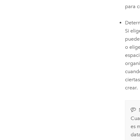
para c
Determ
Si eli
pueden
o elig
espaci
organi
cuando
cierta
crear.
Cua
es 
dat