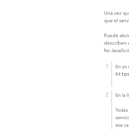
Una vez qu
que el ser
Puede abri
describen c
for JavaScr
En un 
http
En la 
Todas 
servic
esa ca