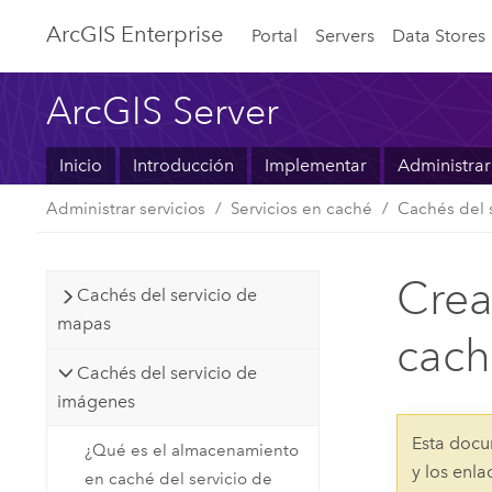
ArcGIS Enterprise
Portal
Servers
Data Stores
ArcGIS Server
Inicio
Introducción
Implementar
Administrar
Administrar servicios
Servicios en caché
Cachés del 
Crea
Cachés del servicio de
mapas
cac
Cachés del servicio de
imágenes
Esta docu
¿Qué es el almacenamiento
y los enl
en caché del servicio de