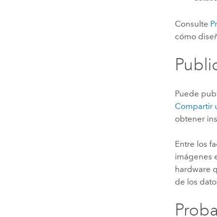
Consulte
P
cómo diseña
Publi
Puede publ
Compartir
obtener ins
Entre los f
imágenes e
hardware q
de los dato
Proba