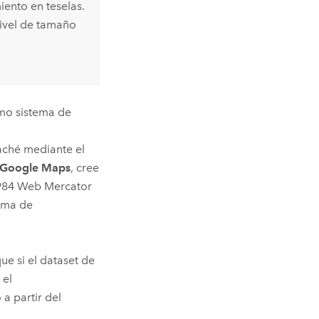
ento en teselas.
nivel de tamaño
mo sistema de
caché mediante el
/Google Maps
, cree
1984 Web Mercator
tema de
e si el dataset de
 el
a partir del