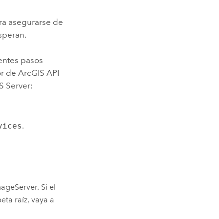
ra asegurarse de
speran.
ientes pasos
or de
ArcGIS API
S Server
:
vices
.
ageServer. Si el
eta raíz, vaya a