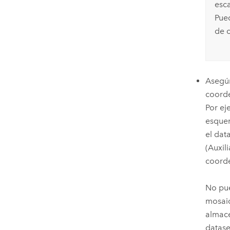
esc
Pued
de 
Asegúr
coorde
Por ej
esque
el dat
(Auxil
coorde
No pue
mosaic
almace
datase