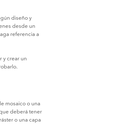
lgún diseño y
ágenes desde un
aga referencia a
 y crear un
robarlo.
 de mosaico o una
ique deberá tener
 ráster o una capa