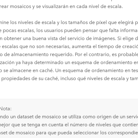
rear mosaicos y se visualizarán en cada nivel de escala.
ine los niveles de escala y los tamaños de píxel que elegirá p
ge pocas escalas, los usuarios pueden pensar que falta inform
 obtener una buena vista del servicio de imágenes. Si elige 
e escalas que no son necesarias, aumenta el tiempo de creació
o de almacenamiento requerido. Por el contrario, es probabl
zación ya haya determinado un esquema de ordenamiento en 
 se almacene en caché. Un esquema de ordenamiento en tes
s propiedades de su caché, incluso qué niveles de escala y ta
Nota:
ndo un dataset de mosaico se utiliza como origen de un serv
mejor que se tenga en cuenta el número de niveles que contien
aset de mosaico para que pueda seleccionar los correspondie