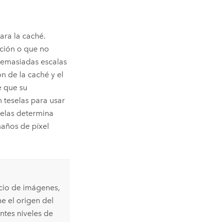
ara la caché.
ación o que no
demasiadas escalas
n de la caché y el
e que su
teselas para usar
elas determina
maños de píxel
icio de imágenes,
e el origen del
ntes niveles de