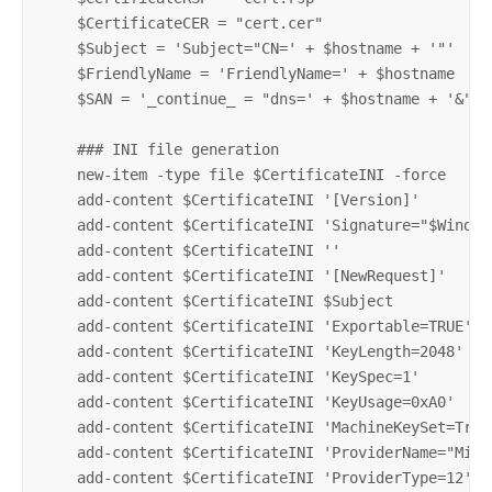
    $CertificateCER = "cert.cer"

    $Subject = 'Subject="CN=' + $hostname + '"'

    $FriendlyName = 'FriendlyName=' + $hostname

    $SAN = '_continue_ = "dns=' + $hostname + '&"'

    ### INI file generation

    new-item -type file $CertificateINI -force

    add-content $CertificateINI '[Version]'

    add-content $CertificateINI 'Signature="$Windows
    add-content $CertificateINI ''

    add-content $CertificateINI '[NewRequest]'

    add-content $CertificateINI $Subject

    add-content $CertificateINI 'Exportable=TRUE'

    add-content $CertificateINI 'KeyLength=2048'

    add-content $CertificateINI 'KeySpec=1'

    add-content $CertificateINI 'KeyUsage=0xA0'

    add-content $CertificateINI 'MachineKeySet=True'
    add-content $CertificateINI 'ProviderName="Micr
    add-content $CertificateINI 'ProviderType=12'
