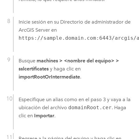
Inicie sesión en su Directorio de administrador de
ArcGIS Server
en
https://sample.domain.com:6443/arcgis/
Busque
machines
>
<nombre del equipo>
>
sslcertificates
y haga clic en
importRootOrIntermediate
.
Especifique un alias como en el paso 3 y vaya a la
ubicación del archivo
domainRoot.cer
. Haga
clic en
Importar
.
Regrese a la página del equipo y haga clic en