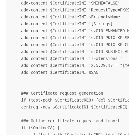
    add-content $CertificateINI 'SMIME=FALSE'

    add-content $CertificateINI 'RequestType=PKCS10'
    add-content $CertificateINI $FriendlyName

    add-content $CertificateINI '[Strings]'

    add-content $CertificateINI 'szOID_ENHANCED_KEY
    add-content $CertificateINI 'szOID_PKIX_KP_SERV
    add-content $CertificateINI 'szOID_PKIX_KP_CLIE
    add-content $CertificateINI 'szOID_SUBJECT_ALT_N
    add-content $CertificateINI '[Extensions]'

    add-content $CertificateINI '2.5.29.17 = "{text}
    add-content $CertificateINI $SAN

    ### Certificate request generation

    if (test-path $CertificateREQ) {del $Certificate
    certreq -new $CertificateINI $CertificateREQ

    ### Online certificate request and import

    if ($OnlineCA) {

        if (test-path $CertificateCER) {del $Certifi