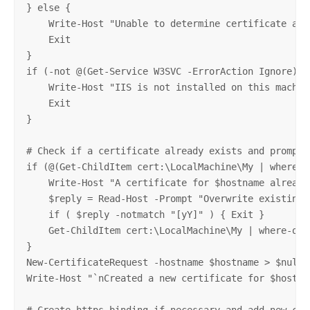
} else {

    Write-Host "Unable to determine certificate aut
    Exit

}

if (-not @(Get-Service W3SVC -ErrorAction Ignore)) {
    Write-Host "IIS is not installed on this machine
    Exit

}

# Check if a certificate already exists and prompt u
if (@(Get-ChildItem cert:\LocalMachine\My | where-o
    Write-Host "A certificate for $hostname already 
    $reply = Read-Host -Prompt "Overwrite existing c
    if ( $reply -notmatch "[yY]" ) { Exit }

    Get-ChildItem cert:\LocalMachine\My | where-obj
}

New-CertificateRequest -hostname $hostname > $null

Write-Host "`nCreated a new certificate for $hostnam