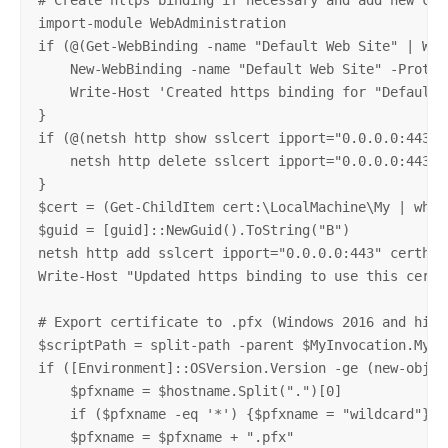
# Create https binding if necessary and add new cert
import-module WebAdministration

if (@(Get-WebBinding -name "Default Web Site" | Whe
    New-WebBinding -name "Default Web Site" -Protoco
    Write-Host 'Created https binding for "Default W
}

if (@(netsh http show sslcert ipport="0.0.0.0:443" 
    netsh http delete sslcert ipport="0.0.0.0:443" >
}

$cert = (Get-ChildItem cert:\LocalMachine\My | wher
$guid = [guid]::NewGuid().ToString("B")

netsh http add sslcert ipport="0.0.0.0:443" certhas
Write-Host "Updated https binding to use this certif
# Export certificate to .pfx (Windows 2016 and highe
$scriptPath = split-path -parent $MyInvocation.MyCom
if ([Environment]::OSVersion.Version -ge (new-object
    $pfxname = $hostname.Split(".")[0]

    if ($pfxname -eq '*') {$pfxname = "wildcard"}

    $pfxname = $pfxname + ".pfx"
