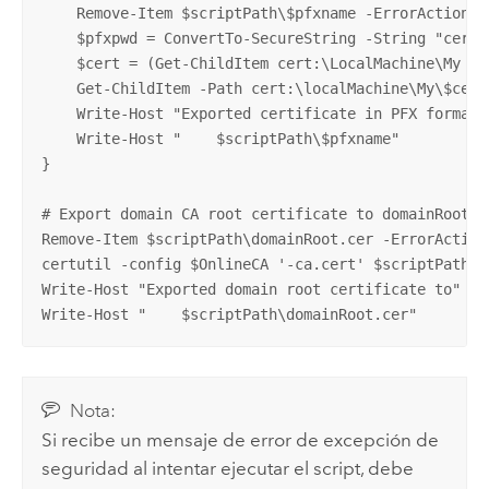
    Remove-Item $scriptPath\$pfxname -ErrorAction Ig
    $pfxpwd = ConvertTo-SecureString -String "certi
    $cert = (Get-ChildItem cert:\LocalMachine\My | 
    Get-ChildItem -Path cert:\localMachine\My\$cert
    Write-Host "Exported certificate in PFX format 
    Write-Host "    $scriptPath\$pfxname"

}

# Export domain CA root certificate to domainRoot.ce
Remove-Item $scriptPath\domainRoot.cer -ErrorAction 
certutil -config $OnlineCA '-ca.cert' $scriptPath\d
Write-Host "Exported domain root certificate to"

Write-Host "    $scriptPath\domainRoot.cer"
Nota:
Si recibe un mensaje de error de excepción de
seguridad al intentar ejecutar el script, debe