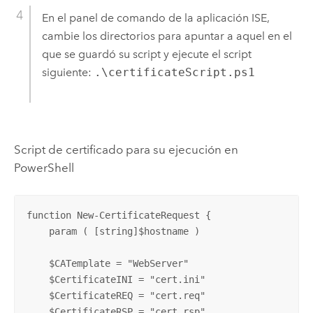
En el panel de comando de la aplicación ISE,
cambie los directorios para apuntar a aquel en el
que se guardó su script y ejecute el script
siguiente:
.\certificateScript.ps1
Script de certificado para su ejecución en
PowerShell
function New-CertificateRequest {

    param ( [string]$hostname )

    $CATemplate = "WebServer"

    $CertificateINI = "cert.ini"

    $CertificateREQ = "cert.req"

    $CertificateRSP = "cert.rsp"
