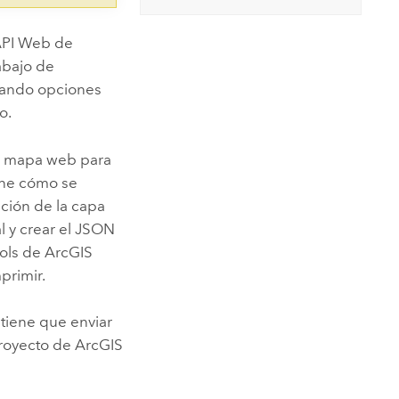
 API Web de
rabajo de
izando opciones
ro
.
l mapa web para
ne cómo se
ción de la capa
l y crear el JSON
ools de
ArcGIS
primir.
tiene que enviar
 proyecto de
ArcGIS