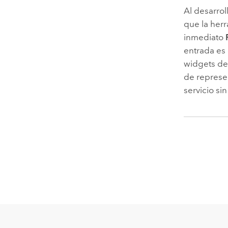
Al desarro
que la her
inmediato
entrada es 
widgets de
de represen
servicio si