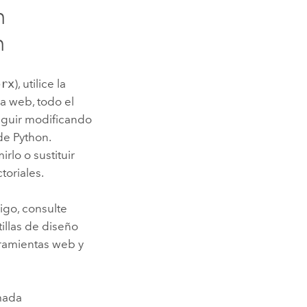
n
n
prx
), utilice la
a web, todo el
eguir modificando
 de
Python
.
lo o sustituir
toriales.
igo, consulte
illas de diseño
ramientas web y
amada