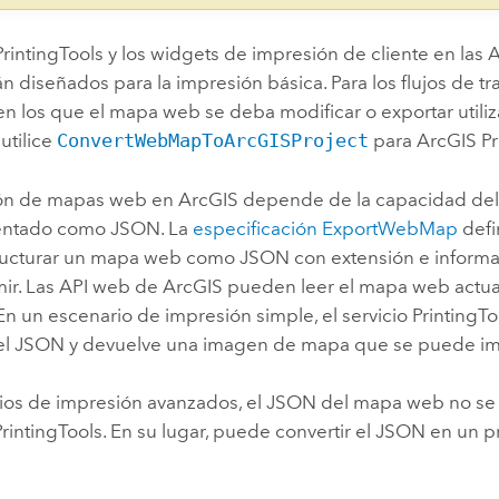
 PrintingTools y los widgets de impresión de cliente en las
n diseñados para la impresión básica. Para los flujos de t
en los que el mapa web se deba modificar o exportar util
utilice
ConvertWebMapToArcGISProject
para
ArcGIS P
ón de mapas web en ArcGIS depende de la capacidad de
entado como JSON. La
especificación ExportWebMap
defi
ucturar un mapa web como JSON con extensión e informa
mir. Las API web de ArcGIS pueden leer el mapa web actua
En un escenario de impresión simple, el servicio PrintingT
el JSON y devuelve una imagen de mapa que se puede im
ios de impresión avanzados, el JSON del mapa web no se 
 PrintingTools. En su lugar, puede convertir el JSON en un