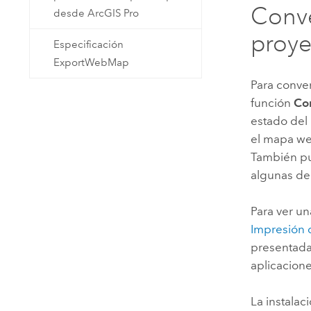
Conv
desde ArcGIS Pro
proy
Especificación
ExportWebMap
Para conve
función
Co
estado del
el mapa we
También pu
algunas de 
Para ver un
Impresión
presentadas
aplicacion
La instalac