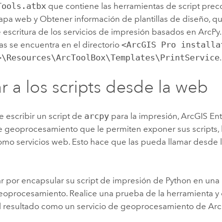
Tools.atbx
que contiene las herramientas de script prec
pa web y Obtener información de plantillas de diseño, que
 escritura de los servicios de impresión basados en
ArcPy
as se encuentra en el directorio
<ArcGIS Pro installa
>\Resources\ArcToolBox\Templates\PrintService
.
r a los scripts desde la web
 escribir un script de
arcpy
para la impresión,
ArcGIS Ent
de geoprocesamiento que le permiten exponer sus scripts,
mo servicios web. Esto hace que las pueda llamar desde 
r por encapsular su script de impresión de
Python
en una 
geoprocesamiento. Realice una prueba de la herramienta 
l resultado como un servicio de geoprocesamiento de
Arc