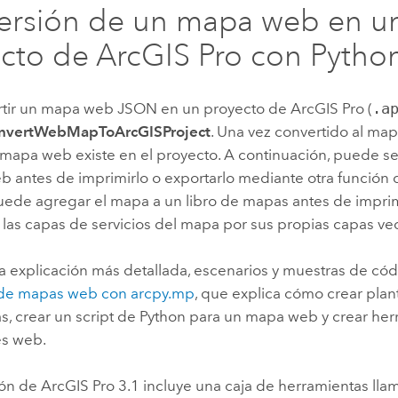
ersión de un mapa web en u
ecto de
ArcGIS Pro
con
Pytho
rtir un mapa web JSON en un proyecto de
ArcGIS Pro
(
.a
nvertWebMapToArcGISProject
. Una vez convertido al map
 mapa web existe en el proyecto. A continuación, puede s
b antes de imprimirlo o exportarlo mediante otra función
ede agregar el mapa a un libro de mapas antes de imprimir
las capas de servicios del mapa por sus propias capas vec
a explicación más detallada, escenarios y muestras de cód
 de mapas web con arcpy.mp
, que explica cómo crear plant
, crear un script de
Python
para un mapa web y crear her
es web.
ión de
ArcGIS Pro
3.1 incluye una caja de herramientas ll