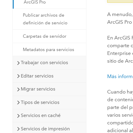
ArcGIS Pro
A menudo, 
Publicar archivos de
ArcGIS Pro
definición de servicio
Carpetas de servidor
En
ArcGIS 
comparte c
Metadatos para servicios
Enterprise
sitio de
Arc
Trabajar con servicios
Editar servicios
Más informa
Migrar servicios
Cuando h
de conteni
Tipos de servicios
parte del 
varios serv
Servicios en caché
compartido
Servicios de impresión
adicional a