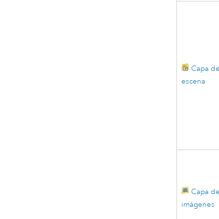
Capa d
escena
Capa d
imágenes