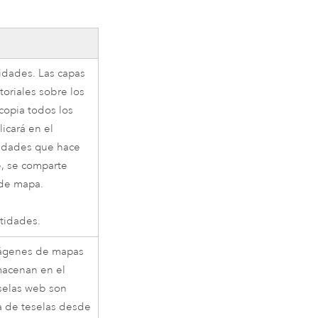
tidades. Las capas
toriales sobre los
copia todos los
licará en el
tidades que hace
e
, se comparte
de mapa.
tidades.
mágenes de mapas
lmacenan en el
eselas web son
a de teselas desde