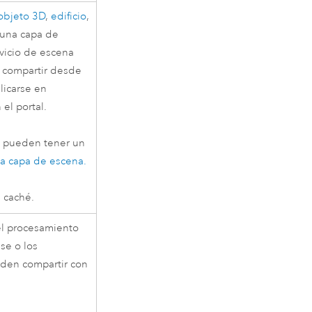
objeto 3D
,
edificio
,
r una capa de
rvicio de escena
l compartir desde
licarse en
el portal.
D pueden tener un
la capa de escena.
 caché.
 el procesamiento
se o los
eden compartir con