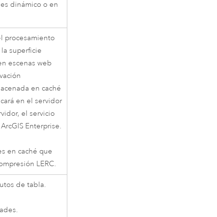
nes dinámico o en
 el procesamiento
la superficie
 en escenas web
evación
lmacenada en caché
icará en el servidor
dor, el servicio
n
ArcGIS Enterprise
.
es en caché que
compresión LERC.
butos de tabla.
dades.