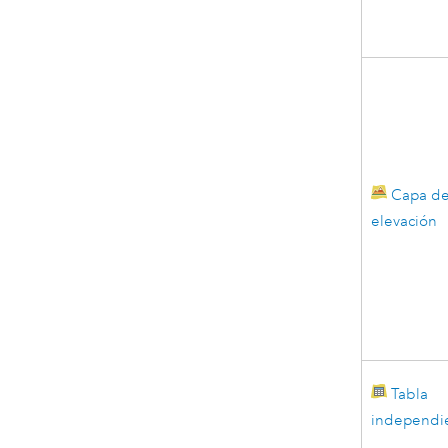
Capa d
elevación
Tabla
independi