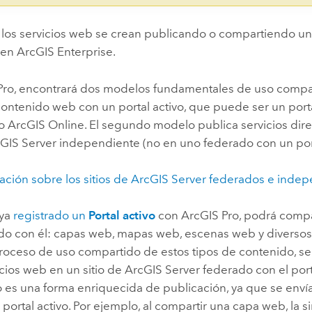
los servicios web se crean publicando o compartiendo un
en
ArcGIS Enterprise
.
Pro
, encontrará dos modelos fundamentales de uso compar
ontenido web con un portal activo, que puede ser un port
o
ArcGIS Online
. El segundo modelo publica servicios di
GIS Server
independiente (no en uno federado con un port
ción sobre los sitios de
ArcGIS Server
federados e indep
aya
registrado un
Portal activo
con
ArcGIS Pro
, podrá compa
do con él: capas web, mapas web, escenas web y diverso
proceso de uso compartido de estos tipos de contenido, se
icios web en un sitio de
ArcGIS Server
federado con el porta
 es una forma enriquecida de publicación, ya que se enví
l portal activo. Por ejemplo, al compartir una capa web, la s