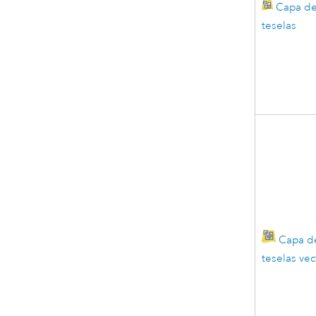
Capa d
teselas
Capa d
teselas vec