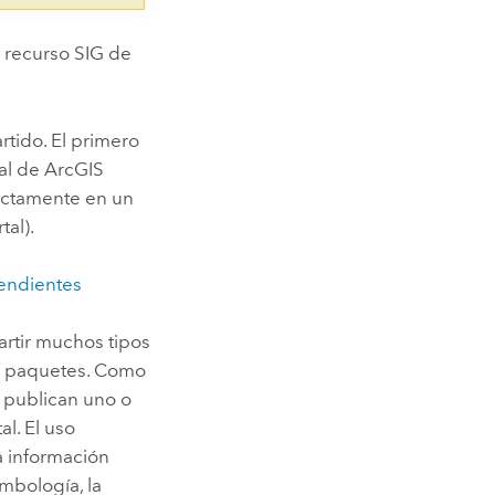
 recurso SIG de
tido. El primero
al de
ArcGIS
rectamente en un
al).
endientes
rtir muchos tipos
s paquetes. Como
 publican uno o
l. El uso
a información
imbología, la