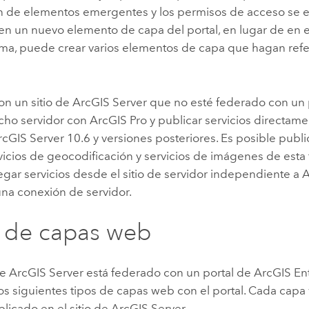
n de elementos emergentes y los permisos de acceso se
n un nuevo elemento de capa del portal, en lugar de en el 
rma, puede crear varios elementos de capa que hagan ref
con un sitio de
ArcGIS Server
que no esté federado con un 
icho servidor con
ArcGIS Pro
y publicar servicios directame
rcGIS Server
10.6 y versiones posteriores. Es posible publi
vicios de geocodificación y servicios de imágenes de esta
gar servicios desde el sitio de servidor independiente a
A
una conexión de servidor.
 de capas web
de
ArcGIS Server
está federado con un portal de
ArcGIS En
los siguientes tipos de capas web con el portal. Cada ca
blicado en el sitio de
ArcGIS Server
.