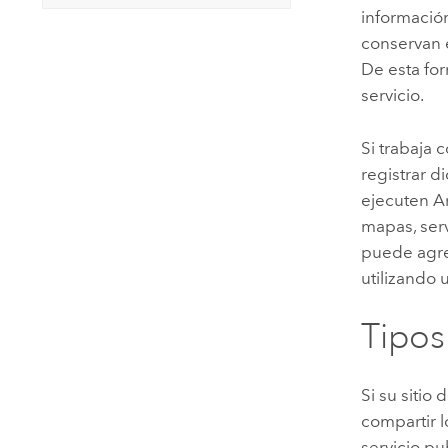
informació
conservan e
De esta fo
servicio.
Si trabaja 
registrar d
ejecuten
A
mapas, ser
puede agre
utilizando 
Tipos
Si su sitio 
compartir 
servicio pu