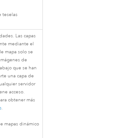
e teselas
idades. Las capas
nte mediante el
 de mapa solo se
 imágenes de
rabajo que se han
rte una capa de
ualquier servidor
iene acceso.
para obtener más
s
.
de mapas dinámico