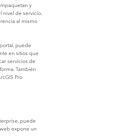
 empaquetan y
nivel de servicio.
erencia al mismo
portal, puede
nte en sitios que
car servicios de
 forma. También
rcGIS Pro
terprise
, puede
pa web expone un