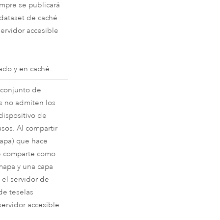
iempre se publicará
 dataset de caché
servidor accesible
ado y en caché.
 conjunto de
s no admiten los
dispositivo de
usos. Al compartir
mapa) que hace
se comparte como
mapa y una capa
 el servidor de
de teselas
servidor accesible