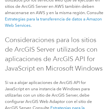
utilizados por los servicios web que se ejecutan en
sitios de
ArcGIS Server
en
AWS
también deben
almacenarse en
AWS
y en la misma región. Consulte
Estrategias para la transferencia de datos a
Amazon
Web Services
.
Consideraciones para los sitios
de
ArcGIS Server
utilizados con
aplicaciones de
ArcGIS API for
JavaScript
en
Microsoft Windows
Si va a alojar aplicaciones de
ArcGIS API for
JavaScript
en una instancia de
Windows
para
utilizarlas con un sitio de
ArcGIS Server
, debe
configurar
ArcGIS Web Adaptor
con el sitio de
ArcGIS Server
. Consulte
Estrategias para la