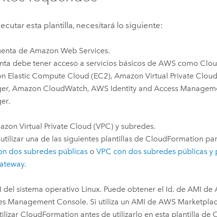
ecutar esta plantilla, necesitará lo siguiente:
uenta de
Amazon Web Services
.
nta debe tener acceso a servicios básicos de
AWS
como
Clou
n Elastic Compute Cloud (EC2)
,
Amazon Virtual Private Clou
er
,
Amazon CloudWatch
,
AWS Identity and Access Manageme
er
.
zon Virtual Private Cloud (VPC)
y subredes.
utilizar una de las siguientes plantillas de
CloudFormation
par
n dos subredes públicas
o
VPC
con dos subredes públicas y 
ateway
.
I
del sistema operativo
Linux
. Puede obtener el Id. de
AMI
de
ces Management Console
. Si utiliza un
AMI
de
AWS
Marketplace
tilizar
CloudFormation
antes de utilizarlo en esta plantilla de
C