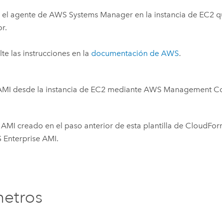
e el agente de
AWS Systems Manager
en la instancia de
EC2
qu
or.
te las instrucciones en la
documentación de
AWS
.
AMI
desde la instancia de
EC2
mediante
AWS Management Co
e
AMI
creado en el paso anterior de esta plantilla de
CloudFor
 Enterprise
AMI
.
etros