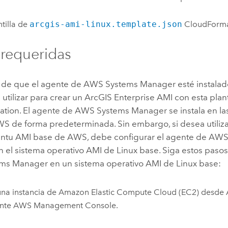
ntilla de
arcgis-ami-linux.template.json
CloudForma
 requeridas
de que el agente de
AWS Systems Manager
esté instalad
utilizar para crear un
ArcGIS Enterprise
AMI
con esta plant
ation
. El agente de
AWS Systems Manager
se instala en l
WS
de forma predeterminada. Sin embargo, si desea utiliz
ntu
AMI
base de
AWS
, debe configurar el agente de
AWS
 el sistema operativo
AMI
de
Linux
base. Siga estos pasos 
ms Manager
en un sistema operativo
AMI
de
Linux
base:
na instancia de
Amazon Elastic Compute Cloud (EC2)
desde
nte
AWS Management Console
.