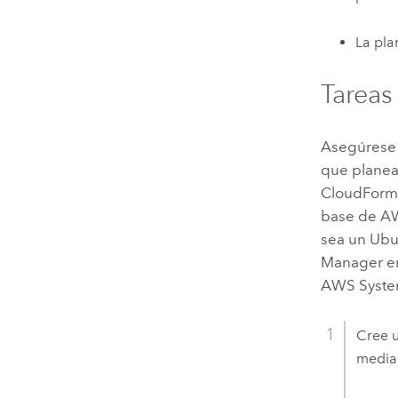
La pla
Tareas
Asegúrese 
que planea 
CloudForm
base de
A
sea un
Ubu
Manager
en
AWS Syste
Cree u
media