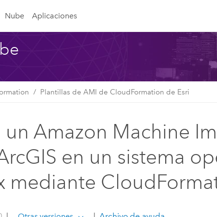
Nube
Aplicaciones
ube
ormation
Plantillas de AMI de CloudFormation de Esri
 un Amazon Machine I
ArcGIS en un sistema op
x mediante CloudForma
0
|
|
Archivo de ayuda
Otras versiones