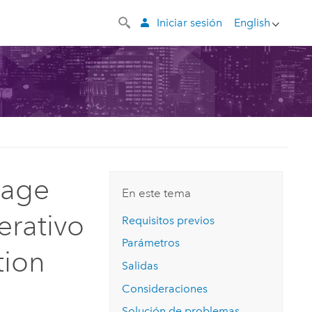
Iniciar sesión
English
mage
En este tema
erativo
Requisitos previos
Parámetros
tion
Salidas
Consideraciones
Solución de problemas