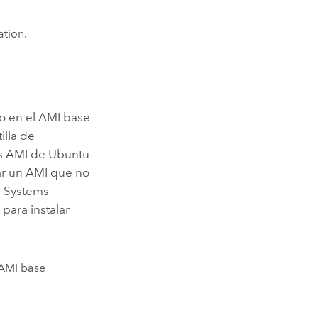
tion
.
o en el
AMI
base
illa de
as AMI de
Ubuntu
ar un
AMI
que no
 Systems
para instalar
AMI
base