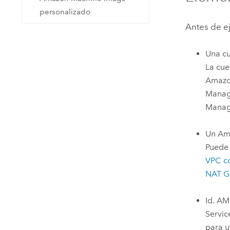
personalizado
Antes de ej
Una c
La cue
Amazo
Manag
Manag
Un
Ama
Puede 
VPC
co
NAT G
Id.
AM
Servi
para u