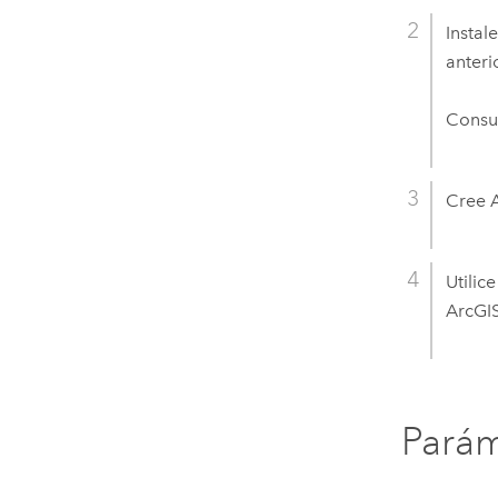
Instal
anteri
Consul
Cree
Utilic
ArcGIS
Parám