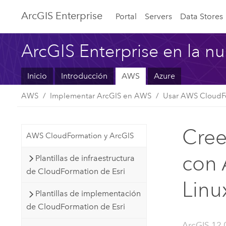
ArcGIS Enterprise
Portal
Servers
Data Stores
ArcGIS Enterprise en la n
Inicio
Introducción
AWS
Azure
AWS
Implementar ArcGIS en AWS
Usar AWS CloudF
Cree
AWS CloudFormation y ArcGIS
con 
Plantillas de infraestructura
de CloudFormation de Esri
Linu
Plantillas de implementación
de CloudFormation de Esri
ArcGIS 12.