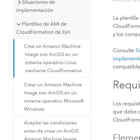
Situaciones de
implementación
La plantill
Plantillas de AMI de
CloudForm
CloudFormation de Esri
y los com
Cree un Amazon Machine
Consulte
S
Image con ArcGIS en un
implement
sistema operativo Linux
compatible
mediante CloudFormation
Requi
Crear un Amazon Machine
Image con ArcGIS en un
sistema operativo Microsoft
Los requis
Windows
que debe ob
CloudForm
Aceptar las condiciones
antes de crear un ArcGIS
Elemen
Amazon Machine Image