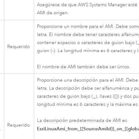
Asegúrese de que
AWS Systems Manager
esté 
AMI
de origen.
Proporcione un nombre para el
AMI
. Debe com
letra. El nombre debe tener caracteres alfanum
contener espacios o caracteres de guion bajo (_)
Requerido
guion (-). La longitud mínima es 6 caracteres y
El nombre de
AMI
también debe ser único.
Proporcione una descripción para el
AMI
. Debe
letra. La descripción debe ser alfanumérica y 
caracteres de guion bajo (_), llaves ({}) y dos pu
longitud mínima es 6 caracteres y la máxima es
La descripción predeterminada de
AMI
es
Requerido
EsriLinuxAmi_from_{{SourceAmiId}}_on_{{glob
n