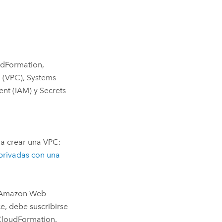
dFormation
,
d (VPC)
,
Systems
nt (IAM)
y
Secrets
a crear una
VPC
:
privadas con una
Amazon Web
, debe suscribirse
loudFormation
.