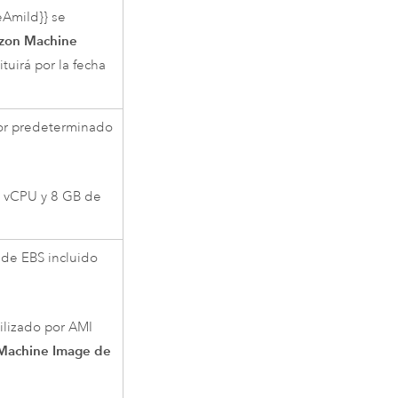
eAmiId}} se
azon Machine
tuirá por la fecha
alor predeterminado
4 vCPU y 8 GB de
 de EBS incluido
ilizado por
AMI
Machine Image de