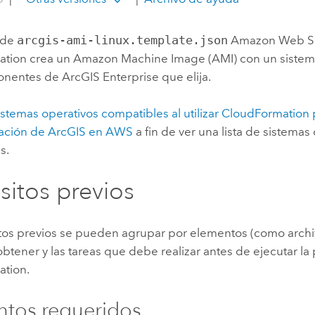
a de
arcgis-ami-linux.template.json
Amazon Web Se
ation
crea un
Amazon Machine Image (AMI)
con un sistem
ponentes de
ArcGIS Enterprise
que elija.
istemas operativos compatibles al utilizar
CloudFormation
ación de ArcGIS en
AWS
a fin de ver una lista de sistemas
s.
sitos previos
itos previos se pueden agrupar por elementos (como archi
tener y las tareas que debe realizar antes de ejecutar la p
ation
.
tos requeridos