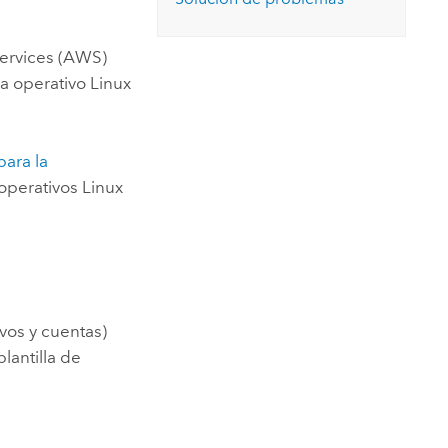
rvices (AWS)
a operativo
Linux
para la
 operativos
Linux
vos y cuentas)
lantilla de