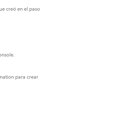
e creó en el paso
nsole
.
mation
para crear