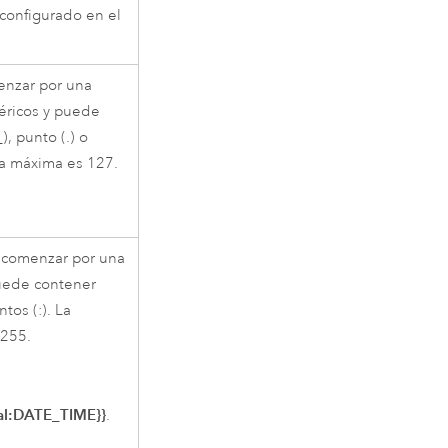
configurado en el
enzar por una
éricos y puede
, punto (.) o
 la máxima es 127.
 comenzar por una
puede contener
ntos (:). La
 255.
al:DATE_TIME}}
.