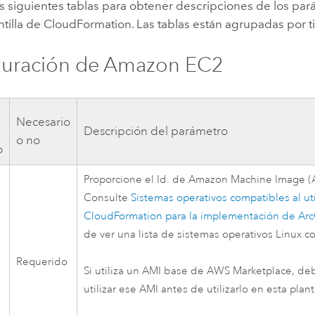
s siguientes tablas para obtener descripciones de los par
ntilla de
CloudFormation
. Las tablas están agrupadas por 
guración de
Amazon EC2
Necesario
Descripción del parámetro
o no
o
Proporcione el Id. de
Amazon Machine Image (
Consulte
Sistemas operativos compatibles al uti
CloudFormation
para la implementación de Ar
de ver una lista de sistemas operativos
Linux
co
Requerido
Si utiliza un
AMI
base de
AWS
Marketplace, deb
utilizar ese
AMI
antes de utilizarlo en esta planti