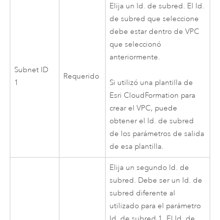
Elija un Id. de subred. El Id.
de subred que seleccione
debe estar dentro de
VPC
que seleccionó
anteriormente.
Subnet ID
Requerido
1
Si utilizó una plantilla de
Esri
CloudFormation
para
crear el
VPC
, puede
obtener el Id. de subred
de los parámetros de salida
de esa plantilla.
Elija un segundo Id. de
subred. Debe ser un Id. de
subred diferente al
utilizado para el parámetro
Id. de subred 1. El Id. de