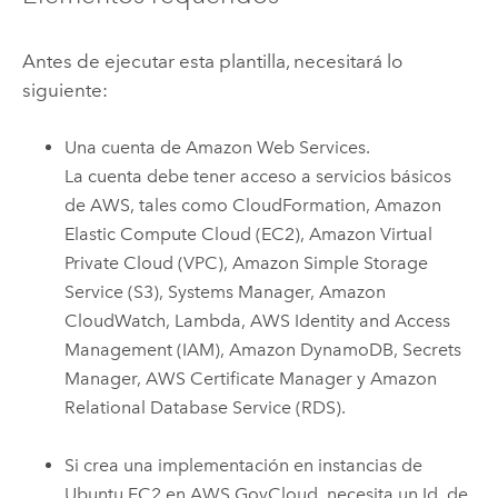
Antes de ejecutar esta plantilla, necesitará lo
siguiente:
Una cuenta de
Amazon Web Services
.
La cuenta debe tener acceso a servicios básicos
de
AWS
, tales como
CloudFormation
,
Amazon
Elastic Compute Cloud (EC2)
,
Amazon Virtual
Private Cloud (VPC)
,
Amazon Simple Storage
Service (S3)
,
Systems Manager
,
Amazon
CloudWatch
,
Lambda
,
AWS Identity and Access
Management (IAM)
,
Amazon DynamoDB
,
Secrets
Manager
,
AWS Certificate Manager
y
Amazon
Relational Database Service (RDS)
.
Si crea una implementación en instancias de
Ubuntu
EC2
en
AWS GovCloud
, necesita un Id. de