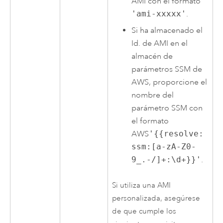
AMI
con el formato
'ami-xxxxx'
.
Si ha almacenado el
Id. de
AMI
en el
almacén de
parámetros SSM de
AWS
, proporcione el
nombre del
parámetro SSM con
el formato
AWS
'{{resolve:
ssm:[a-zA-Z0-
9_.-/]+:\d+}}'
.
Si utiliza una
AMI
personalizada, asegúrese
de que cumple los