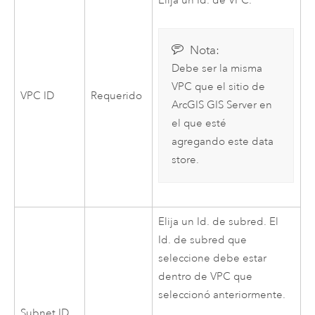
Elija un Id. de
VPC
.
Nota:
Debe ser la misma
VPC
que el sitio de
VPC
ID
Requerido
ArcGIS GIS Server
en
el que esté
agregando este data
store.
Elija un Id. de subred. El
Id. de subred que
seleccione debe estar
dentro de
VPC
que
seleccionó anteriormente.
Subnet ID