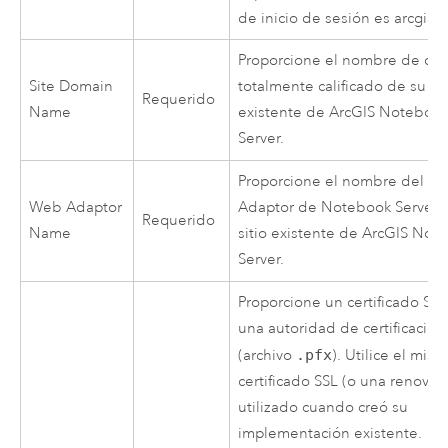
de inicio de sesión es arcgis.
Proporcione el nombre de do
Site Domain
totalmente calificado de su sit
Requerido
Name
existente de
ArcGIS Noteboo
Server
.
Proporcione el nombre del W
Web Adaptor
Adaptor de Notebook Server 
Requerido
Name
sitio existente de
ArcGIS Not
Server
.
Proporcione un certificado SS
una autoridad de certificación
(archivo
.pfx
). Utilice el mis
certificado SSL (o una renovac
utilizado cuando creó su
implementación existente.