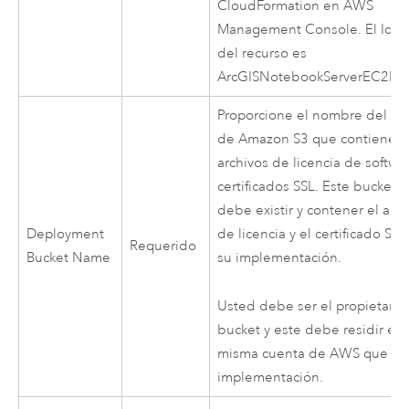
CloudFormation
en
AWS
Management Console
. El Id. 
del recurso es
ArcGISNotebookServerEC2Ins
Proporcione el nombre del bu
de
Amazon S3
que contiene s
archivos de licencia de softwa
certificados SSL. Este bucket y
debe existir y contener el arc
Deployment
de licencia y el certificado SSL
Requerido
Bucket Name
su implementación.
Usted debe ser el propietario
bucket y este debe residir en 
misma cuenta de
AWS
que su
implementación.