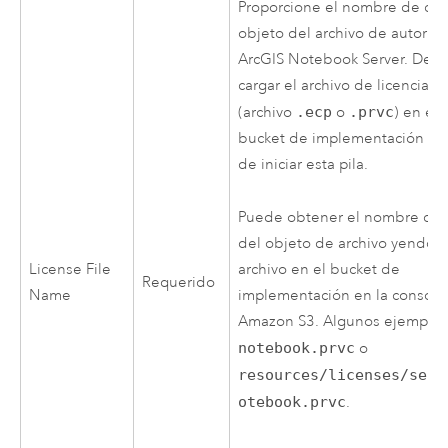
Proporcione el nombre de cla
objeto del archivo de autoriza
ArcGIS Notebook Server
. Deb
cargar el archivo de licencia d
(archivo
.ecp
o
.prvc
) en el
bucket de implementación an
de iniciar esta pila.
Puede obtener el nombre de 
del objeto de archivo yendo a
archivo en el bucket de
License File
Requerido
implementación en la consola
Name
Amazon S3
. Algunos ejemplo
notebook.prvc
o
resources/licenses/serv
otebook.prvc
.