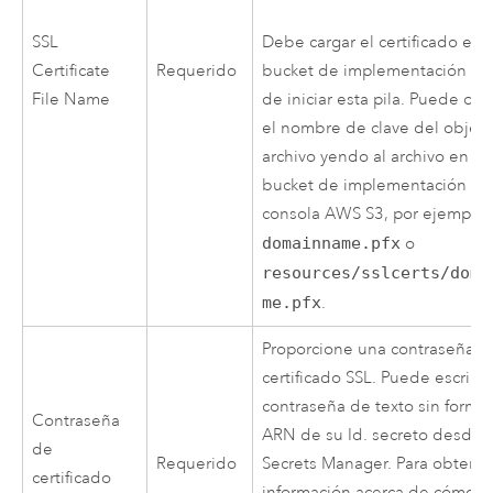
Debe cargar el certificado en 
SSL
bucket de implementación an
Certificate
Requerido
de iniciar esta pila. Puede ob
File Name
el nombre de clave del objet
archivo yendo al archivo en el
bucket de implementación en 
consola
AWS
S3
, por ejemplo,
domainname.pfx
o
resources/sslcerts/doma
me.pfx
.
Proporcione una contraseña pa
certificado SSL. Puede escribi
contraseña de texto sin format
Contraseña
ARN de su Id. secreto desde
de
Requerido
Secrets Manager
. Para obtene
certificado
información acerca de cómo c