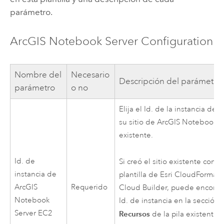
parámetro.
ArcGIS Notebook Server
Configuration
Nombre del
Necesario
Descripción del parámetro
parámetro
o no
Elija el Id. de la instancia de
E
su sitio de
ArcGIS Notebook S
existente.
Id. de
Si creó el sitio existente con 
instancia de
plantilla de
Esri
CloudFormati
ArcGIS
Requerido
Cloud Builder
, puede encontra
Notebook
Id. de instancia en la sección
Server
EC2
Recursos
de la pila existente 