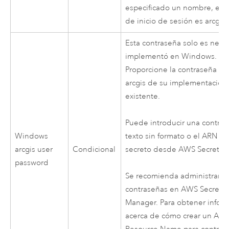
especificado un nombre, el
de inicio de sesión es arcgis.
Esta contraseña solo es neces
implementó en
Windows
.
Proporcione la contraseña de
arcgis de su implementación
existente.
Puede introducir una contra
Windows
texto sin formato o el ARN de
arcgis user
Condicional
secreto desde
AWS Secrets 
password
Se recomienda administrar s
contraseñas en
AWS Secrets
Manager
. Para obtener infor
acerca de cómo crear un
Ama