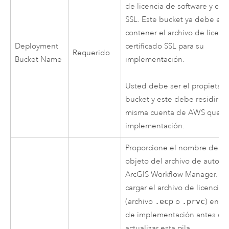
de licencia de software y cert
SSL. Este bucket ya debe exis
contener el archivo de licenci
Deployment
certificado SSL para su
Requerido
Bucket Name
implementación.
Usted debe ser el propietari
bucket y este debe residir en
misma cuenta de
AWS
que s
implementación.
Proporcione el nombre de cl
objeto del archivo de autoriz
ArcGIS Workflow Manager
. D
cargar el archivo de licencia 
(archivo
.ecp
o
.prvc
) en e
de implementación antes de
actualizar esta pila.