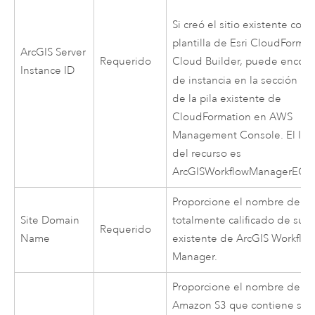
Si creó el sitio existente con
plantilla de
Esri
CloudFormat
ArcGIS Server
Requerido
Cloud Builder
, puede encontr
Instance ID
Re
de instancia en la sección
de la pila existente de
CloudFormation
en
AWS
Management Console
. El Id.
del recurso es
ArcGISWorkflowManagerEC2I
Proporcione el nombre de d
Site Domain
totalmente calificado de su si
Requerido
Name
existente de
ArcGIS Workflo
Manager
.
Proporcione el nombre del b
Amazon S3
que contiene sus 