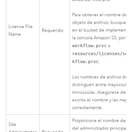
Para obtener el nombre de c
objeto de archivo, busque el
License File
en el bucket de implementac
Requerido
Name
la consola
Amazon S3
, por e
workflow.prvc
o
resources/licenses/ser
kflow.prvc
.
Los nombres de archivo de li
distinguen entre mayúsculas
minúsculas. Asegúrese de h
escrito el nombre y las mayú
correctamente.
Proporcione el nombre de us
Site
del administrador principal de