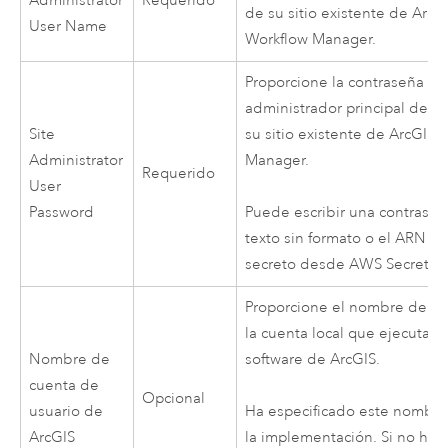
Administrator
Requerido
de su sitio existente de
ArcG
User Name
Workflow Manager
.
Proporcione la contraseña de
administrador principal del si
Site
su sitio existente de
ArcGIS 
Administrator
Manager
.
Requerido
User
Password
Puede escribir una contrase
texto sin formato o el ARN de
secreto desde
AWS Secrets 
Proporcione el nombre de us
la cuenta local que ejecuta el
Nombre de
software de ArcGIS.
cuenta de
Opcional
usuario de
Ha especificado este nombre 
ArcGIS
la implementación. Si no ha